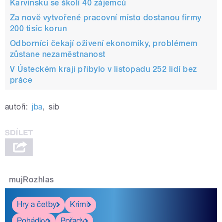
Karvinsku se školí 40 zájemců
Za nově vytvořené pracovní místo dostanou firmy
200 tisíc korun
Odborníci čekají oživení ekonomiky, problémem
zůstane nezaměstnanost
V Ústeckém kraji přibylo v listopadu 252 lidí bez
práce
autoři:
jba
,
sib
mujRozhlas
Hry a četby
Krimi
Pohádky
Pořady