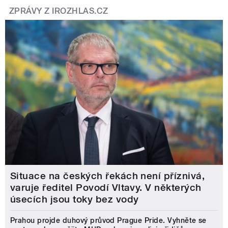
ZPRÁVY Z IROZHLAS.CZ
Situace na českých řekách není příznivá,
varuje ředitel Povodí Vltavy. V některých
úsecích jsou toky bez vody
Prahou projde duhový průvod Prague Pride. Vyhněte se