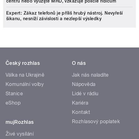
centru nebo využijte MHD, vzkazuje policie řidičům
Expert: Zákaz telefonů je příliš hrubý nástroj. Nevyřeší
šikanu, nesníží závislosti a nezlepší výsledky
Český rozhlas
O nás
Válka na Ukrajině
Jak nás naladíte
Komunální volby
Nápověda
Stanice
Lidé v rádiu
eShop
Kariéra
Kontakt
Rozhlasový poplatek
mujRozhlas
Živé vysílání