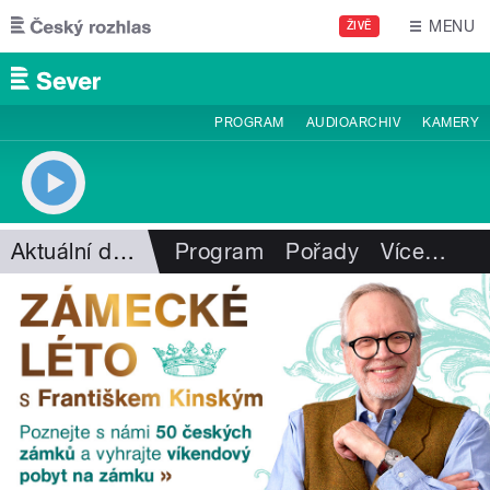
Přejít k hlavnímu obsahu
MENU
ŽIVĚ
PROGRAM
AUDIOARCHIV
KAMERY
Aktuální dění
Program
Pořady
Více
…