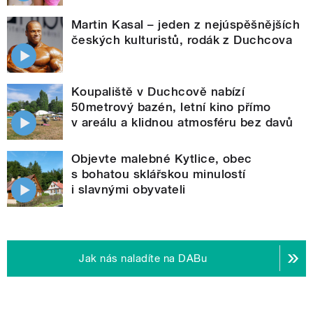
Martin Kasal – jeden z nejúspěšnějších
českých kulturistů, rodák z Duchcova
Koupaliště v Duchcově nabízí
50metrový bazén, letní kino přímo
v areálu a klidnou atmosféru bez davů
Objevte malebné Kytlice, obec
s bohatou sklářskou minulostí
i slavnými obyvateli
Jak nás naladíte na DABu