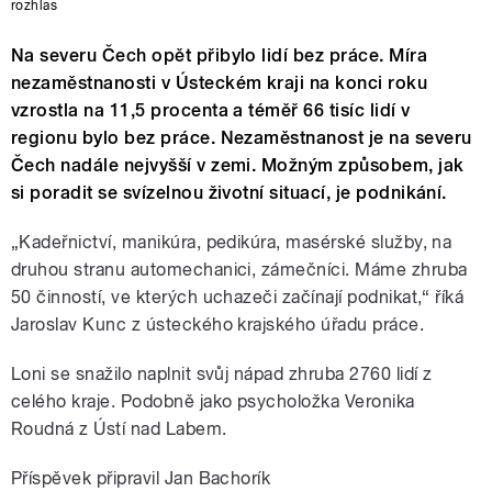
rozhlas
Na severu Čech opět přibylo lidí bez práce. Míra
nezaměstnanosti v Ústeckém kraji na konci roku
vzrostla na 11,5 procenta a téměř 66 tisíc lidí v
regionu bylo bez práce. Nezaměstnanost je na severu
Čech nadále nejvyšší v zemi. Možným způsobem, jak
si poradit se svízelnou životní situací, je podnikání.
„Kadeřnictví, manikúra, pedikúra, masérské služby, na
druhou stranu automechanici, zámečníci. Máme zhruba
50 činností, ve kterých uchazeči začínají podnikat,“ říká
Jaroslav Kunc z ústeckého krajského úřadu práce.
Loni se snažilo naplnit svůj nápad zhruba 2760 lidí z
celého kraje. Podobně jako psycholožka Veronika
Roudná z Ústí nad Labem.
Příspěvek připravil Jan Bachorík