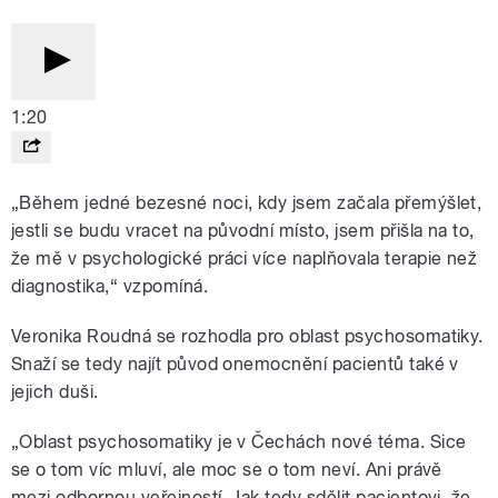
1:20
„Během jedné bezesné noci, kdy jsem začala přemýšlet,
jestli se budu vracet na původní místo, jsem přišla na to,
že mě v psychologické práci více naplňovala terapie než
diagnostika,“ vzpomíná.
Veronika Roudná se rozhodla pro oblast psychosomatiky.
Snaží se tedy najít původ onemocnění pacientů také v
jejich duši.
„Oblast psychosomatiky je v Čechách nové téma. Sice
se o tom víc mluví, ale moc se o tom neví. Ani právě
mezi odbornou veřejností. Jak tedy sdělit pacientovi, že