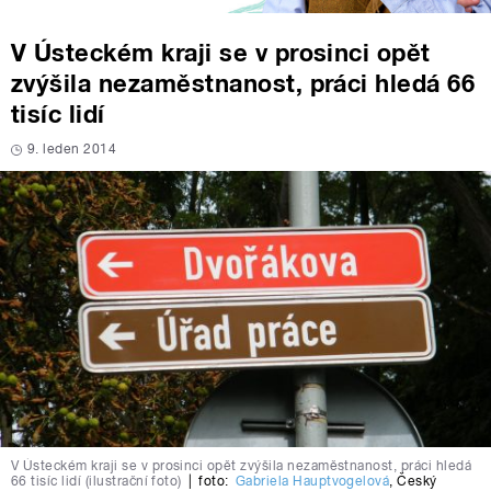
V Ústeckém kraji se v prosinci opět
zvýšila nezaměstnanost, práci hledá 66
tisíc lidí
9. leden 2014
V Ústeckém kraji se v prosinci opět zvýšila nezaměstnanost, práci hledá
66 tisíc lidí (ilustrační foto)
|
foto:
Gabriela Hauptvogelová
,
Český