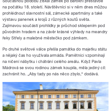
Současnou podobu získal zámek po barokní přestavbě
na počátku 18. století. Návštěvníci si v něm dnes můžou
prohlédnout slavnostní sál, zámecké apartmány a také
výstavu panenek a krojů z různých koutů světa.
Zajímavou součástí prohlídky je průchod sklepením pod
původním hradem a na závěr krásné výhledy na meandry
řeky Střely a malebné městečko pod zámkem.
Po druhé světové válce přešla památka do majetku státu
a nějaký čas ho využívala armáda. Pamětníci vzpomínají
na ničení nábytku i chátrání celého areálu. Když Pavla
Mádrová se svou rodinou zámek koupila, měla jediný cíl:
zachránit ho. „Aby tady po nás něco zbylo,“ dodává.