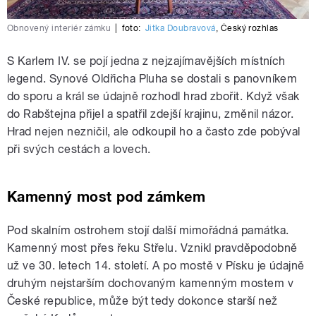
Obnovený interiér zámku
|
foto:
Jitka Doubravová
,
Český rozhlas
S Karlem IV. se pojí jedna z nejzajímavějších místních
legend. Synové Oldřicha Pluha se dostali s panovníkem
do sporu a král se údajně rozhodl hrad zbořit. Když však
do Rabštejna přijel a spatřil zdejší krajinu, změnil názor.
Hrad nejen nezničil, ale odkoupil ho a často zde pobýval
při svých cestách a lovech.
Kamenný most pod zámkem
Pod skalním ostrohem stojí další mimořádná památka.
Kamenný most přes řeku Střelu. Vznikl pravděpodobně
už ve 30. letech 14. století. A po mostě v Písku je údajně
druhým nejstarším dochovaným kamenným mostem v
České republice, může být tedy dokonce starší než