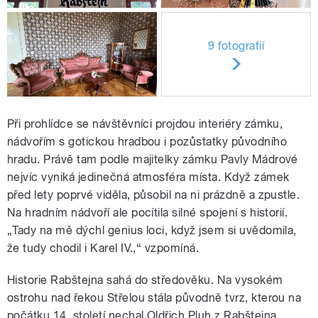
9 fotografií
Při prohlídce se návštěvníci projdou interiéry zámku,
nádvořím s gotickou hradbou i pozůstatky původního
hradu. Právě tam podle majitelky zámku Pavly Mádrové
nejvíc vyniká jedinečná atmosféra místa. Když zámek
před lety poprvé viděla, působil na ni prázdně a zpustle.
Na hradním nádvoří ale pocítila silné spojení s historií.
„Tady na mě dýchl genius loci, když jsem si uvědomila,
že tudy chodil i Karel IV.,“ vzpomíná.
Historie Rabštejna sahá do středověku. Na vysokém
ostrohu nad řekou Střelou stála původně tvrz, kterou na
počátku 14. století nechal Oldřich Pluh z Rabštejna