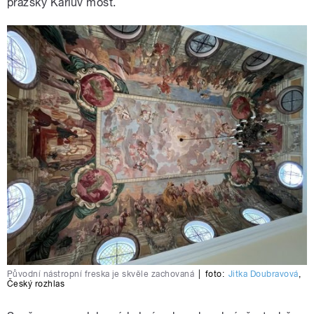
pražský Karlův most.
Původní nástropní freska je skvěle zachovaná
|
foto:
Jitka Doubravová
,
Český rozhlas