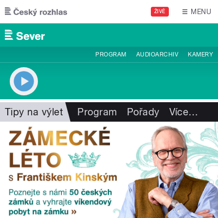
Přejít k hlavnímu obsahu
MENU
ŽIVĚ
PROGRAM
AUDIOARCHIV
KAMERY
Tipy na výlet
Program
Pořady
Více
…