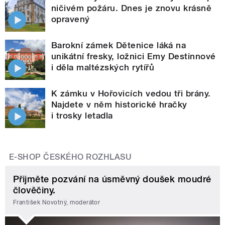
ničivém požáru. Dnes je znovu krásně
opravený
Barokní zámek Dětenice láká na
unikátní fresky, ložnici Emy Destinnové
i děla maltézských rytířů
K zámku v Hořovicích vedou tři brány.
Najdete v něm historické hračky
i trosky letadla
E-SHOP ČESKÉHO ROZHLASU
Přijměte pozvání na úsměvný doušek moudré
člověčiny.
František Novotný, moderátor