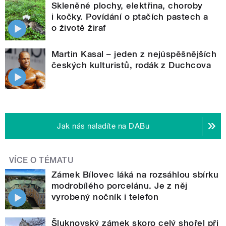
Skleněné plochy, elektřina, choroby
i kočky. Povídání o ptačích pastech a
o životě žiraf
Martin Kasal – jeden z nejúspěšnějších
českých kulturistů, rodák z Duchcova
Jak nás naladíte na DABu
VÍCE O TÉMATU
Zámek Bílovec láká na rozsáhlou sbírku
modrobílého porcelánu. Je z něj
vyrobený nočník i telefon
Šluknovský zámek skoro celý shořel při