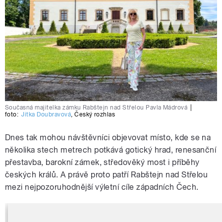
Současná majitelka zámku Rabštejn nad Střelou Pavla Mádrová
|
foto:
Jitka Doubravová
,
Český rozhlas
Dnes tak mohou návštěvníci objevovat místo, kde se na
několika stech metrech potkává gotický hrad, renesanční
přestavba, barokní zámek, středověký most i příběhy
českých králů. A právě proto patří Rabštejn nad Střelou
mezi nejpozoruhodnější výletní cíle západních Čech.