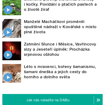
i kočky. Povídání o ptačích pastech a
o životě žiraf
Manželé Macháčkovi proměnili
opuštěné nádraží v Kovářské v místo
plné života
Zatmění Slunce i Měsíce, Vavřincovy
slzy a Jeseteří úplněk: Procházka
srpnovou oblohou
Léto s mravenci, kořeny šamanismu,
šamani dneška a jejich cesty do
horního a dolního světa
Jak nás naladíte na DABu