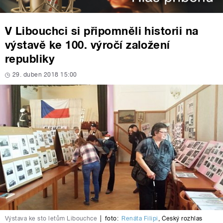
V Libouchci si připomněli historii na
výstavě ke 100. výročí založení
republiky
29. duben 2018 15:00
Výstava ke sto letům Libouchce
|
foto:
Renáta Filipi
,
Český rozhlas