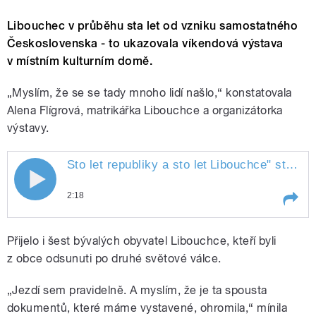
Libouchec v průběhu sta let od vzniku samostatného
Československa - to ukazovala víkendová výstava
v místním kulturním domě.
„Myslím, že se se tady mnoho lidí našlo,“ konstatovala
Alena Flígrová, matrikářka Libouchce a organizátorka
výstavy.
Sto let republiky a sto let
Libouchce
" style="">
Sto let republiky a sto let Libouchce
2:18
Play /
Libouchce
Sto let republiky a sto let
Přijelo i šest bývalých obyvatel Libouchce, kteří byli
z obce odsunuti po druhé světové válce.
„Jezdí sem pravidelně. A myslím, že je ta spousta
dokumentů, které máme vystavené, ohromila,“ mínila