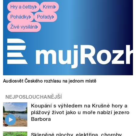
Hry a četby
Krimi
Pohádky
Pořady
Živé vysílání
Audiosvět Českého rozhlasu na jednom místě
NEJPOSLOUCHANĚJŠÍ
Koupání s výhledem na Krušné hory a
plážový život jako u moře nabízí jezero
Barbora
Skleněné plochy, elektřina, choroby