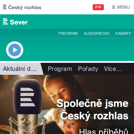
Přejít k hlavnímu obsahu
MENU
ŽIVĚ
PROGRAM
AUDIOARCHIV
KAMERY
Aktuální dění
Program
Pořady
Více
…