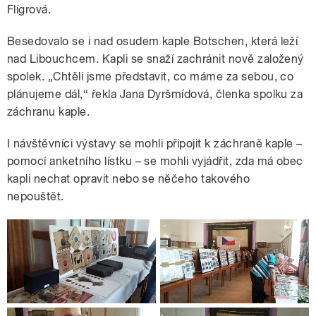
Flígrová.
Besedovalo se i nad osudem kaple Botschen, která leží
pause
nad Libouchcem. Kapli se snaží zachránit nově založený
spolek. „Chtěli jsme představit, co máme za sebou, co
plánujeme dál,“ řekla Jana Dyršmídová, členka spolku za
záchranu kaple.
I návštěvníci výstavy se mohli připojit k záchraně kaple –
pomocí anketního lístku – se mohli vyjádřit, zda má obec
kapli nechat opravit nebo se něčeho takového
nepouštět.