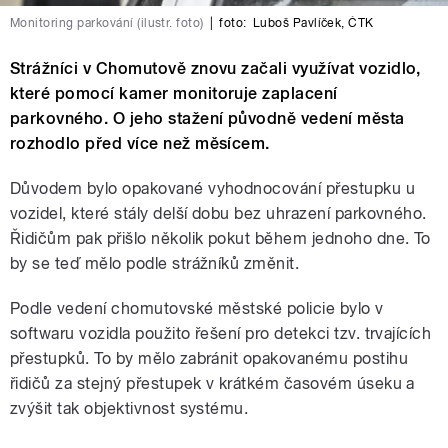
Monitoring parkování (ilustr. foto)
|
foto:
Luboš Pavlíček
,
ČTK
Strážníci v Chomutově znovu začali využívat vozidlo,
které pomocí kamer monitoruje zaplacení
parkovného. O jeho stažení původně vedení města
rozhodlo před více než měsícem.
Důvodem bylo opakované vyhodnocování přestupku u
vozidel, které stály delší dobu bez uhrazení parkovného.
Řidičům pak přišlo několik pokut během jednoho dne. To
by se teď mělo podle strážníků změnit.
Podle vedení chomutovské městské policie bylo v
softwaru vozidla použito řešení pro detekci tzv. trvajících
přestupků. To by mělo zabránit opakovanému postihu
řidičů za stejný přestupek v krátkém časovém úseku a
zvýšit tak objektivnost systému.