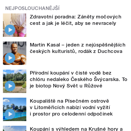
NEJPOSLOUCHANĚJŠÍ
Zdravotní poradna: Záněty močových
cest a jak je léčit, aby se nevracely
Martin Kasal – jeden z nejúspěšnějších
českých kulturistů, rodák z Duchcova
Přírodní koupání v čisté vodě bez
chlóru nedaleko Českého Švýcarska. To
je biotop Nový Svět u Růžové
Koupaliště na Písečném ostrově
v Litoměřicích nabízí vodní vyžití
i prostor pro celodenní odpočinek
Koupání s výhledem na Krušné hory a