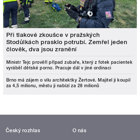
Při tlakové zkoušce v pražských
Stodůlkách prasklo potrubí. Zemřel jeden
člověk, dva jsou zranění
Ministr Tejc prověří případ zubaře, který z fotek pacientek
vyráběl dětské porno. Pracuje dál v jiné ordinaci
Brno má zájem o vilu architektky Žertové. Majitel ji koupil
za 4,5 milionu, městu ji nabízí za 28 milionů
Český rozhlas
O nás