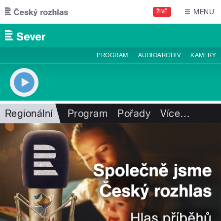
Přejít k hlavnímu obsahu
MENU
ŽIVĚ
PROGRAM
AUDIOARCHIV
KAMERY
Regionální
Program
Pořady
Více
…