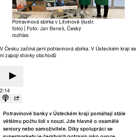
Potravinová sbírka v Litvínově (ilustr.
foto) | Foto:
Jan Beneš
, Český
rozhlas
V Česku začíná jarní potravinová sbírka. V Ústeckém kraji se
ní zapojí stovky obchodů
2:14
Potravinové banky v Ústeckém kraji pomáhají stále
většímu počtu lidí v nouzi. Jde hlavně o osamělé
seniory nebo samoživitele. Díky spolupráci se
supermarkety je čerstvých potravin jako ovoce,