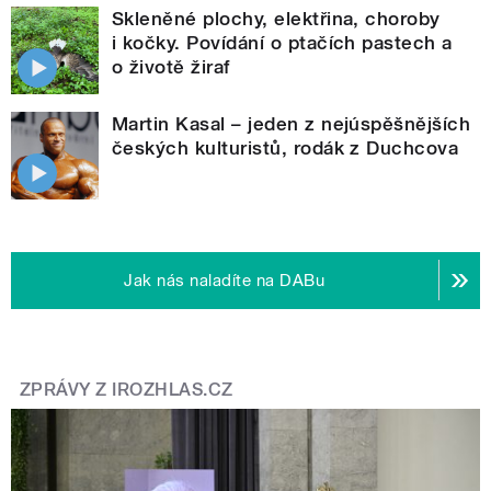
Skleněné plochy, elektřina, choroby
i kočky. Povídání o ptačích pastech a
o životě žiraf
Martin Kasal – jeden z nejúspěšnějších
českých kulturistů, rodák z Duchcova
Jak nás naladíte na DABu
ZPRÁVY Z IROZHLAS.CZ