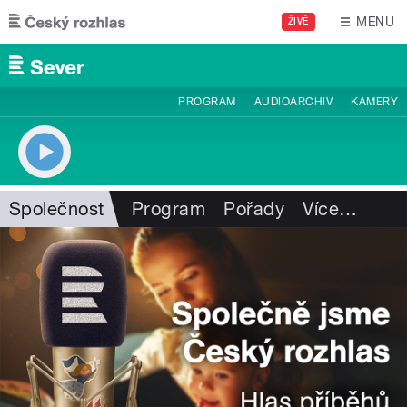
Přejít k hlavnímu obsahu
MENU
ŽIVĚ
PROGRAM
AUDIOARCHIV
KAMERY
Společnost
Program
Pořady
Více
…