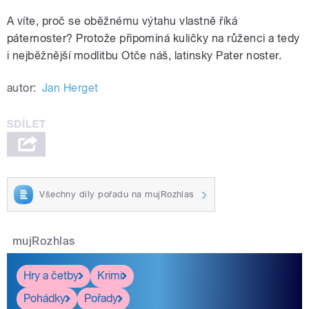
A víte, proč se oběžnému výtahu vlastně říká
páternoster? Protože připomíná kuličky na růženci a tedy
i nejběžnější modlitbu Otče náš, latinsky Pater noster.
autor:
Jan Herget
Všechny díly pořadu na mujRozhlas
mujRozhlas
Hry a četby
Krimi
Pohádky
Pořady