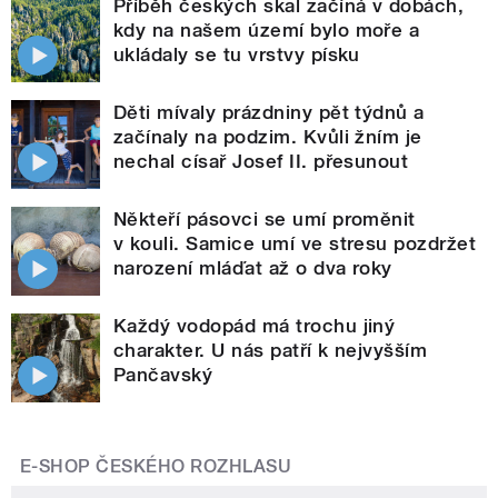
Příběh českých skal začíná v dobách,
kdy na našem území bylo moře a
ukládaly se tu vrstvy písku
Děti mívaly prázdniny pět týdnů a
začínaly na podzim. Kvůli žním je
nechal císař Josef II. přesunout
Někteří pásovci se umí proměnit
v kouli. Samice umí ve stresu pozdržet
narození mláďat až o dva roky
Každý vodopád má trochu jiný
charakter. U nás patří k nejvyšším
Pančavský
E-SHOP ČESKÉHO ROZHLASU