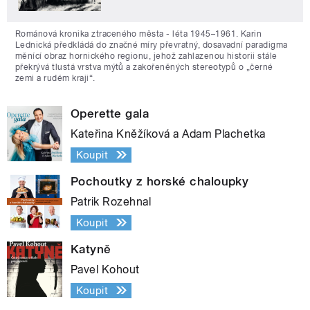
Románová kronika ztraceného města - léta 1945–1961. Karin
Lednická předkládá do značné míry převratný, dosavadní paradigma
měnící obraz hornického regionu, jehož zahlazenou historii stále
překrývá tlustá vrstva mýtů a zakořeněných stereotypů o „černé
zemi a rudém kraji“.
Operette gala
Kateřina Kněžíková a Adam Plachetka
Koupit
Pochoutky z horské chaloupky
Patrik Rozehnal
Koupit
Katyně
Pavel Kohout
Koupit