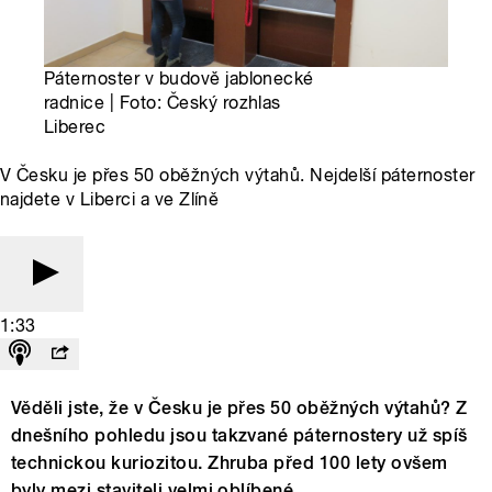
Páternoster v budově jablonecké
radnice | Foto: Český rozhlas
Liberec
V Česku je přes 50 oběžných výtahů. Nejdelší páternoster
najdete v Liberci a ve Zlíně
1:33
Věděli jste, že v Česku je přes 50 oběžných výtahů? Z
dnešního pohledu jsou takzvané páternostery už spíš
technickou kuriozitou. Zhruba před 100 lety ovšem
byly mezi staviteli velmi oblíbené.