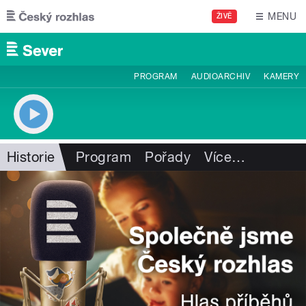
Přejít k hlavnímu obsahu
MENU
ŽIVĚ
PROGRAM
AUDIOARCHIV
KAMERY
Historie
Program
Pořady
Více
…