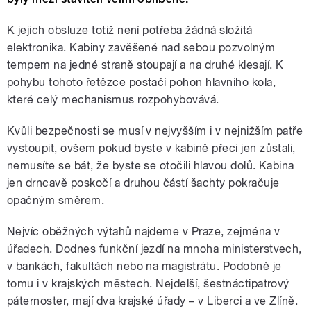
K jejich obsluze totiž není potřeba žádná složitá
elektronika. Kabiny zavěšené nad sebou pozvolným
tempem na jedné straně stoupají a na druhé klesají. K
pohybu tohoto řetězce postačí pohon hlavního kola,
které celý mechanismus rozpohybovává.
Kvůli bezpečnosti se musí v nejvyšším i v nejnižším patře
vystoupit, ovšem pokud byste v kabině přeci jen zůstali,
nemusíte se bát, že byste se otočili hlavou dolů. Kabina
jen drncavě poskočí a druhou částí šachty pokračuje
opačným směrem.
Nejvíc oběžných výtahů najdeme v Praze, zejména v
úřadech. Dodnes funkční jezdí na mnoha ministerstvech,
v bankách, fakultách nebo na magistrátu. Podobně je
tomu i v krajských městech. Nejdelší, šestnáctipatrový
páternoster, mají dva krajské úřady – v Liberci a ve Zlíně.