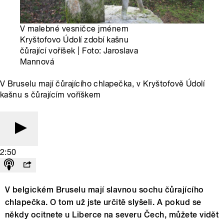
V malebné vesničce jménem
Kryštofovo Údolí zdobí kašnu
čůrající voříšek | Foto: Jaroslava
Mannová
V Bruselu mají čůrajícího chlapečka, v Kryštofově Údolí
kašnu s čůrajícím voříškem
2:50
V belgickém Bruselu mají slavnou sochu čůrajícího
chlapečka. O tom už jste určitě slyšeli. A pokud se
někdy ocitnete u Liberce na severu Čech, můžete vidět