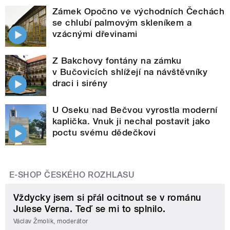
Zámek Opočno ve východních Čechách
se chlubí palmovým skleníkem a
vzácnými dřevinami
Z Bakchovy fontány na zámku
v Bučovicích shlížejí na návštěvníky
draci i sirény
U Oseku nad Bečvou vyrostla moderní
kaplička. Vnuk ji nechal postavit jako
poctu svému dědečkovi
E-SHOP ČESKÉHO ROZHLASU
Vždycky jsem si přál ocitnout se v románu
Julese Verna. Teď se mi to splnilo.
Václav Žmolík, moderátor