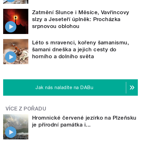
Zatmění Slunce i Měsíce, Vavřincovy
slzy a Jeseteří úplněk: Procházka
srpnovou oblohou
Léto s mravenci, kořeny šamanismu,
šamani dneška a jejich cesty do
horního a dolního světa
Jak nás naladíte na DABu
VÍCE Z POŘADU
Hromnické červené jezírko na Plzeňsku
je přírodní památka i...