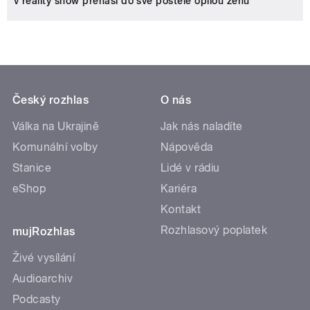
v reality show přenáší do své postele opilou ženu
Český rozhlas
O nás
Válka na Ukrajině
Jak nás naladíte
Komunální volby
Nápověda
Stanice
Lidé v rádiu
eShop
Kariéra
Kontakt
Rozhlasový poplatek
mujRozhlas
Živé vysílání
Audioarchiv
Podcasty