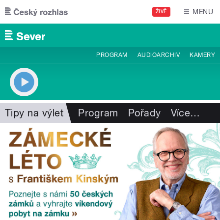
Přejít k hlavnímu obsahu
MENU
ŽIVĚ
PROGRAM
AUDIOARCHIV
KAMERY
Tipy na výlet
Program
Pořady
Více
…