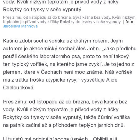
Přes zimu, od listopadu až do března, bývá kašna bez vody. Kvůli nízkým
teplotám je přívod vody z říčky Rokytky do trysky v soše vypnutý
|
foto:
Jaroslava Mannová
Kašnu zdobí socha voříška už druhým rokem. Jejím
autorem je akademický sochař Aleš John. „Jako předlohu
použil českého laboratorního psa, proto to není takový
ten typický voříšek, na kterého jsme zvyklí. Je to jedno z
plemen, které v Čechách není moc známé. Náš voříšek
má zkrátka trošku atypické rysy,“ vysvětluje Alice
Chaloupková.
Přes zimu, od listopadu až do března, bývá kašna bez
vody. Kvůli nízkým teplotám je přívod vody z říčky
Rokytky do trysky v soše vypnutý, takže čůrání voříška
na patník začíná až s příchodem teplých jarních dnů.
U turistů má originální socha úspěch. „Oblíbili si ji