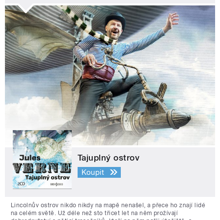
Tajuplný ostrov
Koupit
Lincolnův ostrov nikdo nikdy na mapě nenašel, a přece ho znají lidé
na celém světě. Už déle než sto třicet let na něm prožívají