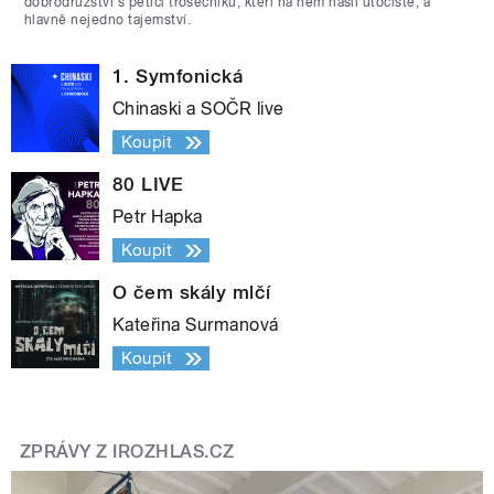
dobrodružství s pěticí trosečníků, kteří na něm našli útočiště, a
hlavně nejedno tajemství.
1. Symfonická
Chinaski a SOČR live
Koupit
80 LIVE
Petr Hapka
Koupit
O čem skály mlčí
Kateřina Surmanová
Koupit
ZPRÁVY Z IROZHLAS.CZ