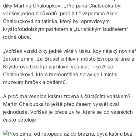
díky Martinu Chaloupkovi. „Pro pana Chaloupku byl
voříšek jeden z důvodů, proč žít,“ vzpomíná Alice
Chaloupková na tatínka, který byl opravdovým
kryštofoúdolským patriotem a „turistickým buditelem“
rodné obce.
„Voříšek vznikl díky jedné větě v tisku, kdy nějaký novinář
žertem zmínil, že Brusel je hlavní město Evropské unie a
Kryštofovo Údolí je její hlavní vesnicí,“ říká Alice
Chaloupková, která momentálně spravuje i místní
muzeum hraček a betlémů.
A proč má vesnice kašnu zrovna s čůrajícím voříškem?
Martin Chaloupka to ještě před časem vysvětloval
jednoduše. Voříšek je přece zvíře, které se po vesnicích
často potuluje.