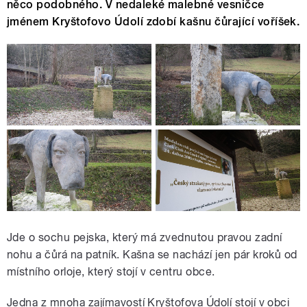
něco podobného. V nedaleké malebné vesničce
jménem Kryštofovo Údolí zdobí kašnu čůrající voříšek.
Jde o sochu pejska, který má zvednutou pravou zadní
nohu a čůrá na patník. Kašna se nachází jen pár kroků od
místního orloje, který stojí v centru obce.
Jedna z mnoha zajímavostí Kryštofova Údolí stojí v obci