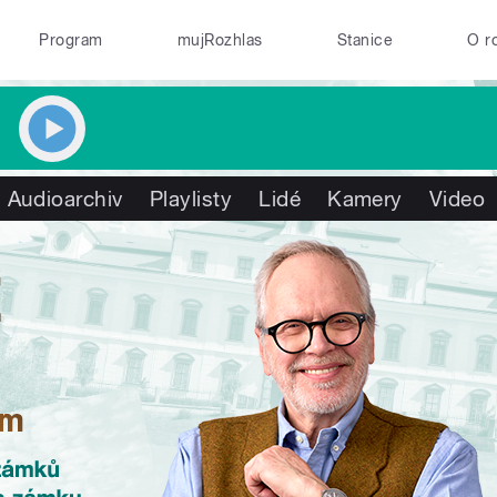
Program
mujRozhlas
Stanice
O r
Audioarchiv
Playlisty
Lidé
Kamery
Video