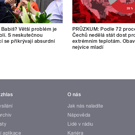
: Babiš? Větší problém je
PRŮZKUM: Podle 72 proc
olí. S neskutečnou
Čechů nedělá stát dost pro
í se přikrývají absurdní
extrémním teplotám. Obav
nejvíce mladí
zhlas
O nás
ysílání
Jak nás naladíte
rchiv
Nápověda
sty
Lidé v rádiu
í aplikace
Kariéra