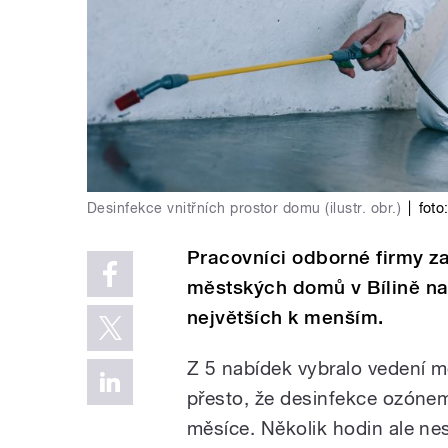
Desinfekce vnitřních prostor domu (ilustr. obr.)
|
foto
Pracovníci odborné firmy z
městských domů v Bílině na
největších k menším.
Z 5 nabídek vybralo vedení m
přesto, že desinfekce ozónem 
měsíce. Několik hodin ale ne