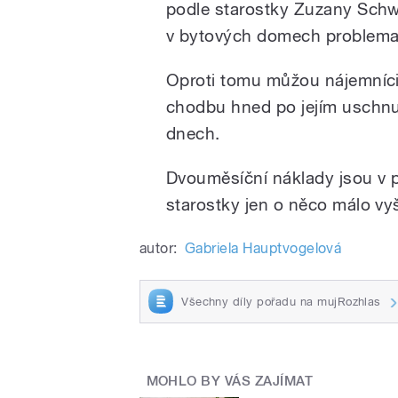
podle starostky Zuzany Schw
v bytových domech problema
Oproti tomu můžou nájemníci
chodbu hned po jejím uschnut
dnech.
Dvouměsíční náklady jsou v 
starostky jen o něco málo vyš
autor:
Gabriela Hauptvogelová
Všechny díly pořadu na mujRozhlas
MOHLO BY VÁS ZAJÍMAT