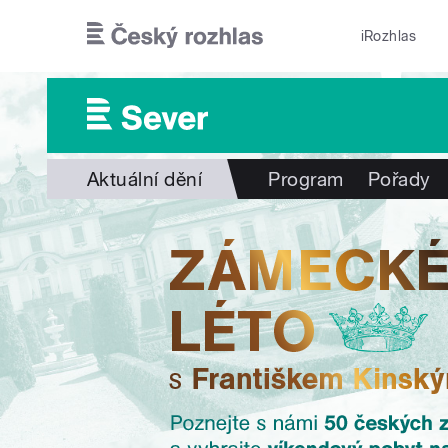
Přejít k hlavnímu obsahu
iRozhlas
Aktuální dění
Program
Pořady