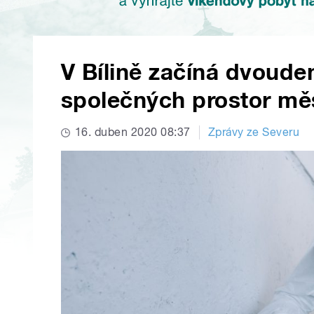
V Bílině začíná dvoude
společných prostor m
16. duben 2020 08:37
Zprávy ze Severu