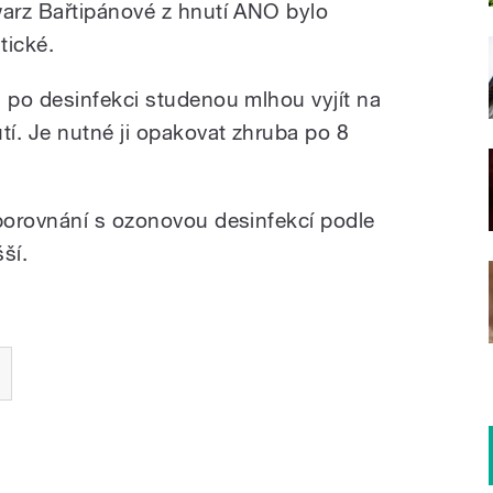
arz Bařtipánové z hnutí ANO bylo
tické.
 po desinfekci studenou mlhou vyjít na
í. Je nutné ji opakovat zhruba po 8
porovnání s ozonovou desinfekcí podle
ší.