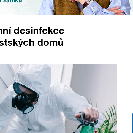
nní desinfekce
ěstských domů