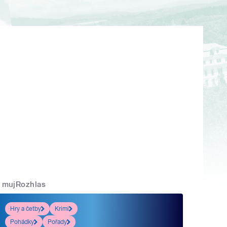
mujRozhlas
Hry a četby
Krimi
Pohádky
Pořady