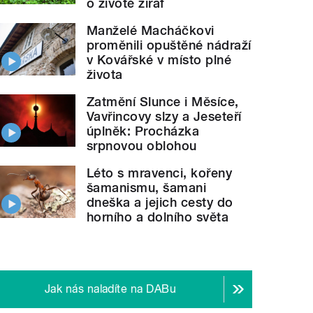
o životě žiraf
Manželé Macháčkovi
proměnili opuštěné nádraží
v Kovářské v místo plné
života
Zatmění Slunce i Měsíce,
Vavřincovy slzy a Jeseteří
úplněk: Procházka
srpnovou oblohou
Léto s mravenci, kořeny
šamanismu, šamani
dneška a jejich cesty do
horního a dolního světa
Jak nás naladíte na DABu