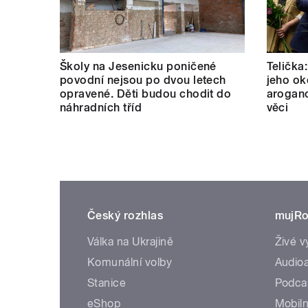
Školy na Jesenicku poničené
Telička
povodní nejsou po dvou letech
jeho ok
opravené. Děti budou chodit do
aroganc
náhradních tříd
věci
Český rozhlas
mujRo
Válka na Ukrajině
Živé v
Komunální volby
Audioa
Stanice
Podca
eShop
Mobiln