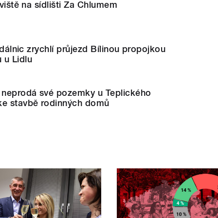
oviště na sídlišti Za Chlumem
a dálnic zrychlí průjezd Bílinou propojkou
 u Lidlu
m neprodá své pozemky u Teplického
ke stavbě rodinných domů