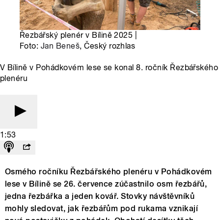
Řezbářský plenér v Bílině 2025 |
Foto:
Jan Beneš
, Český rozhlas
V Bílině v Pohádkovém lese se konal 8. ročník Řezbářského
plenéru
1:53
Osmého ročníku Řezbářského plenéru v Pohádkovém
lese v Bílině se 26. července zúčastnilo osm řezbářů,
jedna řezbářka a jeden kovář. Stovky návštěvníků
mohly sledovat, jak řezbářům pod rukama vznikají