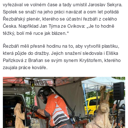
vyřezával ve volném čase a tady umístil Jaroslav Sekyra.
Spolek se snaží na jeho práci navázat a osm let pořádá
Řezbářský plenér, kterého se účastní řezbáři z celého
Česka. Například Jan Týma ze Cvikova: „Je to hodně
těžký, bolí mě ruce jak blázen.“
Řezbáři měli přesně hodinu na to, aby vytvořili plastiku,
která půjde do dražby. Jejich snažení sledovala i Eliška
Pařízková z Braňan se svým synem Kryštofem, kterého
zaujala práce kováře.