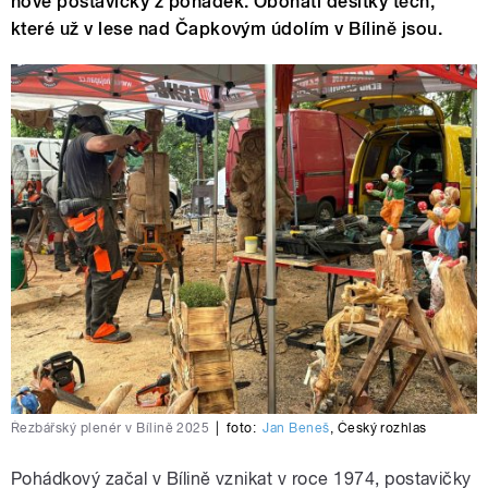
nové postavičky z pohádek. Obohatí desítky těch,
které už v lese nad Čapkovým údolím v Bílině jsou.
Řezbářský plenér v Bílině 2025
|
foto:
Jan Beneš
,
Český rozhlas
Pohádkový začal v Bílině vznikat v roce 1974, postavičky