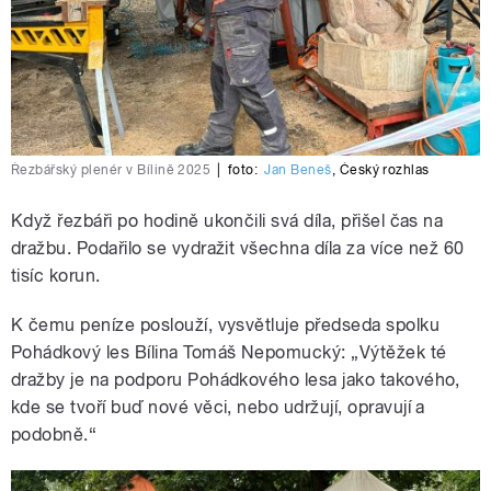
Řezbářský plenér v Bílině 2025
|
foto:
Jan Beneš
,
Český rozhlas
Když řezbáři po hodině ukončili svá díla, přišel čas na
dražbu. Podařilo se vydražit všechna díla za více než 60
tisíc korun.
K čemu peníze poslouží, vysvětluje předseda spolku
Pohádkový les Bílina Tomáš Nepomucký: „Výtěžek té
dražby je na podporu Pohádkového lesa jako takového,
kde se tvoří buď nové věci, nebo udržují, opravují a
podobně.“