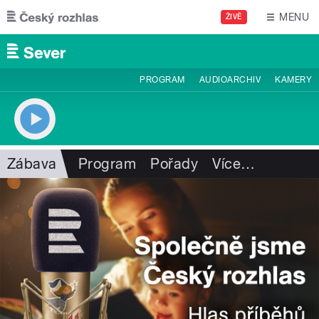
Přejít k hlavnímu obsahu
MENU
ŽIVĚ
PROGRAM
AUDIOARCHIV
KAMERY
Zábava
Program
Pořady
Více
…