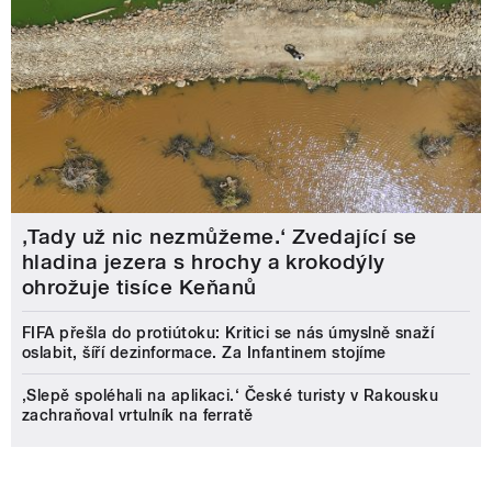
‚Tady už nic nezmůžeme.‘ Zvedající se
hladina jezera s hrochy a krokodýly
ohrožuje tisíce Keňanů
FIFA přešla do protiútoku: Kritici se nás úmyslně snaží
oslabit, šíří dezinformace. Za Infantinem stojíme
‚Slepě spoléhali na aplikaci.‘ České turisty v Rakousku
zachraňoval vrtulník na ferratě