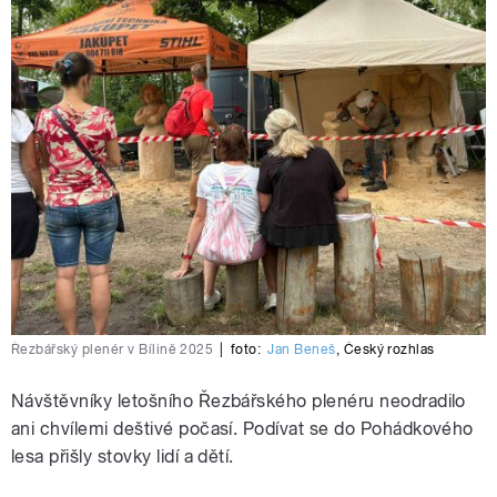
Řezbářský plenér v Bílině 2025
|
foto:
Jan Beneš
,
Český rozhlas
Návštěvníky letošního Řezbářského plenéru neodradilo
ani chvílemi deštivé počasí. Podívat se do Pohádkového
lesa přišly stovky lidí a dětí.