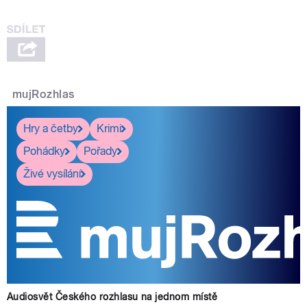
mujRozhlas
Hry a četby
Krimi
Pohádky
Pořady
Živé vysílání
Audiosvět Českého rozhlasu na jednom místě