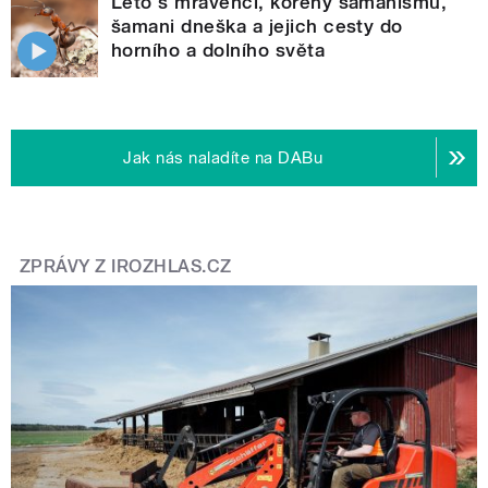
Léto s mravenci, kořeny šamanismu,
šamani dneška a jejich cesty do
horního a dolního světa
Jak nás naladíte na DABu
ZPRÁVY Z IROZHLAS.CZ