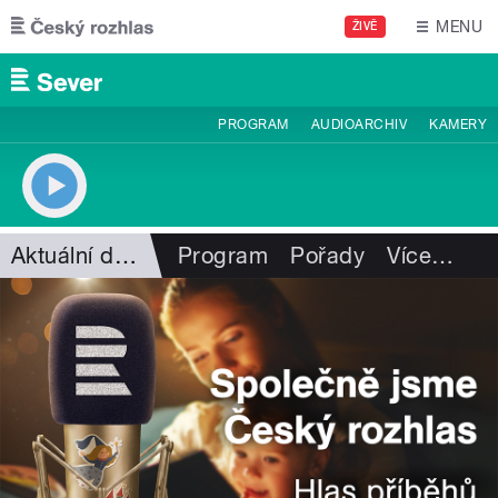
Přejít k hlavnímu obsahu
MENU
ŽIVĚ
PROGRAM
AUDIOARCHIV
KAMERY
Aktuální dění
Program
Pořady
Více
…