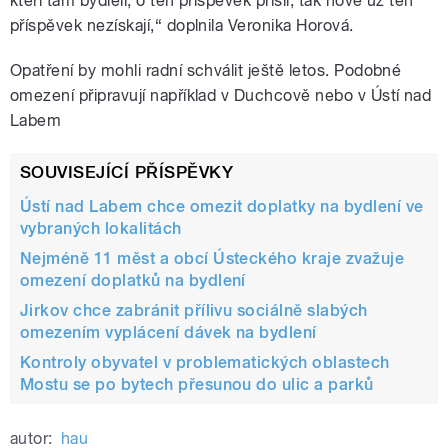
kteří tam bydleli, o ten příspěvek přišli, tak nově už ten
příspěvek nezískají,“ doplnila Veronika Horová.
Opatření by mohli radní schválit ještě letos. Podobné
omezení připravují například v Duchcově nebo v Ústí nad
Labem
SOUVISEJÍCÍ PŘÍSPĚVKY
Ústí nad Labem chce omezit doplatky na bydlení ve
vybraných lokalitách
Nejméně 11 měst a obcí Ústeckého kraje zvažuje
omezení doplatků na bydlení
Jirkov chce zabránit přílivu sociálně slabých
omezením vyplácení dávek na bydlení
Kontroly obyvatel v problematických oblastech
Mostu se po bytech přesunou do ulic a parků
autor:
hau