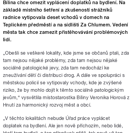
Bílina chce omezit vyplácení doplatků na bydlení. Na
základě místního šetření a zkušeností strážníků
radnice vytipovala deset vchodů v domech na
Teplickém předměstí a na sídlišti Za Chlumem. Vedení
města tak chce zamezit přistěhovávání problémových
lidí.
„Obešli se veškeré lokality, kde jsme se občanů ptali, zda
tam nejsou nějaké problémy, zda tam nejsou nějaké
sociálně patologické jevy, zda tam nedochází ke
zneužívání dětí či distribuci drog. A dále ve spolupráci s
městskou policií se vytipovaly vchody, kde je zvýšené
riziko, že by mohlo dojít k těmto sociálně patologickým
jevům,“ vysvětlila místostarostka Bíliny Veronika Horová z
Hnutí za harmonický rozvoj měst a obcí.
„V těchto lokalitách nebude Úřad práce vyplácet
doplatek na bydlení. Ale jen nově příchozím, nebo lidé,