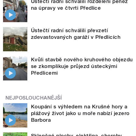
Ústečtí radní schválili rozdělení peněz
na úpravy ve čtvrti Předlice
Ústečtí radní schválili převzetí
zdevastovaných garáží v Předlicích
Kvůli stavbě nového kruhového objezdu
se zkomplikuje průjezd ústeckými
Předlicemi
NEJPOSLOUCHANĚJŠÍ
Koupání s výhledem na Krušné hory a
plážový život jako u moře nabízí jezero
Barbora
Skleněné plochy, elektřina, choroby