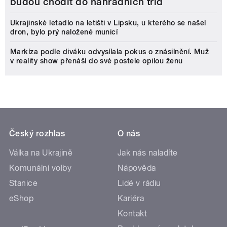
budou chodit do náhradních tříd
Ukrajinské letadlo na letišti v Lipsku, u kterého se našel
dron, bylo prý naložené municí
Markíza podle diváku odvysílala pokus o znásilnění. Muž
v reality show přenáší do své postele opilou ženu
Český rozhlas
O nás
Válka na Ukrajině
Jak nás naladíte
Komunální volby
Nápověda
Stanice
Lidé v rádiu
eShop
Kariéra
Kontakt