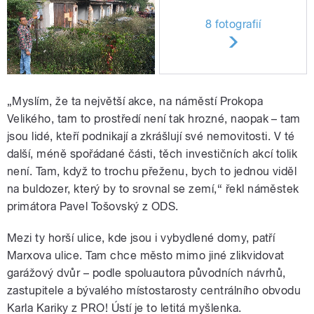
8 fotografií
„Myslím, že ta největší akce, na náměstí Prokopa
Velikého, tam to prostředí není tak hrozné, naopak – tam
jsou lidé, kteří podnikají a zkrášlují své nemovitosti. V té
další, méně spořádané části, těch investičních akcí tolik
není. Tam, když to trochu přeženu, bych to jednou viděl
na buldozer, který by to srovnal se zemí,“ řekl náměstek
primátora Pavel Tošovský z ODS.
Mezi ty horší ulice, kde jsou i vybydlené domy, patří
Marxova ulice. Tam chce město mimo jiné zlikvidovat
garážový dvůr – podle spoluautora původních návrhů,
zastupitele a bývalého místostarosty centrálního obvodu
Karla Kariky z PRO! Ústí je to letitá myšlenka.