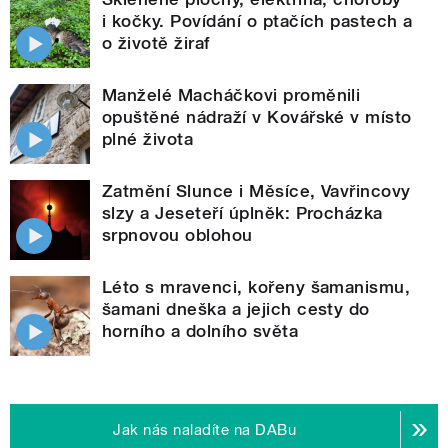
i kočky. Povídání o ptačích pastech a
o životě žiraf
Manželé Macháčkovi proměnili
opuštěné nádraží v Kovářské v místo
plné života
Zatmění Slunce i Měsíce, Vavřincovy
slzy a Jeseteří úplněk: Procházka
srpnovou oblohou
Léto s mravenci, kořeny šamanismu,
šamani dneška a jejich cesty do
horního a dolního světa
Jak nás naladíte na DABu