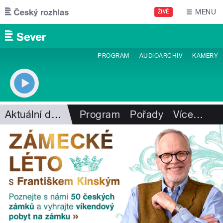
Přejít k hlavnímu obsahu
MENU
ŽIVĚ
PROGRAM
AUDIOARCHIV
KAMERY
Aktuální dění
Program
Pořady
Více
…