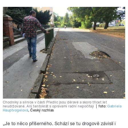
Chodníky a silnice v části Předlic jsou děravé a skoro třicet let
neudržované. Ani tentokrát s opravami radní nepočítají
|
foto:
Gabriela
Hauptvogelová
,
Český rozhlas
„Je to něco příšerného. Schází se tu drogově závislí i