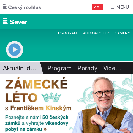
Přejít k hlavnímu obsahu
MENU
ŽIVĚ
PROGRAM
AUDIOARCHIV
KAMERY
Aktuální dění
Program
Pořady
Více
…