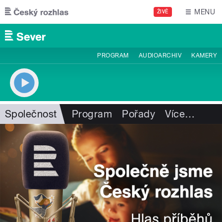
Přejít k hlavnímu obsahu
MENU
ŽIVĚ
PROGRAM
AUDIOARCHIV
KAMERY
Společnost
Program
Pořady
Více
…