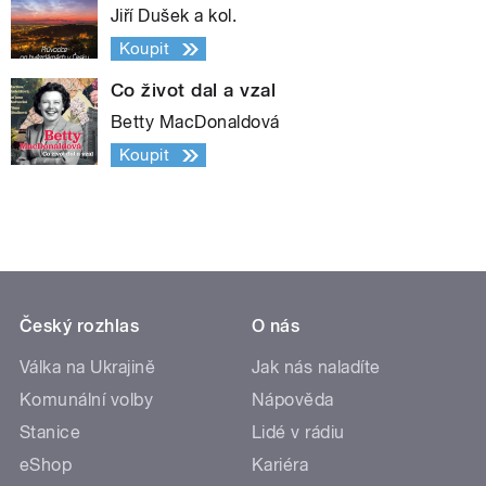
Jiří Dušek a kol.
Koupit
Co život dal a vzal
Betty MacDonaldová
Koupit
Český rozhlas
O nás
Válka na Ukrajině
Jak nás naladíte
Komunální volby
Nápověda
Stanice
Lidé v rádiu
eShop
Kariéra