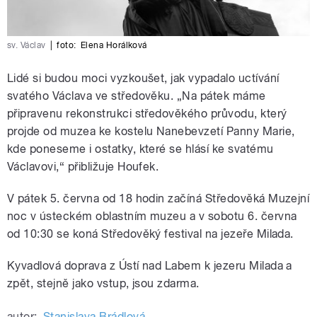
sv. Václav
|
foto:
Elena Horálková
Lidé si budou moci vyzkoušet, jak vypadalo uctívání
svatého Václava ve středověku. „Na pátek máme
připravenu rekonstrukci středověkého průvodu, který
projde od muzea ke kostelu Nanebevzetí Panny Marie,
kde poneseme i ostatky, které se hlásí ke svatému
Václavovi,“ přibližuje Houfek.
V pátek 5. června od 18 hodin začíná Středověká Muzejní
noc v ústeckém oblastním muzeu a v sobotu 6. června
od 10:30 se koná Středověký festival na jezeře Milada.
Kyvadlová doprava z Ústí nad Labem k jezeru Milada a
zpět, stejně jako vstup, jsou zdarma.
autor:
Stanislava Brádlová