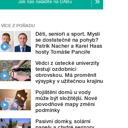
Jak nás naladíte na DABu
VÍCE Z POŘADU
Děti, senioři a sport. Myslí
se dostatečně na pohyb?
Patrik Nacher a Karel Haas
hosty Tomáše Pancíře
Vědci z ústecké univerzity
testují ozdobnici
obrovskou. Má proměnit
výsypky v užitečnou krajinu
Pojištění domů u vody
může být složitější. Nové
povodňové mapy změní
podmínky
Pasivní domky, solární
panely a chytré senzory.