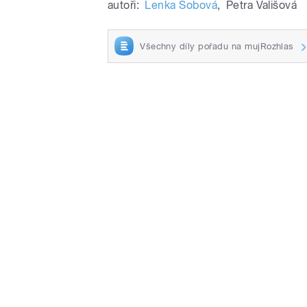
autoři:
Lenka Šobová
,
Petra Vališová
Všechny díly pořadu na mujRozhlas