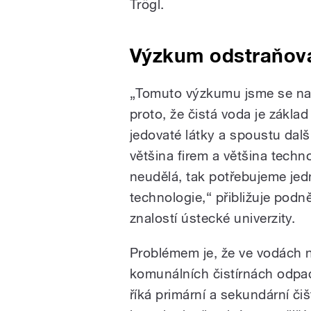
Trögl.
Výzkum odstraňová
„Tomuto výzkumu jsme se na f
proto, že čistá voda je zákl
jedovaté látky a spoustu dal
většina firem a většina tech
neudělá, tak potřebujeme jedn
technologie,“ přibližuje podn
znalostí ústecké univerzity.
Problémem je, že ve vodách n
komunálních čistírnách odp
říká primární a sekundární čiš