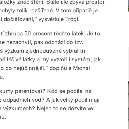
složky znečištění. Stále ale zbývá prostor
 nebyly tolik rozšířené. V tom případě je
í dočišťování,” vysvětluje Trögl.
í zhruba 50 procent těchto látek. Je to
o se nezachytí, pak odchází do tzv.
áš výzkum zjednodušeně vybral tři
 léčivé látky a my vytvořili systém, jak
lo co nejúčinnější,” doplňuje Michal
u.
zkumy patentovat? Kdo se podílel na
z odpadních vod? A jak velký podíl mají
na výzkumech? Nejen to se dozvíte ve
mu.