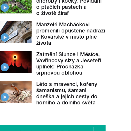
choroby i kočky. Povídání
o ptačích pastech a
o životě žiraf
Manželé Macháčkovi
proměnili opuštěné nádraží
v Kovářské v místo plné
života
Zatmění Slunce i Měsíce,
Vavřincovy slzy a Jeseteří
úplněk: Procházka
srpnovou oblohou
Léto s mravenci, kořeny
šamanismu, šamani
dneška a jejich cesty do
horního a dolního světa