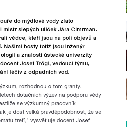
ouře do mýdlové vody zlato
i mistr slepých uliček Jára Cimrman.
li vědce, kteří jsou na poli objevů a
Našimi hosty totiž jsou inženýr
logií a znalostí ústecké univerzity
docent Josef Trögl, vedoucí týmu,
vání léčiv z odpadních vod.
ýzkum, rozhodnou o tom granty.
r letech dotačních výzev na podporu vědy
estliže se výzkumný pracovník
tak je dost velká pravděpodobnost, že se
atu trefí,” vysvětluje docent Josef