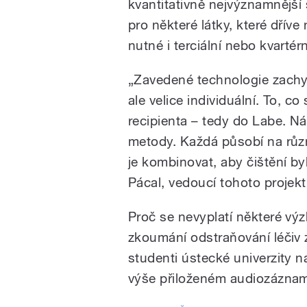
kvantitativně nejvýznamnější 
pro některé látky, které dříve
nutné i terciální nebo kvartérn
„Zavedené technologie zachyt
ale velice individuální. To, c
recipienta – tedy do Labe. N
metody. Každá působí na různé
je kombinovat, aby čištění by
Pácal, vedoucí tohoto projekt
Proč se nevyplatí některé vý
zkoumání odstraňování léčiv 
studenti ústecké univerzity 
výše přiloženém audiozázna