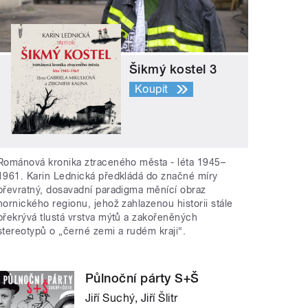
Šikmý kostel 3
Koupit
Románová kronika ztraceného města - léta 1945–
1961. Karin Lednická předkládá do značné míry
převratný, dosavadní paradigma měnící obraz
hornického regionu, jehož zahlazenou historii stále
překrývá tlustá vrstva mýtů a zakořeněných
stereotypů o „černé zemi a rudém kraji“.
Půlnoční párty S+Š
Jiří Suchý, Jiří Šlitr