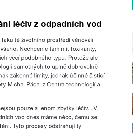
ní léčiv z odpadních vod
akultě životního prostředí věnovali
ad všeho. Nechceme tam mít toxikanty,
ších věcí podobného typu. Protože ale
nologií samotných to úplně dobrovolně
ak zákonné limity, jednak účinné čisticí
ěty Michal Pácal z Centra technologií a
ejsou pouze a jenom zbytky léčiv. „V
adních vod dnes máme něco, čemu se
tění. Tyto procesy odstraňují ty