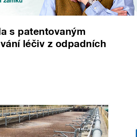
šla s patentovaným
ání léčiv z odpadních