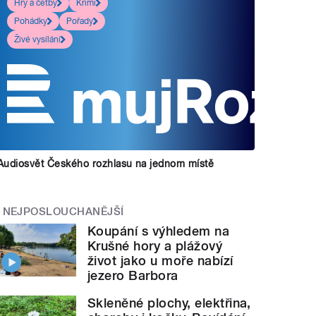
Hry a četby
Krimi
Pohádky
Pořady
Živé vysílání
Audiosvět Českého rozhlasu na jednom místě
NEJPOSLOUCHANĚJŠÍ
Koupání s výhledem na
Krušné hory a plážový
život jako u moře nabízí
jezero Barbora
Skleněné plochy, elektřina,