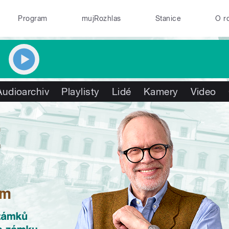
Program
mujRozhlas
Stanice
O r
Audioarchiv
Playlisty
Lidé
Kamery
Video