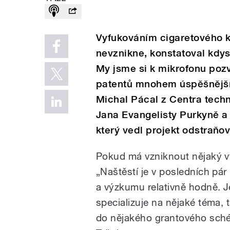
Vyfukováním cigaretového k
nevznikne, konstatoval kdys
My jsme si k mikrofonu pozva
patentů mnohem úspěšnější. 
Michal Pácal z Centra techno
Jana Evangelisty Purkyně a 
který vedl projekt odstraňo
Pokud má vzniknout nějaký v
„Naštěstí je v posledních pá
a výzkumu relativně hodně. J
specializuje na nějaké téma, 
do nějakého grantového schém