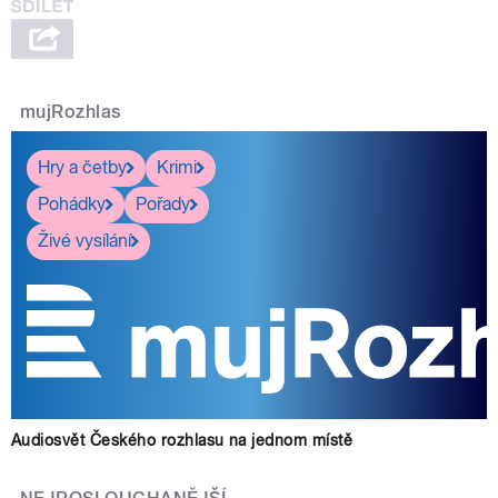
mujRozhlas
Hry a četby
Krimi
Pohádky
Pořady
Živé vysílání
Audiosvět Českého rozhlasu na jednom místě