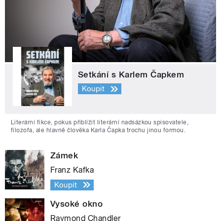
Setkání s Karlem Čapkem
Koupit
Literární fikce, pokus přiblížit literární nadsázkou spisovatele,
filozofa, ale hlavně člověka Karla Čapka trochu jinou formou.
Zámek
Franz Kafka
Koupit
Vysoké okno
Raymond Chandler