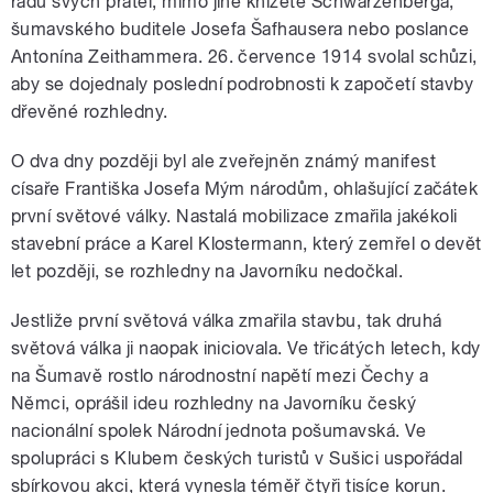
řadu svých přátel, mimo jiné knížete Schwarzenberga,
šumavského buditele Josefa Šafhausera nebo poslance
Antonína Zeithammera. 26. července 1914 svolal schůzi,
aby se dojednaly poslední podrobnosti k započetí stavby
dřevěné rozhledny.
O dva dny později byl ale zveřejněn známý manifest
císaře Františka Josefa Mým národům, ohlašující začátek
první světové války. Nastalá mobilizace zmařila jakékoli
stavební práce a Karel Klostermann, který zemřel o devět
let později, se rozhledny na Javorníku nedočkal.
Jestliže první světová válka zmařila stavbu, tak druhá
světová válka ji naopak iniciovala. Ve třicátých letech, kdy
na Šumavě rostlo národnostní napětí mezi Čechy a
Němci, oprášil ideu rozhledny na Javorníku český
nacionální spolek Národní jednota pošumavská. Ve
spolupráci s Klubem českých turistů v Sušici uspořádal
sbírkovou akci, která vynesla téměř čtyři tisíce korun.