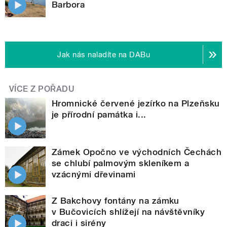
Barbora
Jak nás naladíte na DABu
VÍCE Z POŘADU
Hromnické červené jezírko na Plzeňsku
je přírodní památka i...
Zámek Opočno ve východních Čechách
se chlubí palmovým skleníkem a
vzácnými dřevinami
Z Bakchovy fontány na zámku
v Bučovicích shlížejí na návštěvníky
draci i sirény