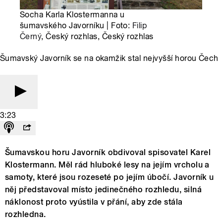
Socha Karla Klostermanna u
šumavského Javorníku | Foto:
Filip
Černý
, Český rozhlas, Český rozhlas
Šumavský Javorník se na okamžik stal nejvyšší horou Čech
3:23
Šumavskou horu Javorník obdivoval spisovatel Karel
Klostermann. Měl rád hluboké lesy na jejím vrcholu a
samoty, které jsou rozeseté po jejím úbočí. Javorník u
něj představoval místo jedinečného rozhledu, silná
náklonost proto vyústila v přání, aby zde stála
rozhledna.