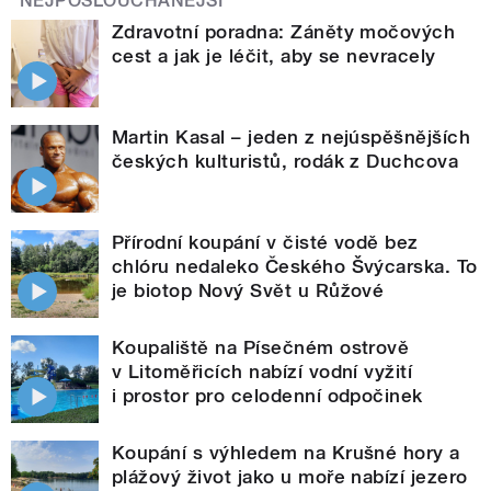
NEJPOSLOUCHANĚJŠÍ
Zdravotní poradna: Záněty močových
cest a jak je léčit, aby se nevracely
Martin Kasal – jeden z nejúspěšnějších
českých kulturistů, rodák z Duchcova
Přírodní koupání v čisté vodě bez
chlóru nedaleko Českého Švýcarska. To
je biotop Nový Svět u Růžové
Koupaliště na Písečném ostrově
v Litoměřicích nabízí vodní vyžití
i prostor pro celodenní odpočinek
Koupání s výhledem na Krušné hory a
plážový život jako u moře nabízí jezero