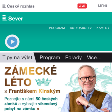
Přejít k hlavnímu obsahu
MENU
ŽIVĚ
PROGRAM
AUDIOARCHIV
KAMERY
Tipy na výlet
Program
Pořady
Více
…