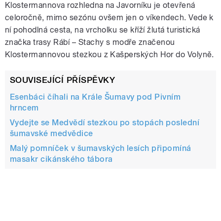
Klostermannova rozhledna na Javorníku je otevřená
celoročně, mimo sezónu ovšem jen o víkendech. Vede k
ní pohodlná cesta, na vrcholku se kříží žlutá turistická
značka trasy Rábí – Stachy s modře značenou
Klostermannovou stezkou z Kašperských Hor do Volyně.
SOUVISEJÍCÍ PŘÍSPĚVKY
Esenbáci číhali na Krále Šumavy pod Pivním
hrncem
Vydejte se Medvědí stezkou po stopách poslední
šumavské medvědice
Malý pomníček v šumavských lesích připomíná
masakr cikánského tábora