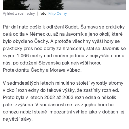
Výhled z rozhledny
|
foto:
Filip Černý
Pár dní nato došlo k odtržení Sudet. Šumava se prakticky
celá ocitla v Německu, až na Javorník a jeho okolí, které
bylo obydleno Čechy. A protože všechny vyšší hory se
prakticky přes noc ocitly za hranicemi, stal se Javorník se
svými 1 066 metry nad mořem jednou z nejvyšších hor u
nás, po odtržení Slovenska pak nejvyšší horou
Protektorátu Čechy a Morava vůbec.
V sedmdesátých letech minulého století vyrostly stromy
v okolí rozhledny do takové výšky, že zastínily rozhled.
Proto byla v letech 2002 až 2003 rozhledna o několik
pater zvýšena. V současnosti se tak z jejího horního
ochozu nabízí stejně impozantní výhled jako v dobách její
největší slávy.