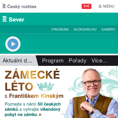
Přejít k hlavnímu obsahu
MENU
ŽIVĚ
PROGRAM
AUDIOARCHIV
KAMERY
Aktuální dění
Program
Pořady
Více
…