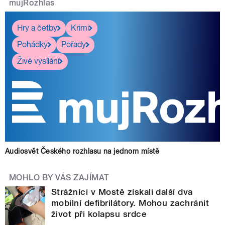
mujRozhlas
Hry a četby
Krimi
Pohádky
Pořady
Živé vysílání
Audiosvět Českého rozhlasu na jednom místě
MOHLO BY VÁS ZAJÍMAT
Strážníci v Mostě získali další dva
mobilní defibrilátory. Mohou zachránit
život při kolapsu srdce