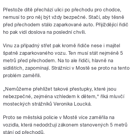
Přestože dítě přechází ulici po přechodu pro chodce,
nemusí to pro něj být vždy bezpečné. Stačí, aby těsně
před přechodem stálo zaparkované auto. Přijíždějící řidič
ho pak vidí doslova na poslední chvíli.
Vinu za případný střet pak kromě řidiče nese i majitel
špatně zaparkovaného vozu. Ten musí stát nejméně 5
metrů před přechodem. Na to ale řidiči, hlavně na
sídlištích, zapomínají. Strážníci v Mostě se proto na tento
problém zaměřili.
„Nemůžeme přehlížet takové přestupky, které jsou
nebezpečné, zejména vzhledem k dětem,“ říká mluvčí
mosteckých strážníků Veronika Loucká.
Proto se městská policie v Mostě více zaměřila na
vozidla, která nedodržují zákonem stanovených 5 metrů
stání od přechodů.