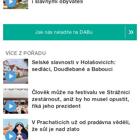
i slavnými obyvateli
Jak nás naladíte na DABu
VÍCE Z POŘADU
Selské slavnosti v Holašovicích:
sedláci, Doudlebané a Babouci
Člověk může na festivalu ve Strážnici
zestárnout, aniž by ho musel opustit,
říká jeho prezident
V Prachaticích už od pradávna věděli,
že sůl je nad zlato