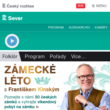
Přejít k hlavnímu obsahu
MENU
ŽIVĚ
PROGRAM
AUDIOARCHIV
KAMERY
Folklór
Program
Pořady
Více
…