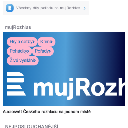
Všechny díly pořadu na mujRozhlas
mujRozhlas
Hry a četby
Krimi
Pohádky
Pořady
Živé vysílání
Audiosvět Českého rozhlasu na jednom místě
NEJPOSLOUCHANĚJŠÍ