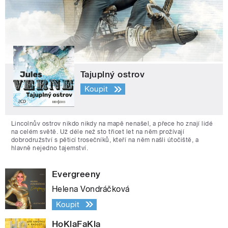
Tajuplný ostrov
Koupit
Lincolnův ostrov nikdo nikdy na mapě nenašel, a přece ho znají lidé
na celém světě. Už déle než sto třicet let na něm prožívají
dobrodružství s pěticí trosečníků, kteří na něm našli útočiště, a
hlavně nejedno tajemství.
Evergreeny
Helena Vondráčková
Koupit
HoKlaFaKla