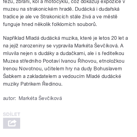
fezů, zbraní, kol a motocyklů, což dokazují expozice v
muzeu na strakonickém hradě. Dudácká i dudařská
tradice je ale ve Strakonicích stále živá a ve městě
funguje hned několik folklorních souborů.
Například Mladá dudácká muzika, které je letos 20 let a
na jejíž narozeniny se vypravila Markéta Ševčíková. A
mluvila nejen s dudáky a dudačkami, ale i s ředitelkou
Muzea středního Pootaví Ivanou Říhovou, etnoložkou
Irenou Novotnou, učitelem hry na dudy Bohuslavem
Šabkem a zakladatelem a vedoucím Mladé dudácké
muziky Patrikem Ředinou.
autor:
Markéta Ševčíková