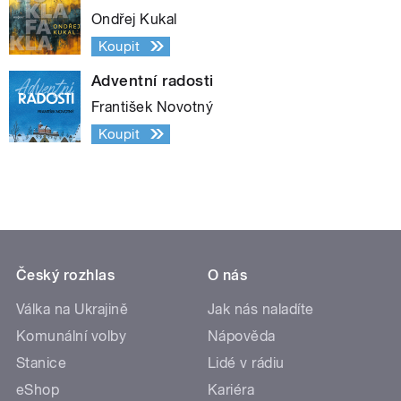
Ondřej Kukal
Koupit
Adventní radosti
František Novotný
Koupit
Český rozhlas
O nás
Válka na Ukrajině
Jak nás naladíte
Komunální volby
Nápověda
Stanice
Lidé v rádiu
eShop
Kariéra