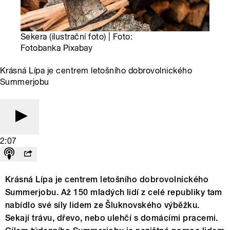
Sekera (ilustrační foto) | Foto:
Fotobanka Pixabay
Krásná Lípa je centrem letošního dobrovolnického
Summerjobu
2:07
Krásná Lípa je centrem letošního dobrovolnického
Summerjobu. Až 150 mladých lidí z celé republiky tam
nabídlo své síly lidem ze Šluknovského výběžku.
Sekají trávu, dřevo, nebo ulehčí s domácími pracemi.