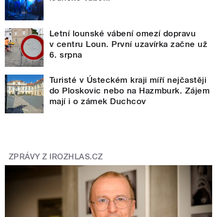
Letní lounské vábení omezí dopravu
v centru Loun. První uzavírka začne už
6. srpna
Turisté v Ústeckém kraji míří nejčastěji
do Ploskovic nebo na Hazmburk. Zájem
mají i o zámek Duchcov
ZPRÁVY Z IROZHLAS.CZ