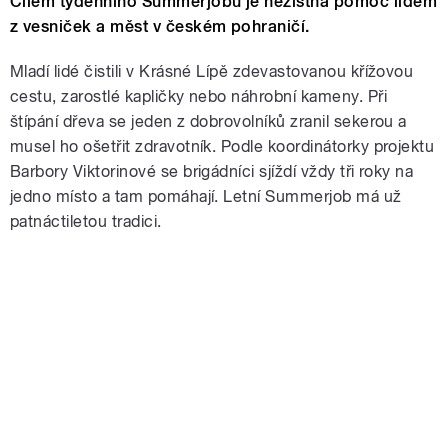
Cílem týdenního Summerjobu je nezištná pomoc lidem
z vesniček a měst v českém pohraničí.
Mladí lidé čistili v Krásné Lípě zdevastovanou křížovou
cestu, zarostlé kapličky nebo náhrobní kameny. Při
štípání dřeva se jeden z dobrovolníků zranil sekerou a
musel ho ošetřit zdravotník. Podle koordinátorky projektu
Barbory Viktorinové se brigádníci sjíždí vždy tři roky na
jedno místo a tam pomáhají. Letní Summerjob má už
patnáctiletou tradici.