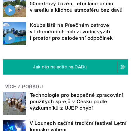
50metrový bazén, letní kino přímo
v areálu a klidnou atmosféru bez davů
Koupaliště na Písečném ostrově
v Litoměřicích nabízí vodní vyžití
i prostor pro celodenní odpočinek
Jak nás naladíte na DABu
VÍCE Z POŘADU
Technologie pro bezpečné zpracování
použitých sprejů v Česku podle
výzkumníků z UJEP chybí
V Lounech začíná tradiční festival Letní
lounské vábení