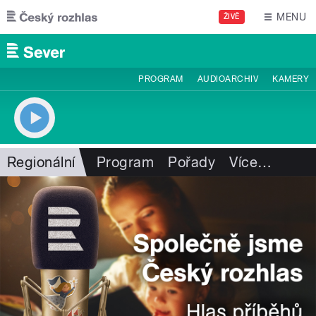
Přejít k hlavnímu obsahu
MENU
ŽIVĚ
PROGRAM
AUDIOARCHIV
KAMERY
Regionální
Program
Pořady
Více
…