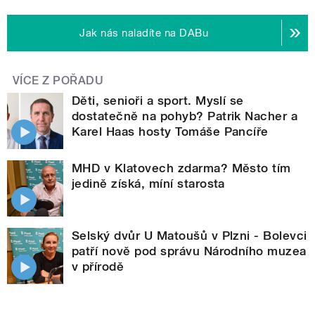
Jak nás naladíte na DABu
VÍCE Z POŘADU
Děti, senioři a sport. Myslí se
dostatečně na pohyb? Patrik Nacher a
Karel Haas hosty Tomáše Pancíře
MHD v Klatovech zdarma? Město tím
jedině získá, míní starosta
Selský dvůr U Matoušů v Plzni - Bolevci
patří nově pod správu Národního muzea
v přírodě