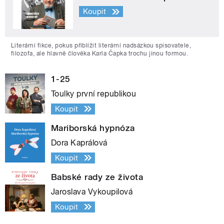
Koupit
Literární fikce, pokus přiblížit literární nadsázkou spisovatele,
filozofa, ale hlavně člověka Karla Čapka trochu jinou formou.
1-25
Toulky první republikou
Koupit
Mariborská hypnóza
Dora Kaprálová
Koupit
Babské rady ze života
Jaroslava Vykoupilová
Koupit