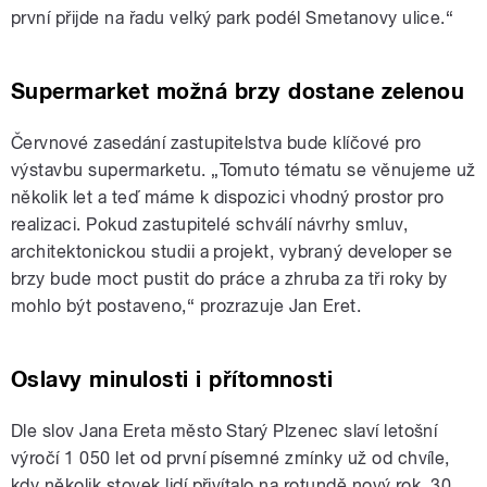
první přijde na řadu velký park podél Smetanovy ulice.“
Supermarket možná brzy dostane zelenou
Červnové zasedání zastupitelstva bude klíčové pro
výstavbu supermarketu. „Tomuto tématu se věnujeme už
několik let a teď máme k dispozici vhodný prostor pro
realizaci. Pokud zastupitelé schválí návrhy smluv,
architektonickou studii a projekt, vybraný developer se
brzy bude moct pustit do práce a zhruba za tři roky by
mohlo být postaveno,“ prozrazuje Jan Eret.
Oslavy minulosti i přítomnosti
Dle slov Jana Ereta město Starý Plzenec slaví letošní
výročí 1 050 let od první písemné zmínky už od chvíle,
kdy několik stovek lidí přivítalo na rotundě nový rok. 30.