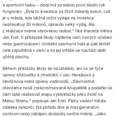
a sportovní halou – obojí má za sebou první školní rok
fungování. „Byla to investice za čtvrt miliardy korun, což
je u města, kde běžně roční výdaje na investice
nepřesahují 30 milionů, opravdu velký výdaj. Ale
z realizace máme obrovskou radost,“ říká starosta města
Jan Eret. V přístavbě školy najdeme osm nových učeben
nebo gastrozázemí. Unikátní sportovní hala je pak téměř
celá zapuštěná v zemi a na její střeše se nachází další
užitná plocha.
Během přístavby školy se nezahálelo, ani co se týče
úpravy křižovatky a chodníků v ulici Herejkova a
Havlíčkova nebo opravy vodovodů. „Slavnostně
otevíráme nově zrekonstruované koupaliště a podařilo se
nám také realizovat etapu cyklostezky přes most na
Malou Stranu,“ popisuje Jan Eret. Plány vedení města
zdaleka nekončí. Na pořadu dne je mezigenerační
centrum nebo zahájení dostavby centra města. „Jako