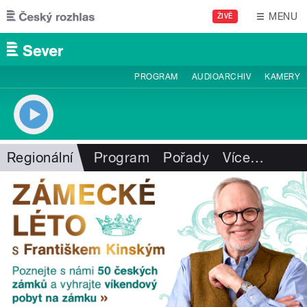
Přejít k hlavnímu obsahu
MENU
ŽIVĚ
PROGRAM
AUDIOARCHIV
KAMERY
Regionální
Program
Pořady
Více
…