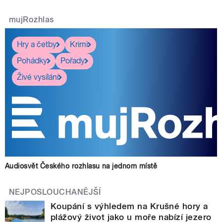
mujRozhlas
Hry a četby
Krimi
Pohádky
Pořady
Živé vysílání
Audiosvět Českého rozhlasu na jednom místě
NEJPOSLOUCHANĚJŠÍ
Koupání s výhledem na Krušné hory a
plážový život jako u moře nabízí jezero