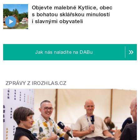
Objevte malebné Kytlice, obec
s bohatou sklářskou minulostí
i slavnými obyvateli
Jak nás naladíte na DABu
ZPRÁVY Z IROZHLAS.CZ