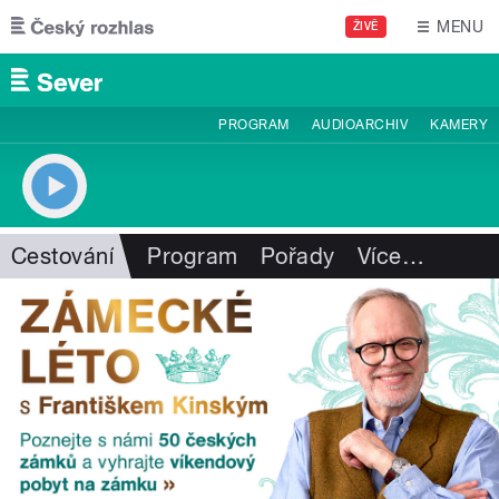
Přejít k hlavnímu obsahu
MENU
ŽIVĚ
PROGRAM
AUDIOARCHIV
KAMERY
Cestování
Program
Pořady
Více
…