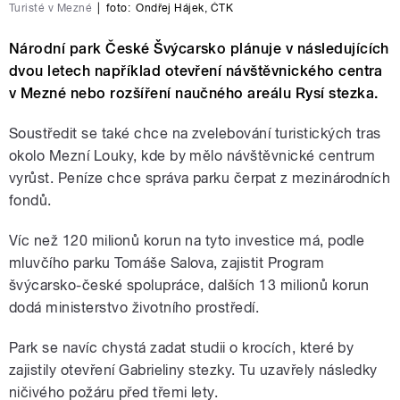
Turisté v Mezné
|
foto:
Ondřej Hájek
,
ČTK
Národní park České Švýcarsko plánuje v následujících
dvou letech například otevření návštěvnického centra
v Mezné nebo rozšíření naučného areálu Rysí stezka.
Soustředit se také chce na zvelebování turistických tras
okolo Mezní Louky, kde by mělo návštěvnické centrum
vyrůst. Peníze chce správa parku čerpat z mezinárodních
fondů.
Víc než 120 milionů korun na tyto investice má, podle
mluvčího parku Tomáše Salova, zajistit Program
švýcarsko-české spolupráce, dalších 13 milionů korun
dodá ministerstvo životního prostředí.
Park se navíc chystá zadat studii o krocích, které by
zajistily otevření Gabrieliny stezky. Tu uzavřely následky
ničivého požáru před třemi lety.