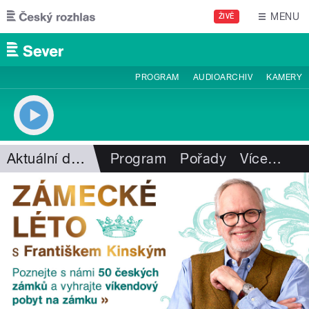
Přejít k hlavnímu obsahu
MENU
ŽIVĚ
PROGRAM
AUDIOARCHIV
KAMERY
Aktuální dění
Program
Pořady
Více
…