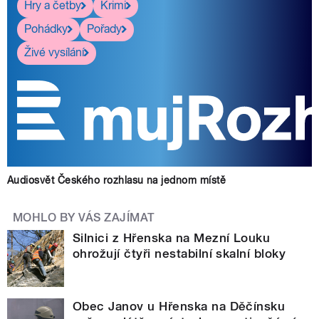
Hry a četby
Krimi
Pohádky
Pořady
Živé vysílání
Audiosvět Českého rozhlasu na jednom místě
MOHLO BY VÁS ZAJÍMAT
Silnici z Hřenska na Mezní Louku
ohrožují čtyři nestabilní skalní bloky
Obec Janov u Hřenska na Děčínsku