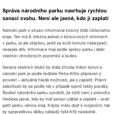
Správa národního parku navrhuje rychlou
sanaci svahu. Není ale jasné, kdo ji zaplatí
Národní park o situaci informoval krizový štáb Ústeckého
kraje. Ten má 8. března jednat o kůrovcových stromech
v parku, je ale otázkou, jestli se kvůli tomuto nebezpečí
nesejde dřív. Informace mají podle správy parku i další
vlastníci ohrožených pozemků a budov.
Sanace skalních bloků by stála zhruba milion korun a
národní park je podle ředitele Petra Kříže připraven ji
provést – aktuálně hledá možnosti, jak ji zaplatit. Právní
záležitosti by se podle něj v případě sporů řešily později.
Ředitel národního parku vysvětlil, že totiž není z právního
hlediska jasné, kdo by měl sanaci udělat a zaplatit – svah
patří parku, silnice kraji. Kdyby mělo dojít k rozporům, tak
by spravedlivou dělbu nákladů řešil Kříž následně.