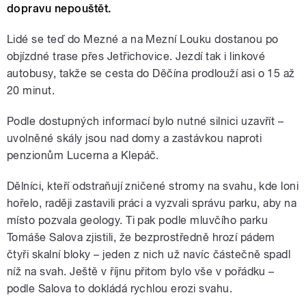
dopravu nepouštět.
Lidé se teď do Mezné a na Mezní Louku dostanou po
objízdné trase přes Jetřichovice. Jezdí tak i linkové
autobusy, takže se cesta do Děčína prodlouží asi o 15 až
20 minut.
Podle dostupných informací bylo nutné silnici uzavřít –
uvolněné skály jsou nad domy a zastávkou naproti
penzionům Lucerna a Klepáč.
Dělníci, kteří odstraňují zničené stromy na svahu, kde loni
hořelo, raději zastavili práci a vyzvali správu parku, aby na
místo pozvala geology. Ti pak podle mluvčího parku
Tomáše Salova zjistili, že bezprostředně hrozí pádem
čtyři skalní bloky – jeden z nich už navíc částečně spadl
níž na svah. Ještě v říjnu přitom bylo vše v pořádku –
podle Salova to dokládá rychlou erozi svahu.