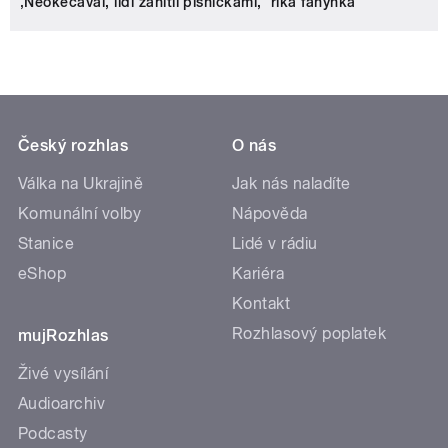
‚Neokecával, lidi zahltil písničkami,‘ říká fanynka
Český rozhlas
O nás
Válka na Ukrajině
Jak nás naladíte
Komunální volby
Nápověda
Stanice
Lidé v rádiu
eShop
Kariéra
Kontakt
Rozhlasový poplatek
mujRozhlas
Živé vysílání
Audioarchiv
Podcasty