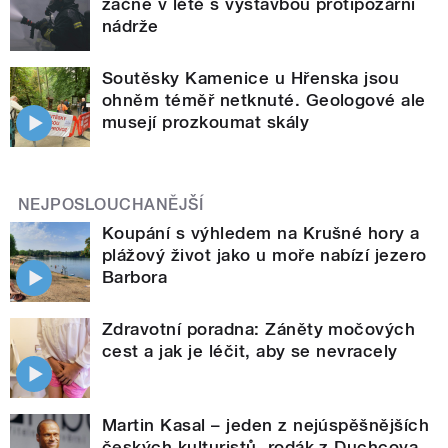
začne v létě s výstavbou protipožární
nádrže
Soutěsky Kamenice u Hřenska jsou
ohněm téměř netknuté. Geologové ale
musejí prozkoumat skály
NEJPOSLOUCHANĚJŠÍ
Koupání s výhledem na Krušné hory a
plážový život jako u moře nabízí jezero
Barbora
Zdravotní poradna: Záněty močových
cest a jak je léčit, aby se nevracely
Martin Kasal – jeden z nejúspěšnějších
českých kulturistů, rodák z Duchcova