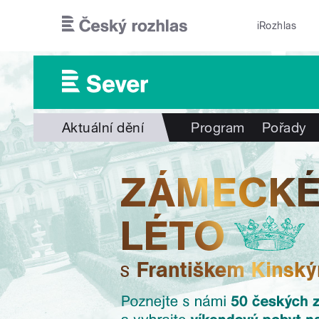
Přejít k hlavnímu obsahu
iRozhlas
Aktuální dění
Program
Pořady