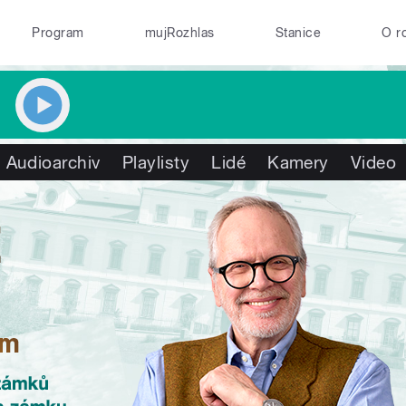
Program
mujRozhlas
Stanice
O r
Audioarchiv
Playlisty
Lidé
Kamery
Video