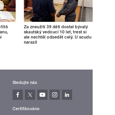
říliš
Za zneužití 39 dětí dostal bývalý
kanu,
skautský vedoucí 10 let, trest si
í
ale nechtěl odsedět celý. U soudu
narazil
Sledujte nás
Certifikováno