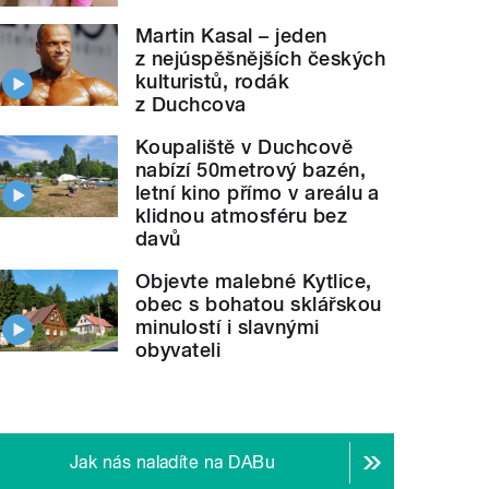
Martin Kasal – jeden
z nejúspěšnějších českých
kulturistů, rodák
z Duchcova
Koupaliště v Duchcově
nabízí 50metrový bazén,
letní kino přímo v areálu a
klidnou atmosféru bez
davů
Objevte malebné Kytlice,
obec s bohatou sklářskou
minulostí i slavnými
obyvateli
Jak nás naladíte na DABu