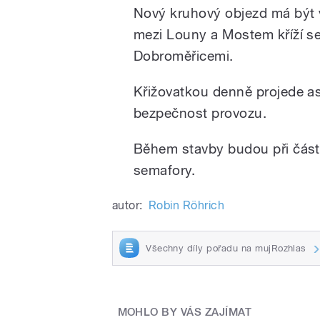
Nový kruhový objezd má být v
mezi Louny a Mostem kříží se s
Dobroměřicemi.
Křižovatkou denně projede asi
bezpečnost provozu.
Během stavby budou při část
semafory.
autor:
Robin Röhrich
Všechny díly pořadu na mujRozhlas
MOHLO BY VÁS ZAJÍMAT