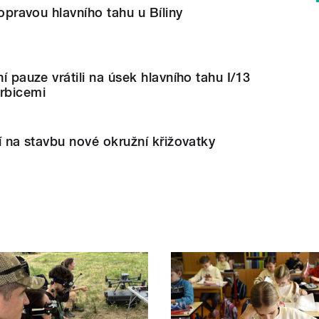
s opravou hlavního tahu u Bíliny
ní pauze vrátili na úsek hlavního tahu I/13
Srbicemi
jí na stavbu nové okružní křižovatky