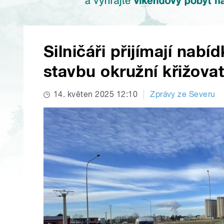
Silničáři přijímají nabí
stavbu okružní křižova
14. květen 2025 12:10
Zprávy ze Severu