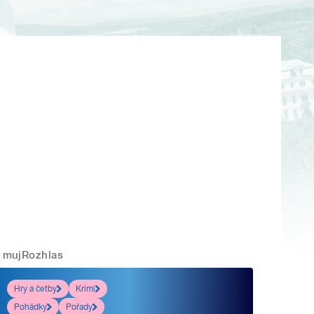
mujRozhlas
Hry a četby
Krimi
Pohádky
Pořady