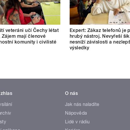
tí veteráni učí Čechy létat
Expert: Zákaz telefonů je p
. Zájem mají členové
hrubý nástroj. Nevyřeší ši
ostní komunity i civilisté
nesníží závislosti a nezlepš
výsledky
zhlas
O nás
ysílání
Jak nás naladíte
rchiv
Nápověda
sty
Lidé v rádiu