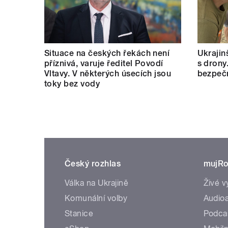
Situace na českých řekách není
Ukrajinš
příznivá, varuje ředitel Povodí
s drony
Vltavy. V některých úsecích jsou
bezpečn
toky bez vody
Český rozhlas
mujRo
Válka na Ukrajině
Živé v
Komunální volby
Audioa
Stanice
Podca