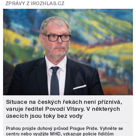
ZPRÁVY Z IROZHLAS.CZ
Situace na českých řekách není příznivá,
varuje ředitel Povodí Vltavy. V některých
úsecích jsou toky bez vody
Prahou projde duhový průvod Prague Pride. Vyhněte se
centru nebo využijte MHD, vzkazuje policie řidičům