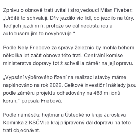
Zprávu o obnově trati uvítal i strojvedoucí Milan Fiveber:
„Určitě to schvaluji. Dřív jezdilo víc lidí, co jezdilo na túry.
Teď jich jezdí míň, protože se dál nedostanou a
autobusem jim to nevyhovuje.“
Podle Nely Friebové za správy železnic by mohla během
několika let začít obnova této trati. Centrální komise
ministerstva dopravy totiž schválila záměr na její opravu.
„Vypsání výběrového řízení na realizaci stavby máme
naplánováno na rok 2022. Celkové investiční náklady jsou
podle záměru projektu odhadovány na 463 milionů
korun,“ popsala Friebová.
Podle náměstka hejtmana Ústeckého kraje Jaroslava
Komínka z KSČM je kraj připravený dál dopravu na této
trati objednávat.