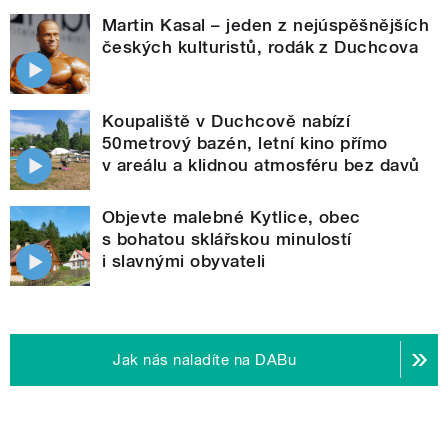
Martin Kasal – jeden z nejúspěšnějších
českých kulturistů, rodák z Duchcova
Koupaliště v Duchcově nabízí
50metrový bazén, letní kino přímo
v areálu a klidnou atmosféru bez davů
Objevte malebné Kytlice, obec
s bohatou sklářskou minulostí
i slavnými obyvateli
Jak nás naladíte na DABu