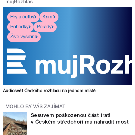
mujRozhlas
Hry a četby
Krimi
Pohádky
Pořady
Živé vysílání
Audiosvět Českého rozhlasu na jednom místě
MOHLO BY VÁS ZAJÍMAT
Sesuvem poškozenou část trati
v Českém středohoří má nahradit most