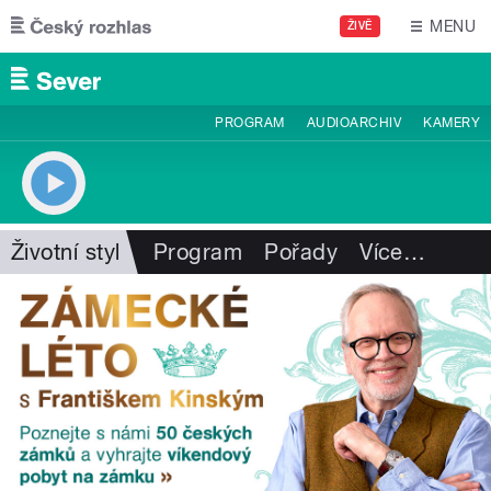
Přejít k hlavnímu obsahu
MENU
ŽIVĚ
PROGRAM
AUDIOARCHIV
KAMERY
Životní styl
Program
Pořady
Více
…