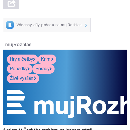
Všechny díly pořadu na mujRozhlas
mujRozhlas
Hry a četby
Krimi
Pohádky
Pořady
Živé vysílání