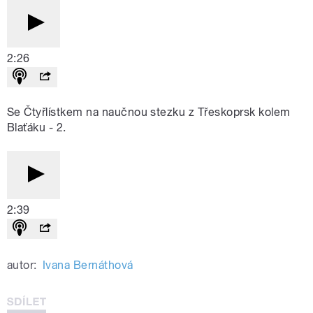
2:26
Se Čtyřlístkem na naučnou stezku z Třeskoprsk kolem
Blaťáku - 2.
2:39
autor:
Ivana Bernáthová