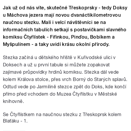
Jak už od nás víte, skutečné Třeskoprsky - tedy Doksy
u Máchova jezera mají novou dvanáctikilometrovou
naučnou stezku. Malí i velcí návštěvníci se na
informačních tabulích setkají s postavičkami slavného
komiksu Čtyřlístek - Fifinkou, Pinďou, Bobíkem a
Myšpulínem - a taky uvidí krásu okolní přírody.
Stezka začíná u dětského hřiště v Kuřivodské ulici v
Doksech a už u první tabule si můžete zopakovat
zajímavé průpovídky hrdinů komiksu. Stezka dál vede
kolem Králova stolce, přes vrch Borný do Starých splavů.
Odtud vede po Jarmilině stezce zpět do Doks, kde končí
přímo před vchodem do Muzea Čtyřlístku v Městské
knihovně.
Se Čtyřlístkem na naučnou stezku z Třeskoprsk kolem
Blaťáku - 1.