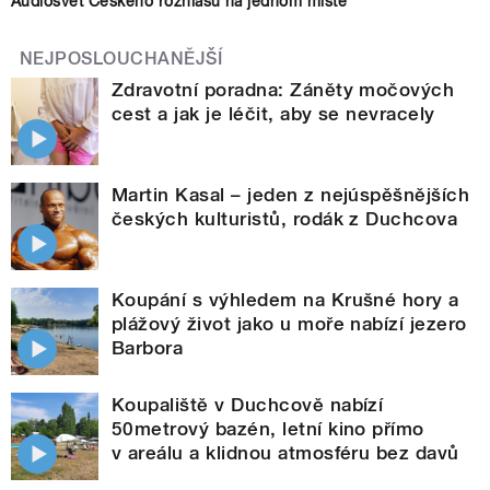
Audiosvět Českého rozhlasu na jednom místě
NEJPOSLOUCHANĚJŠÍ
Zdravotní poradna: Záněty močových
cest a jak je léčit, aby se nevracely
Martin Kasal – jeden z nejúspěšnějších
českých kulturistů, rodák z Duchcova
Koupání s výhledem na Krušné hory a
plážový život jako u moře nabízí jezero
Barbora
Koupaliště v Duchcově nabízí
50metrový bazén, letní kino přímo
v areálu a klidnou atmosféru bez davů