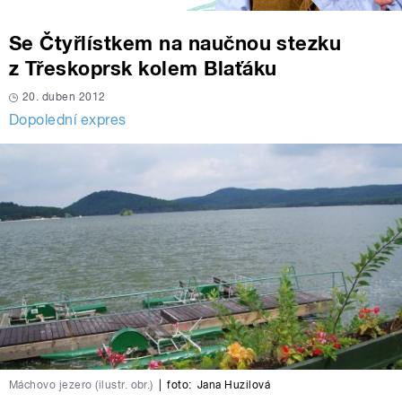
Se Čtyřlístkem na naučnou stezku
z Třeskoprsk kolem Blaťáku
20. duben 2012
Dopolední expres
Máchovo jezero (ilustr. obr.)
|
foto:
Jana Huzilová