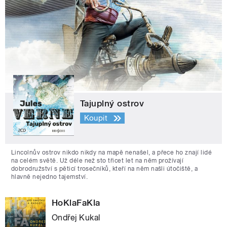
Tajuplný ostrov
Koupit
Lincolnův ostrov nikdo nikdy na mapě nenašel, a přece ho znají lidé
na celém světě. Už déle než sto třicet let na něm prožívají
dobrodružství s pěticí trosečníků, kteří na něm našli útočiště, a
hlavně nejedno tajemství.
HoKlaFaKla
Ondřej Kukal