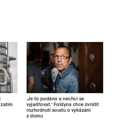
i
‚Je to podáno a nechci se
 zatím
vyjadřovat.‘ Foldyna chce zvrátit
rozhodnutí soudu o vykázání
z domu