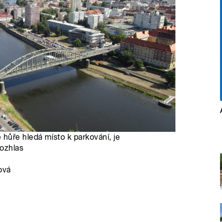
hůře hledá místo k parkování, je
rozhlas
ová