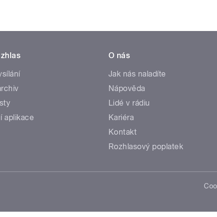
zhlas
O nás
ysílání
Jak nás naladíte
rchiv
Nápověda
sty
Lidé v rádiu
í aplikace
Kariéra
Kontakt
Rozhlasový poplatek
Coo