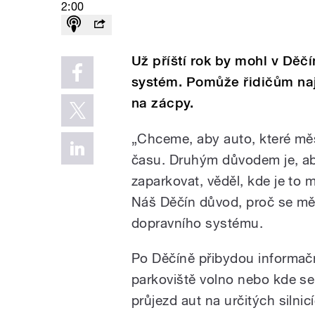
2:00
Už příští rok by mohl v Děčí
systém. Pomůže řidičům nají
na zácpy.
„Chceme, aby auto, které měs
času. Druhým důvodem je, aby
zaparkovat, věděl, kde je to 
Náš Děčín důvod, proč se měs
dopravního systému.
Po Děčíně přibydou informační
parkoviště volno nebo kde se 
průjezd aut na určitých silni