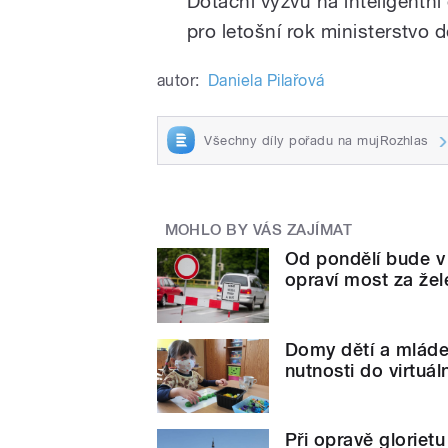
Dotační výzvu na inteligentn
pro letošní rok ministerstvo 
autor:
Daniela Pilařová
Všechny díly pořadu na mujRozhlas
MOHLO BY VÁS ZAJÍMAT
Od pondělí bude v
opraví most za že
Domy dětí a mláde
nutnosti do virtuál
Při opravě gloriet