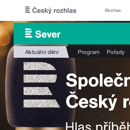
Přejít k hlavnímu obsahu
iRozhlas
Aktuální dění
Program
Pořady