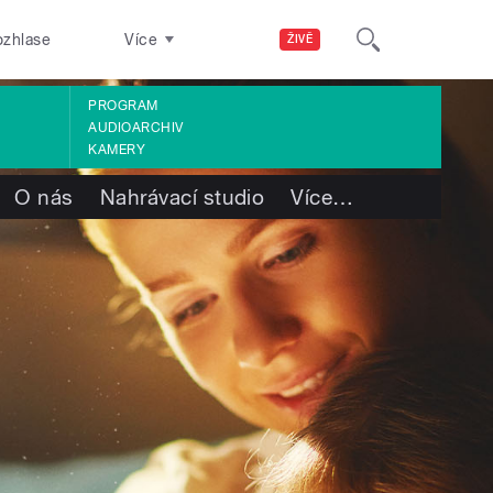
ozhlase
Více
ŽIVĚ
PROGRAM
AUDIOARCHIV
KAMERY
O nás
Nahrávací studio
Více
…