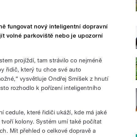
ně fungovat nový inteligentní dopravní
t volné parkoviště nebo je upozorní
tem projíždí, tam strávilo co nejméně
 řidič, který tu chce své auto
možné,“ vysvětluje Ondřej Smíšek z hnutí
to rozhodlo k pořízení inteligentního
 cedule, které řidiči ukáží, kde má jaké
tvoří kolony. Systém umí také počítat
cích. Mít přehled o celkové dopravě a