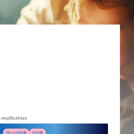
mujRozhlas
Hry a četby
Krimi