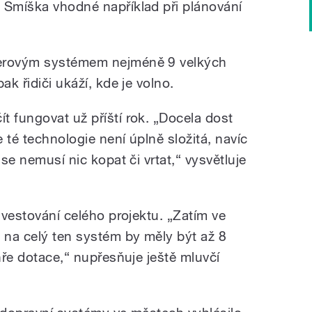
 Smíška vhodné například při plánování
merovým systémem nejméně 9 velkých
ak řidiči ukáží, kde je volno.
t fungovat už příští rok. „Docela dost
e té technologie není úplně složitá, navíc
 se nemusí nic kopat či vrtat,“ vysvětluje
investování celého projektu. „Zatím ve
y na celý ten systém by měly být až 8
 hře dotace,“ nupřesňuje ještě mluvčí