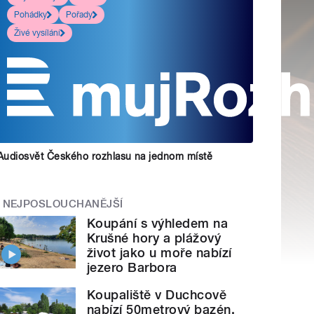
Pohádky
Pořady
Živé vysílání
Audiosvět Českého rozhlasu na jednom místě
NEJPOSLOUCHANĚJŠÍ
Koupání s výhledem na
Krušné hory a plážový
život jako u moře nabízí
jezero Barbora
Koupaliště v Duchcově
nabízí 50metrový bazén,