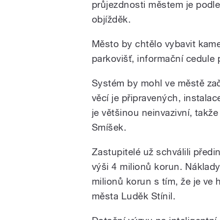
průjezdnosti městem je podle
objížděk.
Město by chtělo vybavit ka
parkovišť, informační cedule p
Systém by mohl ve městě začí
věcí je připravených, instalac
je většinou neinvazivní, takže
Smíšek.
Zastupitelé už schválili před
výši 4 milionů korun. Náklad
milionů korun s tím, že je ve
města Luděk Stínil.