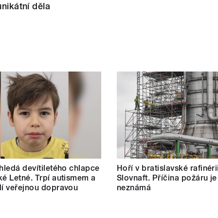
unikátní děla
 hledá devítiletého chlapce
Hoří v bratislavské rafinéri
ké Letné. Trpí autismem a
Slovnaft. Příčina požáru je
dí veřejnou dopravou
neznámá