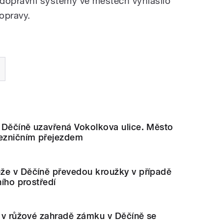
í dopravní systémy ve městech vyhlásilo
dopravy.
 Děčíně uzavřená Vokolkova ulice. Město
lezničním přejezdem
že v Děčíně převedou kroužky v případě
ního prostředí
u v růžové zahradě zámku v Děčíně se