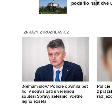
podařilo najít dvě 
ZPRÁVY Z IROZHLAS.CZ
‚Nemám slov.‘ Policie obvinila pět
Policie
lidí v souvislosti s veřejnou
z pražs
soutěží Správy železnic, včetně
rád jez
jejího exšéfa