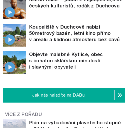
českých kulturistů, rodák z Duchcova
Koupaliště v Duchcově nabízí
50metrový bazén, letní kino přímo
v areálu a klidnou atmosféru bez davů
Objevte malebné Kytlice, obec
s bohatou sklářskou minulostí
i slavnými obyvateli
Jak nás naladíte na DABu
VÍCE Z POŘADU
Plán na vybudování plavebního stupně