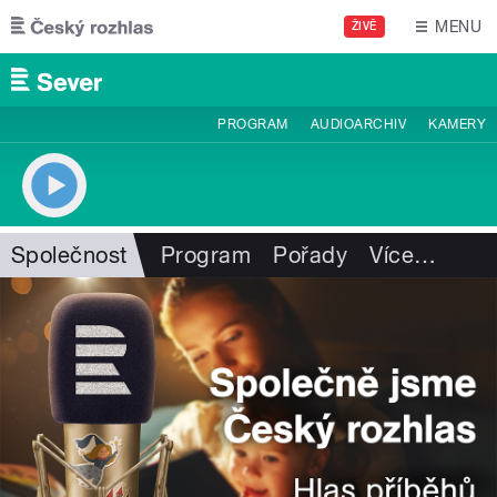
Přejít k hlavnímu obsahu
MENU
ŽIVĚ
PROGRAM
AUDIOARCHIV
KAMERY
Společnost
Program
Pořady
Více
…