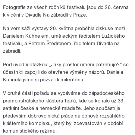
Fotografie ze všech ročníků festivalu jsou do 26. června
k vidění v Divadle Na zábradlí v Praze.
Na vernisáži výstavy 20. května proběhla diskuse mezi
Danielem Kühnelem, uměleckým ředitelem Lužického
festivalu, a Petrem Štědroněm, ředitelem Divadla na
zábradlí.
Pod úvodní otázkou „Jaký prostor umění potřebuje?“ se
účastníci zapojili do otevřené výměny názorů. Daniela
Kühnela jsme si pozvali k mikrofonu.
V druhé části pořadu se vydáváme do západočeského
premonstrátského kláštera Teplá, kde se konalo už 33.
setkání české a německé mládeže. Jeho součástí je
především dobrovolnická práce na obnově rozsáhlého
klášterního komplexu, který byl zdevastován v období
komunistického režimu.