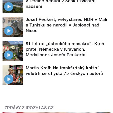
v Děčíně nebudí v Sasku zvláštní
nadšení
Josef Peukert, velvyslanec NDR v Mali
a Tunisku se narodil v Jablonci nad
Nisou
81 let od „ústeckého masakru“. Kruh
přátel Německa v Kravařích.
Medailonek Josefa Peukerta
Martin Krafl: Na frankfurtský knižní
veletrh se chystá 75 českých autorů
ZPRÁVY Z IROZHLAS.CZ