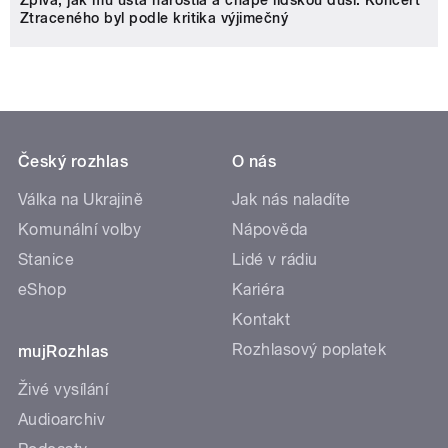
Zpívá, jak mu ústa narostla a chápe lidskou duši. Koncert
Ztraceného byl podle kritika výjimečný
Český rozhlas
O nás
Válka na Ukrajině
Jak nás naladíte
Komunální volby
Nápověda
Stanice
Lidé v rádiu
eShop
Kariéra
Kontakt
Rozhlasový poplatek
mujRozhlas
Živé vysílání
Audioarchiv