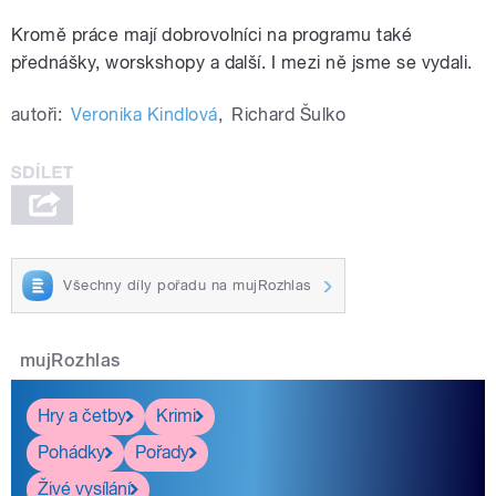
Kromě práce mají dobrovolníci na programu také
přednášky, worskshopy a další. I mezi ně jsme se vydali.
autoři:
Veronika Kindlová
,
Richard Šulko
Všechny díly pořadu na mujRozhlas
mujRozhlas
Hry a četby
Krimi
Pohádky
Pořady
Živé vysílání