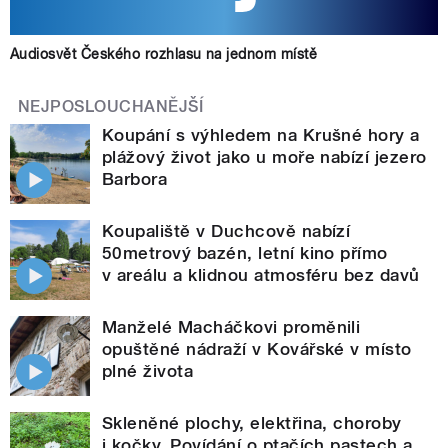
Audiosvět Českého rozhlasu na jednom místě
NEJPOSLOUCHANĚJŠÍ
Koupání s výhledem na Krušné hory a
plážový život jako u moře nabízí jezero
Barbora
Koupaliště v Duchcově nabízí
50metrový bazén, letní kino přímo
v areálu a klidnou atmosféru bez davů
Manželé Macháčkovi proměnili
opuštěné nádraží v Kovářské v místo
plné života
Skleněné plochy, elektřina, choroby
i kočky. Povídání o ptačích pastech a