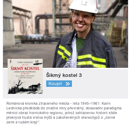
Šikmý kostel 3
Koupit
Románová kronika ztraceného města - léta 1945–1961. Karin
Lednická předkládá do značné míry převratný, dosavadní paradigma
měnící obraz hornického regionu, jehož zahlazenou historii stále
překrývá tlustá vrstva mýtů a zakořeněných stereotypů o „černé
zemi a rudém kraji“.