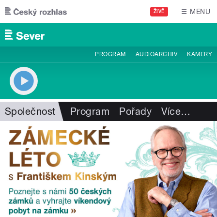
Přejít k hlavnímu obsahu
MENU
ŽIVĚ
PROGRAM
AUDIOARCHIV
KAMERY
Společnost
Program
Pořady
Více
…