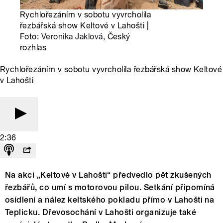
Rychlořezáním v sobotu vyvrcholila
řezbářská show Keltové v Lahošti |
Foto:
Veronika Jaklová
, Český
rozhlas
Rychlořezáním v sobotu vyvrcholila řezbářská show Keltové
v Lahošti
2:36
Na akci „Keltové v Lahošti“ předvedlo pět zkušených
řezbářů, co umí s motorovou pilou. Setkání připomíná
osídlení a nález keltského pokladu přímo v Lahošti na
Teplicku. Dřevosochání v Lahošti organizuje také