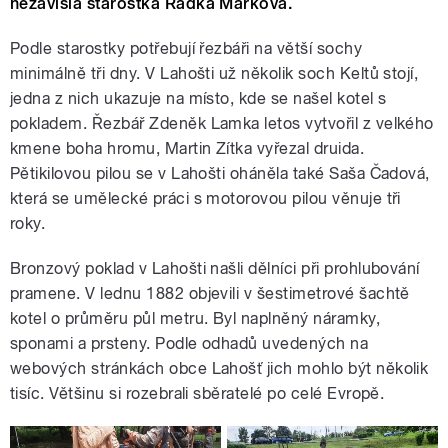
nezávislá starostka Radka Marková.
Podle starostky potřebují řezbáři na větší sochy
minimálně tři dny. V Lahošti už několik soch Keltů stojí,
jedna z nich ukazuje na místo, kde se našel kotel s
pokladem. Řezbář Zdeněk Lamka letos vytvořil z velkého
kmene boha hromu, Martin Zítka vyřezal druida.
Pětikilovou pilou se v Lahošti oháněla také Saša Čadová,
která se umělecké práci s motorovou pilou věnuje tři
roky.
Bronzový poklad v Lahošti našli dělníci při prohlubování
pramene. V lednu 1882 objevili v šestimetrové šachtě
kotel o průměru půl metru. Byl naplněný náramky,
sponami a prsteny. Podle odhadů uvedených na
webových stránkách obce Lahošť jich mohlo být několik
tisíc. Většinu si rozebrali sběratelé po celé Evropě.