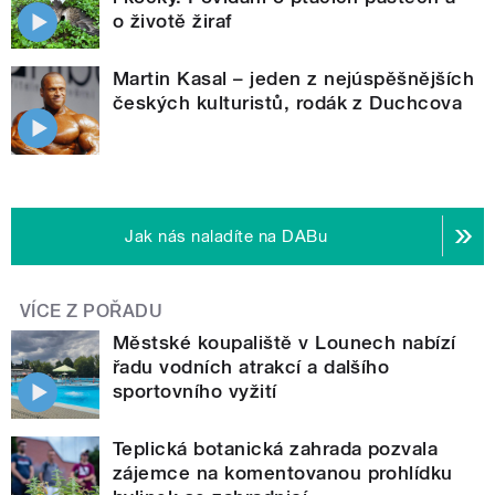
o životě žiraf
Martin Kasal – jeden z nejúspěšnějších
českých kulturistů, rodák z Duchcova
Jak nás naladíte na DABu
VÍCE Z POŘADU
Městské koupaliště v Lounech nabízí
řadu vodních atrakcí a dalšího
sportovního vyžití
Teplická botanická zahrada pozvala
zájemce na komentovanou prohlídku