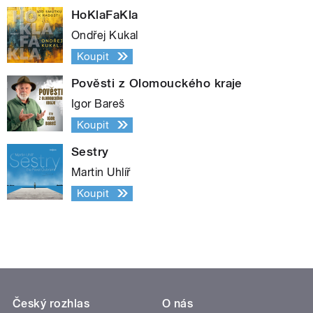
HoKlaFaKla
Ondřej Kukal
Koupit
Pověsti z Olomouckého kraje
Igor Bareš
Koupit
Sestry
Martin Uhlíř
Koupit
Český rozhlas
O nás