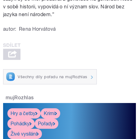
v sobě historii, vypovídá o ní význam slov. Národ bez
jazyka není národem.”
autor:
Rena Horvátová
Všechny díly pořadu na mujRozhlas
mujRozhlas
Hry a četby
Krimi
Pohádky
Pořady
Živé vysílání