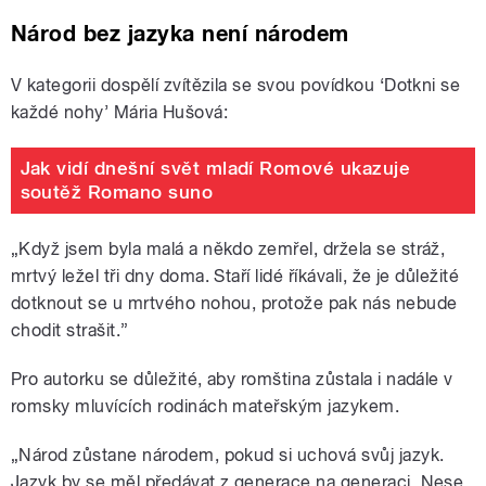
Národ bez jazyka není národem
V kategorii dospělí zvítězila se svou povídkou ‘Dotkni se
každé nohy’ Mária Hušová:
Jak vidí dnešní svět mladí Romové ukazuje
soutěž Romano suno
„Když jsem byla malá a někdo zemřel, držela se stráž,
mrtvý ležel tři dny doma. Staří lidé říkávali, že je důležité
dotknout se u mrtvého nohou, protože pak nás nebude
chodit strašit.”
Pro autorku se důležité, aby romština zůstala i nadále v
romsky mluvících rodinách mateřským jazykem.
„Národ zůstane národem, pokud si uchová svůj jazyk.
Jazyk by se měl předávat z generace na generaci. Nese