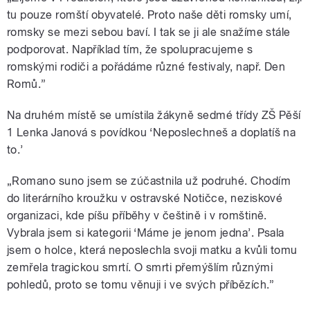
tu pouze romští obyvatelé. Proto naše děti romsky umí,
romsky se mezi sebou baví. I tak se ji ale snažíme stále
podporovat. Například tím, že spolupracujeme s
romskými rodiči a pořádáme různé festivaly, např. Den
Romů.”
Na druhém místě se umístila žákyně sedmé třídy ZŠ Pěší
1 Lenka Janová s povídkou ‘Neposlechneš a doplatíš na
to.’
„Romano suno jsem se zúčastnila už podruhé. Chodím
do literárního kroužku v ostravské Notičce, neziskové
organizaci, kde píšu příběhy v češtině i v romštině.
Vybrala jsem si kategorii ‘Máme je jenom jedna’. Psala
jsem o holce, která neposlechla svoji matku a kvůli tomu
zemřela tragickou smrtí. O smrti přemýšlím různými
pohledů, proto se tomu věnuji i ve svých příbězích.”