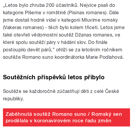
„Letos bylo zhruba 200 účastníků. Nejvíce psali do
kategorie Píšeme v romštině (Pisinas romanes). Dále
jsme dostali hodně videí v kategorii Mluvíme romsky
(Vakeras romanes) - těch bylo kolem třiceti. Letos jsme
také otevřeli vědomostní soutěž Džanas romanes, ve
které spolu soutěží páry v hádání slov. Do finále
postoupilo devět párů,” ohlíží se za letošním ročníkem
soutěže Romano suno koordinátorka Marie Podlahová.
Soutěžních příspěvků letos přibylo
Soutěže se každoročně zúčastňují děti z celé České
republiky.
Zaběhnutá soutěž Romano suno / Romský sen
prodělala v koronavirovém roce řadu změn