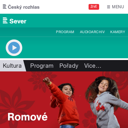
Přejít k hlavnímu obsahu
MENU
ŽIVĚ
PROGRAM
AUDIOARCHIV
KAMERY
Kultura
Program
Pořady
Více
…