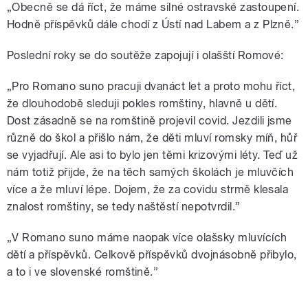
„Obecně se dá říct, že máme silné ostravské zastoupení.
Hodně příspěvků dále chodí z Ústí nad Labem a z Plzně.”
Poslední roky se do soutěže zapojují i olašští Romové:
„Pro Romano suno pracuji dvanáct let a proto mohu říct,
že dlouhodobě sleduji pokles romštiny, hlavně u dětí.
Dost zásadně se na romštině projevil covid. Jezdili jsme
různě do škol a přišlo nám, že děti mluví romsky míň, hůř
se vyjadřují. Ale asi to bylo jen těmi krizovými léty. Teď už
nám totiž přijde, že na těch samých školách je mluvčích
více a že mluví lépe. Dojem, že za covidu strmě klesala
znalost romštiny, se tedy naštěstí nepotvrdil.”
„V Romano suno máme naopak více olašsky mluvících
dětí a příspěvků. Celkově příspěvků dvojnásobně přibylo,
a to i ve slovenské romštině.”