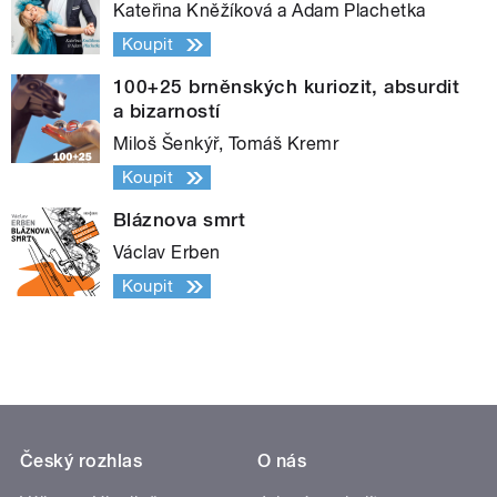
Kateřina Kněžíková a Adam Plachetka
Koupit
100+25 brněnských kuriozit, absurdit
a bizarností
Miloš Šenkýř, Tomáš Kremr
Koupit
Bláznova smrt
Václav Erben
Koupit
Český rozhlas
O nás