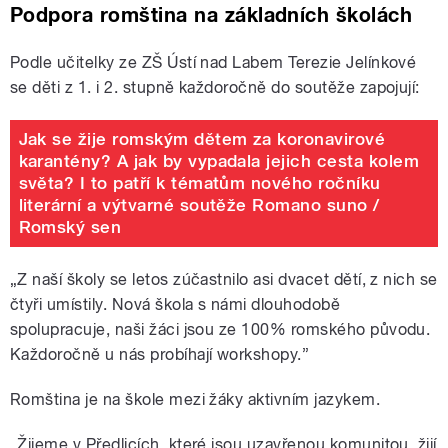
Podpora romština na základních školách
Podle učitelky ze ZŠ Ústí nad Labem Terezie Jelínkové
se děti z 1. i 2. stupně každoročně do soutěže zapojují:
Jak se žije romským dětem za koronavirové
karantény? A jak by vypadala jejich cesta kolem
světa? I to patří k tématům nového ročníku
literární a výtvarné soutěže Romano suno /
Romský sen
„Z naší školy se letos zúčastnilo asi dvacet dětí, z nich se
čtyři umístily. Nová škola s námi dlouhodobě
spolupracuje, naši žáci jsou ze 100% romského původu.
Každoročně u nás probíhají workshopy.”
Romština je na škole mezi žáky aktivním jazykem.
„Žijeme v Předlicích, které jsou uzavřenou komunitou, žijí