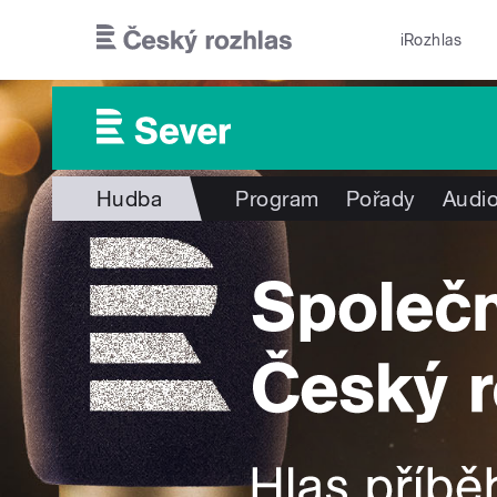
Přejít k hlavnímu obsahu
iRozhlas
Hudba
Program
Pořady
Audio