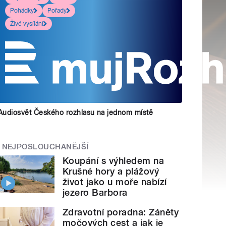
Pohádky
Pořady
Živé vysílání
Audiosvět Českého rozhlasu na jednom místě
NEJPOSLOUCHANĚJŠÍ
Koupání s výhledem na
Krušné hory a plážový
život jako u moře nabízí
jezero Barbora
Zdravotní poradna: Záněty
močových cest a jak je