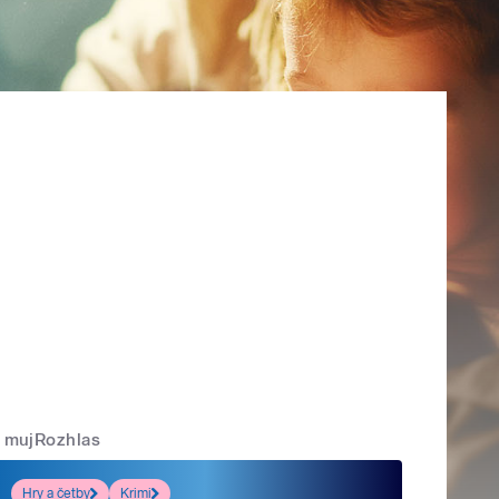
mujRozhlas
Hry a četby
Krimi