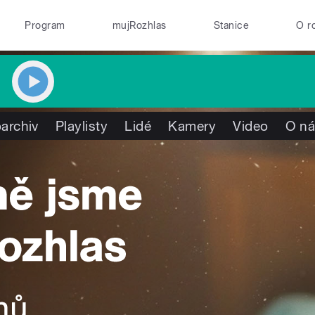
Program
mujRozhlas
Stanice
O r
archiv
Playlisty
Lidé
Kamery
Video
O n