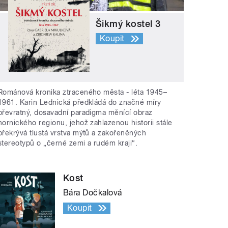
Šikmý kostel 3
Koupit
Románová kronika ztraceného města - léta 1945–
1961. Karin Lednická předkládá do značné míry
převratný, dosavadní paradigma měnící obraz
hornického regionu, jehož zahlazenou historii stále
překrývá tlustá vrstva mýtů a zakořeněných
stereotypů o „černé zemi a rudém kraji“.
Kost
Bára Dočkalová
Koupit