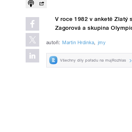
V roce 1982 v anketě Zlatý s
Zagorová a skupina Olympi
autoři:
Martin Hrdinka
,
jmy
Všechny díly pořadu na mujRozhlas