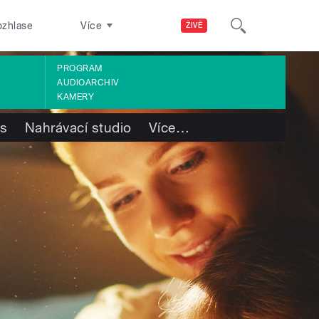
ozhlase
Více
ŽIVĚ
PROGRAM
AUDIOARCHIV
KAMERY
ás
Nahrávací studio
Více
…