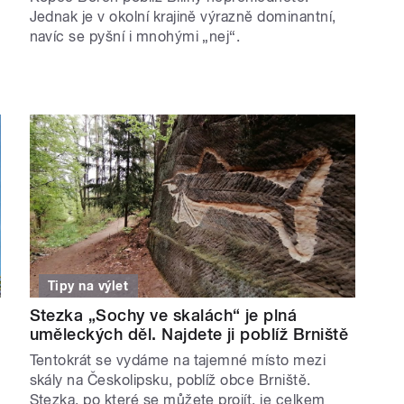
Jednak je v okolní krajině výrazně dominantní,
navíc se pyšní i mnohými „nej“.
Tipy na výlet
Stezka „Sochy ve skalách“ je plná
uměleckých děl. Najdete ji poblíž Brniště
Tentokrát se vydáme na tajemné místo mezi
skály na Českolipsku, poblíž obce Brniště.
Stezka, po které se můžete projít, je celkem