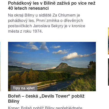
Pohádkový les v Bílině zažívá po více než
40 letech renesanci
Na okraji Bíliny u sídliště Za Chlumem je
pohádkový les. První zmínka o dřevěných
postavičkách Jaroslava Sekyry je v kronice
města z roku 1974.
Tipy na výlet
Bořeň – česká „Devils Tower“ poblíž
Bíliny
Kopec Bořeň poblíž Bíliny nepřehlédnete.