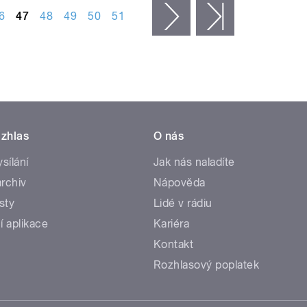
6
47
48
49
50
51
následující ›
poslední »
zhlas
O nás
ysílání
Jak nás naladíte
rchiv
Nápověda
sty
Lidé v rádiu
í aplikace
Kariéra
Kontakt
Rozhlasový poplatek