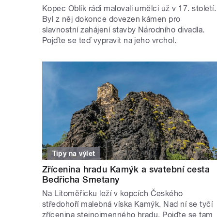
Kopec Oblík rádi malovali umělci už v 17. století.
Byl z něj dokonce dovezen kámen pro
slavnostní zahájení stavby Národního divadla.
Pojďte se teď vypravit na jeho vrchol.
Tipy na výlet
Zřícenina hradu Kamýk a svatební cesta
Bedřicha Smetany
Na Litoměřicku leží v kopcích Českého
středohoří malebná víska Kamýk. Nad ní se tyčí
zřícenina stejnojmenného hradu. Pojďte se tam