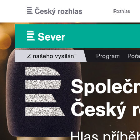
Přejít k hlavnímu obsahu
iRozhlas
Z našeho vysílání
Program
Poř