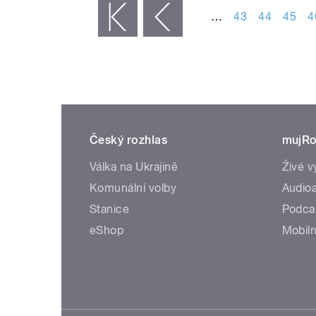
…
43
44
45
4
« první
‹ předchozí
Český rozhlas
mujRo
Válka na Ukrajině
Živé v
Komunální volby
Audioa
Stanice
Podca
eShop
Mobiln