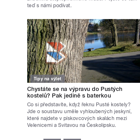
teď s námi podívat.
Tipy na výlet
Chystáte se na výpravu do Pustých
kostelů? Pak jedině s baterkou
Co si představíte, když řeknu Pusté kostely?
Jde o soustavu uměle vyhloubených jeskyní,
které najdete v pískovcových skalách mezi
Velenicemi a Svitavou na Českolipsku.
STRÁNKY