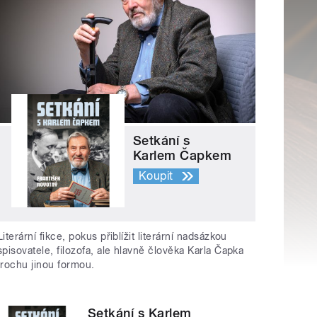
Setkání s
Karlem Čapkem
Koupit
Literární fikce, pokus přiblížit literární nadsázkou
spisovatele, filozofa, ale hlavně člověka Karla Čapka
trochu jinou formou.
Setkání s Karlem