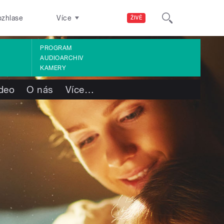
ozhlase
Více
ŽIVĚ
PROGRAM
AUDIOARCHIV
KAMERY
deo
O nás
Více
…