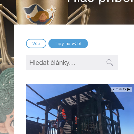
Vše
Tipy na výlet
2 minuty