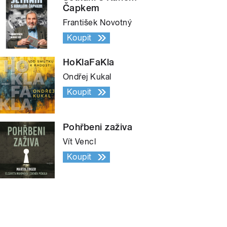
Čapkem
František Novotný
Koupit
HoKlaFaKla
Ondřej Kukal
Koupit
Pohřbeni zaživa
Vít Vencl
Koupit