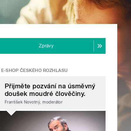
Zprávy
E-SHOP ČESKÉHO ROZHLASU
Přijměte pozvání na úsměvný
doušek moudré člověčiny.
František Novotný, moderátor