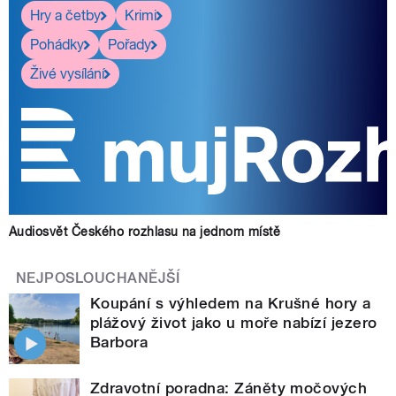
Hry a četby
Krimi
Pohádky
Pořady
Živé vysílání
Audiosvět Českého rozhlasu na jednom místě
NEJPOSLOUCHANĚJŠÍ
Koupání s výhledem na Krušné hory a
plážový život jako u moře nabízí jezero
Barbora
Zdravotní poradna: Záněty močových