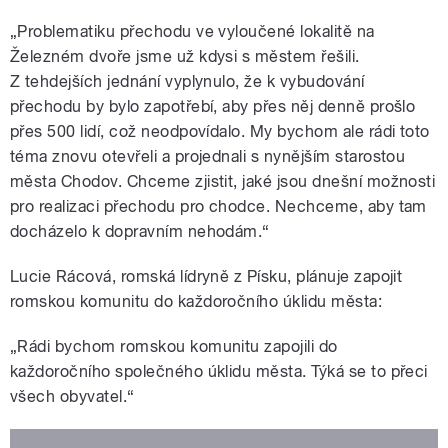
„Problematiku přechodu ve vyloučené lokalitě na
Železném dvoře jsme už kdysi s městem řešili.
Z tehdejších jednání vyplynulo, že k vybudování
přechodu by bylo zapotřebí, aby přes něj denně prošlo
přes 500 lidí, což neodpovídalo. My bychom ale rádi toto
téma znovu otevřeli a projednali s nynějším starostou
města Chodov. Chceme zjistit, jaké jsou dnešní možnosti
pro realizaci přechodu pro chodce. Nechceme, aby tam
docházelo k dopravním nehodám.“
Lucie Rácová, romská lídryně z Písku, plánuje zapojit
romskou komunitu do každoročního úklidu města:
„Rádi bychom romskou komunitu zapojili do
každoročního společného úklidu města. Týká se to přeci
všech obyvatel.“