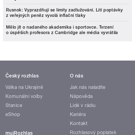
Rusnok: Vyprazdňují se limity zadlužování. Lití poptávky
z veřejných peněz vyvolá inflační tlaky
Mělo jít o nadaného akademika i sportovce. Tvrzení
o úspěších profesora z Cambridge ale média vyvrátila
Český rozhlas
O nás
Válka na Ukrajině
Jak nás naladíte
Komunální volby
Nápověda
Stanice
Lidé v rádiu
eShop
Kariéra
Kontakt
Rozhlasový poplatek
mujRozhlas