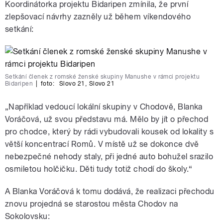
Koordinátorka projektu Bidaripen zmínila, že první
zlepšovací návrhy zazněly už během víkendového
setkání:
Setkání členek z romské ženské skupiny Manushe v rámci projektu
Bidaripen
|
foto:
Slovo 21
,
Slovo 21
„Například vedoucí lokální skupiny v Chodově, Blanka
Voráčová, už svou představu má. Mělo by jít o přechod
pro chodce, který by rádi vybudovali kousek od lokality s
větší koncentrací Romů. V místě už se dokonce dvě
nebezpečné nehody staly, při jedné auto bohužel srazilo
osmiletou holčičku. Děti tudy totiž chodí do školy.“
A Blanka Voráčová k tomu dodává, že realizaci přechodu
znovu projedná se starostou města Chodov na
Sokolovsku: