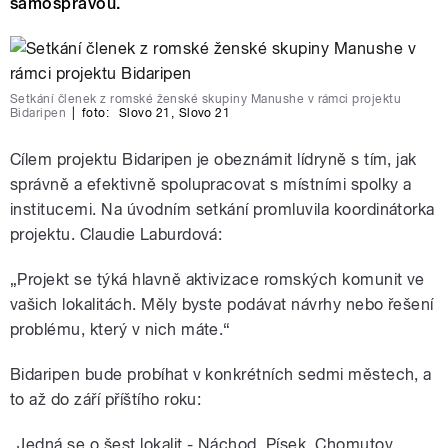
samosprávou.
Setkání členek z romské ženské skupiny Manushe v rámci projektu
Bidaripen
|
foto:
Slovo 21
,
Slovo 21
Cílem projektu Bidaripen je obeznámit lídryně s tím, jak
správně a efektivně spolupracovat s místními spolky a
institucemi. Na úvodním setkání promluvila koordinátorka
projektu. Claudie Laburdová:
„Projekt se týká hlavně aktivizace romských komunit ve
vašich lokalitách. Měly byste podávat návrhy nebo řešení
problému, který v nich máte.“
Bidaripen bude probíhat v konkrétních sedmi městech, a
to až do září příštího roku:
„Jedná se o šest lokalit - Náchod, Písek, Chomutov,