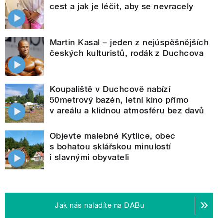
cest a jak je léčit, aby se nevracely
Martin Kasal – jeden z nejúspěšnějších
českých kulturistů, rodák z Duchcova
Koupaliště v Duchcově nabízí
50metrový bazén, letní kino přímo
v areálu a klidnou atmosféru bez davů
Objevte malebné Kytlice, obec
s bohatou sklářskou minulostí
i slavnými obyvateli
Jak nás naladíte na DABu