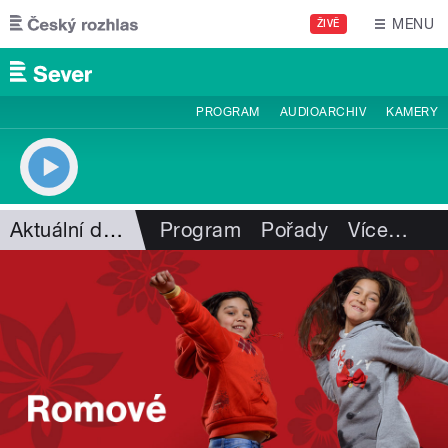
Přejít k hlavnímu obsahu
MENU
ŽIVĚ
PROGRAM
AUDIOARCHIV
KAMERY
Aktuální dění
Program
Pořady
Více
…