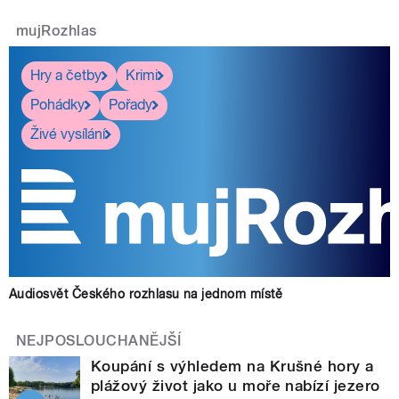
mujRozhlas
Hry a četby
Krimi
Pohádky
Pořady
Živé vysílání
Audiosvět Českého rozhlasu na jednom místě
NEJPOSLOUCHANĚJŠÍ
Koupání s výhledem na Krušné hory a
plážový život jako u moře nabízí jezero