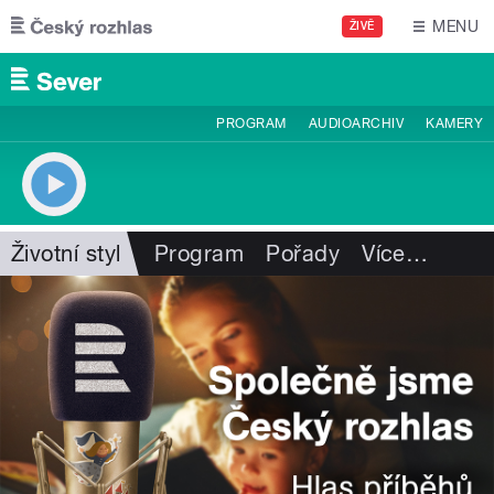
Přejít k hlavnímu obsahu
MENU
ŽIVĚ
PROGRAM
AUDIOARCHIV
KAMERY
Životní styl
Program
Pořady
Více
…