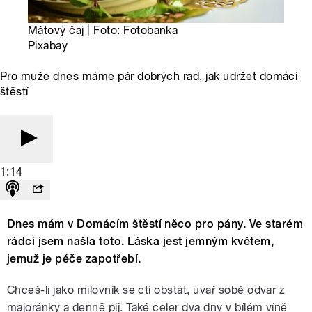
Mátový čaj | Foto: Fotobanka
Pixabay
Pro muže dnes máme pár dobrých rad, jak udržet domácí
štěstí
1:14
Dnes mám v Domácím štěstí něco pro pány. Ve starém
rádci jsem našla toto. Láska jest jemným květem,
jemuž je péče zapotřebí.
Chceš-li jako milovník se ctí obstát, uvař sobě odvar z
majoránky a denně pij. Také celer dva dny v bílém víně