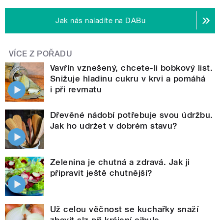
Jak nás naladíte na DABu
VÍCE Z POŘADU
Vavřín vznešený, chcete-li bobkový list.
Snižuje hladinu cukru v krvi a pomáhá
i při revmatu
Dřevěné nádobí potřebuje svou údržbu.
Jak ho udržet v dobrém stavu?
Zelenina je chutná a zdravá. Jak ji
připravit ještě chutnější?
Už celou věčnost se kuchařky snaží
zbavit slz při krájení cibule