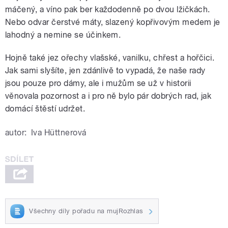
máčený, a víno pak ber každodenně po dvou lžičkách.
Nebo odvar čerstvé máty, slazený kopřivovým medem je
lahodný a nemine se účinkem.
Hojně také jez ořechy vlašské, vanilku, chřest a hořčici.
Jak sami slyšíte, jen zdánlivě to vypadá, že naše rady
jsou pouze pro dámy, ale i mužům se už v historii
věnovala pozornost a i pro ně bylo pár dobrých rad, jak
domácí štěstí udržet.
autor:
Iva Hüttnerová
Všechny díly pořadu na mujRozhlas