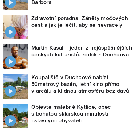
Barbora
Zdravotní poradna: Záněty močových
cest a jak je léčit, aby se nevracely
Martin Kasal – jeden z nejúspěšnějších
českých kulturistů, rodák z Duchcova
Koupaliště v Duchcově nabízí
50metrový bazén, letní kino přímo
v areálu a klidnou atmosféru bez davů
Objevte malebné Kytlice, obec
s bohatou sklářskou minulostí
i slavnými obyvateli