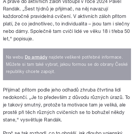
A právě do aktivních záloh vstoupil v roce 2024 Pavel
Randák.
„Šest týdnů je přijímač, na něj navazují
každoročně pravidelná cvičení. V aktivních záloh přitom
platí, že co jednotlivec, to individualita – jsou tam i slečny
nebo dámy. Společně tam cvičí lidé ve věku 18 i třeba 50
let,“ popisuje.
Na webu
Do armády
najdete veškeré potřebné informace.
Můžete si tam také vybrat, jakou formou se do obrany České
republiky chcete zapojit.
Přijímač přitom podle jeho odhadů zhruba čtvrtina lidí
nedokončí. „Je to především z důvodu různých úrazů. To
je takový smutný, protože ta motivace tam je veliká, ale
prostě při těch různých cvičeních se to bohužel někdy
stane,“ vysvětluje Randák.
Proč se tak rozhodl, co to obnáší, jak dlouho vojenský