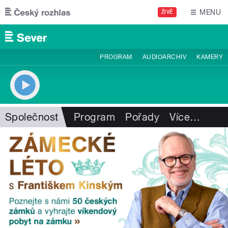
Přejít k hlavnímu obsahu
MENU
ŽIVĚ
PROGRAM
AUDIOARCHIV
KAMERY
Společnost
Program
Pořady
Více
…