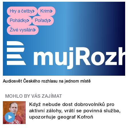
Hry a četby
Krimi
Pohádky
Pořady
Živé vysílání
Audiosvět Českého rozhlasu na jednom místě
MOHLO BY VÁS ZAJÍMAT
Když nebude dost dobrovolníků pro
aktivní zálohy, vrátí se povinná služba,
upozorňuje geograf Kofroň