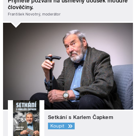
Přijměte pozvání na úsměvný doušek moudré
člověčiny.
František Novotný, moderátor
Setkání s Karlem Čapkem
Koupit