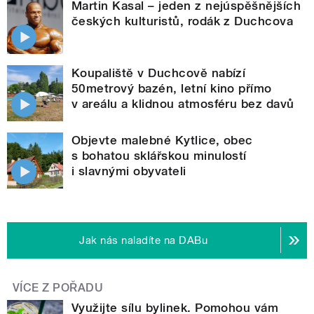
Martin Kasal – jeden z nejúspěšnějších
českých kulturistů, rodák z Duchcova
Koupaliště v Duchcově nabízí
50metrový bazén, letní kino přímo
v areálu a klidnou atmosféru bez davů
Objevte malebné Kytlice, obec
s bohatou sklářskou minulostí
i slavnými obyvateli
Jak nás naladíte na DABu
VÍCE Z POŘADU
Využijte sílu bylinek. Pomohou vám