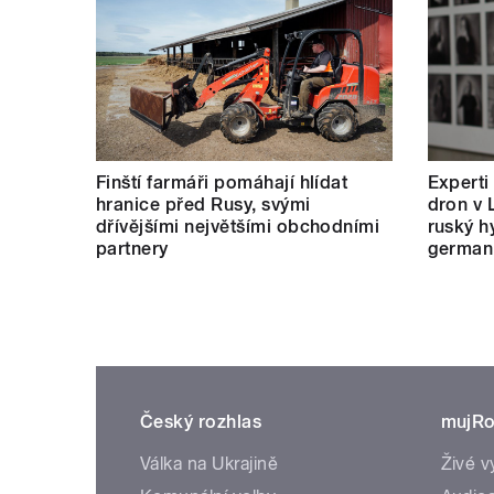
Finští farmáři pomáhají hlídat
Experti
hranice před Rusy, svými
dron v 
dřívějšími největšími obchodními
ruský hy
partnery
german
Český rozhlas
mujRo
Válka na Ukrajině
Živé v