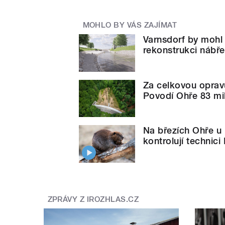
MOHLO BY VÁS ZAJÍMAT
Varnsdorf by mohl 
rekonstrukci nábř
Za celkovou opravu
Povodí Ohře 83 mi
Na březích Ohře u L
kontrolují technic
ZPRÁVY Z IROZHLAS.CZ