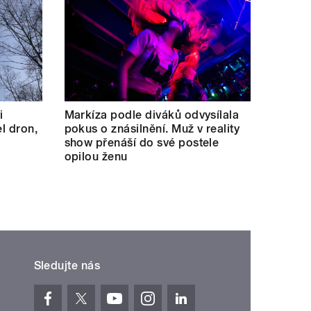
i
Markíza podle diváků odvysílala
el dron,
pokus o znásilnění. Muž v reality
show přenáší do své postele
opilou ženu
Sledujte nás