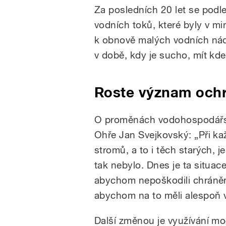
Za posledních 20 let se podle 
vodních toků, které byly v mi
k obnově malých vodních nádr
v době, kdy je sucho, mít kde
Roste význam ochr
O proměnách vodohospodářství
Ohře Jan Svejkovský: „Při ka
stromů, a to i těch starých, j
tak nebylo. Dnes je ta situac
abychom nepoškodili chráněné
abychom na to měli alespoň 
Další změnou je využívání mod