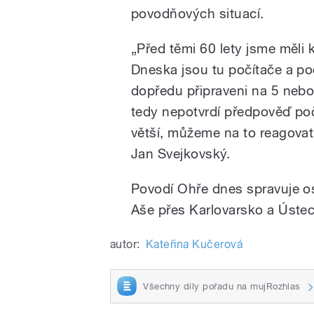
povodňových situací.
„Před těmi 60 lety jsme měli k
Dneska jsou tu počítače a p
dopředu připraveni na 5 nebo
tedy nepotvrdí předpověď po
větší, můžeme na to reagovat
Jan Svejkovský.
Povodí Ohře dnes spravuje o
Aše přes Karlovarsko a Úste
autor:
Kateřina Kučerová
Všechny díly pořadu na mujRozhlas