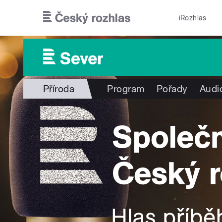
Přejít k hlavnímu obsahu
iRozhlas
Příroda
Program
Pořady
Audi