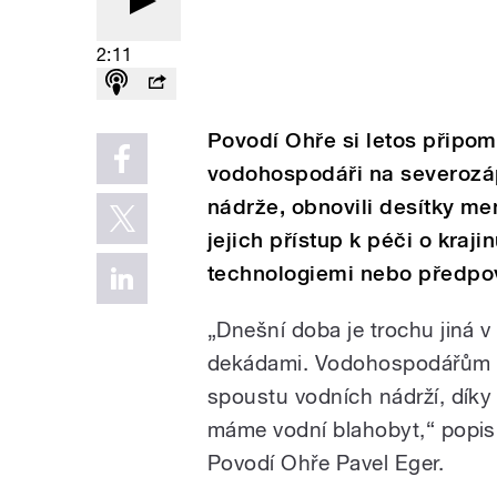
2:11
Povodí Ohře si letos připom
vodohospodáři na severozá
nádrže, obnovili desítky me
jejich přístup k péči o kraji
technologiemi nebo předpo
„Dnešní doba je trochu jiná v
dekádami. Vodohospodářům s
spoustu vodních nádrží, díky
máme vodní blahobyt,“ popis
Povodí Ohře Pavel Eger.