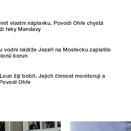
mít vlastní náplavku, Povodí Ohře chystá
eží řeky Mandavy
 vodní nádrže Jezeří na Mostecku zaplatilo
lionů korun
oun žijí bobři. Jejich činnost monitorují a
i Povodí Ohře