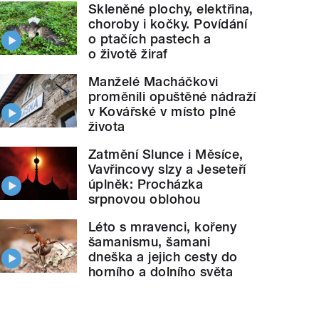
Skleněné plochy, elektřina,
choroby i kočky. Povídání
o ptačích pastech a
o životě žiraf
Manželé Macháčkovi
proměnili opuštěné nádraží
v Kovářské v místo plné
života
Zatmění Slunce i Měsíce,
Vavřincovy slzy a Jeseteří
úplněk: Procházka
srpnovou oblohou
Léto s mravenci, kořeny
šamanismu, šamani
dneška a jejich cesty do
horního a dolního světa