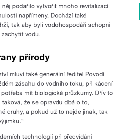
něj podařilo vytvořit mnoho revitalizací
nulosti napřímeny. Dochází také
ží, tak aby byli vodohospodáři schopni
 zachytit vodu.
any přírody
 mluví také generální ředitel Povodí
ždém zásahu do vodního toku, při kácení
e potřeba mít biologické průzkumy. Dřív to
e taková, že se opravdu dbá o to,
 druhy, a pokud už to nejde jinak, tak
výjimku.“
erních technologií při předvídání