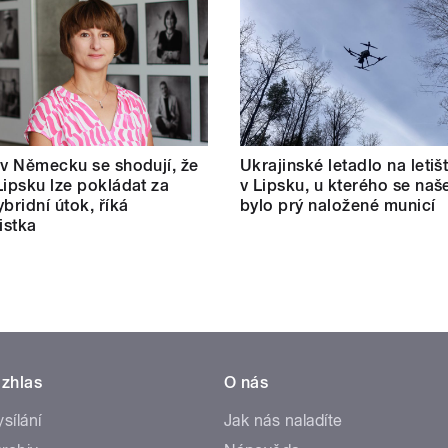
 v Německu se shodují, že
Ukrajinské letadlo na letišt
Lipsku lze pokládat za
v Lipsku, u kterého se naš
bridní útok, říká
bylo prý naložené municí
istka
zhlas
O nás
ysílání
Jak nás naladíte