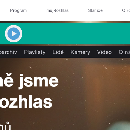
Program
mujRozhlas
Stanice
O r
oarchiv
Playlisty
Lidé
Kamery
Video
O n