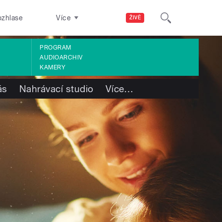
ozhlase
Více
ŽIVĚ
PROGRAM
AUDIOARCHIV
KAMERY
ás
Nahrávací studio
Více
…