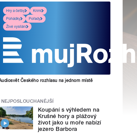
Hry a četby
Krimi
Pohádky
Pořady
Živé vysílání
Audiosvět Českého rozhlasu na jednom místě
NEJPOSLOUCHANĚJŠÍ
Koupání s výhledem na
Krušné hory a plážový
život jako u moře nabízí
jezero Barbora