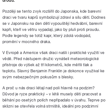
úrodu.
Později se tento zvyk rozšířil do Japonska, kde barevní
draci ve tvaru kaprů symbolizují zdraví a sílu dětí. Dodnes
se v Japonsku na den dětí vypouštějí hedvábní, barevní
kapři, kteří ve větru vypadají, jako by pluli proti proudu.
Podle legendy se totiž kapr, který zdolá vodopád,
promění v mocného draka.
V Evropě a Americe však draci našli i praktické využití ve
vědě. Před nástupem družic vynášeli meteorologické
přístroje do výšek až tří kilometrů, kde měřili tlak a
teplotu. Slavný Benjamin Franklin je dokonce využíval ke
svým nebezpečným pokusům s blesky.
A proč u nás draci létají nad poli hlavně na podzim?
Důvod je ryze praktický – v létě musely děti pracovat a
běhání po osetých polích nepřipadalo v úvahu. Teprve po
sklizni se otevřela volná strniště, ideální pro podzimní