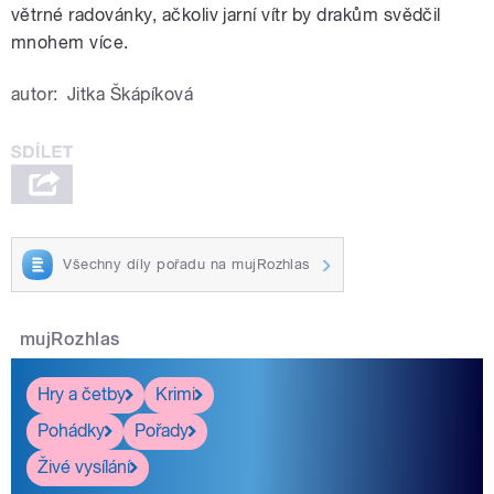
větrné radovánky, ačkoliv jarní vítr by drakům svědčil
mnohem více.
autor:
Jitka Škápíková
Všechny díly pořadu na mujRozhlas
mujRozhlas
Hry a četby
Krimi
Pohádky
Pořady
Živé vysílání