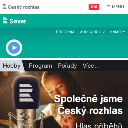
Přejít k hlavnímu obsahu
MENU
ŽIVĚ
PROGRAM
AUDIOARCHIV
KAMERY
Hobby
Program
Pořady
Více
…