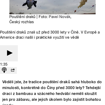
Pouštění draků | Foto:
Pavel Novák
,
Český rozhlas
Pouštění draků znali už před 3000 lety v Číně. V Evropě a
Americe draci našli i praktické využití ve vědě
1:35
Věděli jste, že tradice pouštění draků sahá hluboko do
minulosti, konkrétně do Číny před 3000 lety? Tehdejší
draci z bambusu a vzácného hedvábí neměli sloužit
jen pro zábavu, ale jejich úkolem bylo zajistit bohatou