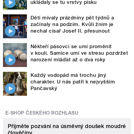
ukládaly se tu vrstvy písku
Děti mívaly prázdniny pět týdnů a
začínaly na podzim. Kvůli žním je
nechal císař Josef II. přesunout
Někteří pásovci se umí proměnit
v kouli. Samice umí ve stresu pozdržet
narození mláďat až o dva roky
Každý vodopád má trochu jiný
charakter. U nás patří k nejvyšším
Pančavský
E-SHOP ČESKÉHO ROZHLASU
Přijměte pozvání na úsměvný doušek moudré
člověčiny.