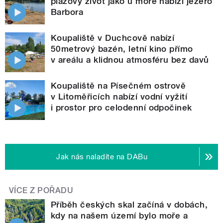
plážový život jako u moře nabízí jezero
Barbora
Koupaliště v Duchcově nabízí
50metrový bazén, letní kino přímo
v areálu a klidnou atmosféru bez davů
Koupaliště na Písečném ostrově
v Litoměřicích nabízí vodní vyžití
i prostor pro celodenní odpočinek
Jak nás naladíte na DABu
VÍCE Z POŘADU
Příběh českých skal začíná v dobách,
kdy na našem území bylo moře a