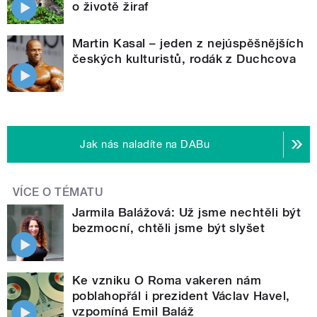
o životě žiraf
Martin Kasal – jeden z nejúspěšnějších
českých kulturistů, rodák z Duchcova
Jak nás naladíte na DABu
VÍCE O TÉMATU
Jarmila Balážová: Už jsme nechtěli být
bezmocní, chtěli jsme být slyšet
Ke vzniku O Roma vakeren nám
poblahopřál i prezident Václav Havel,
vzpomíná Emil Baláž