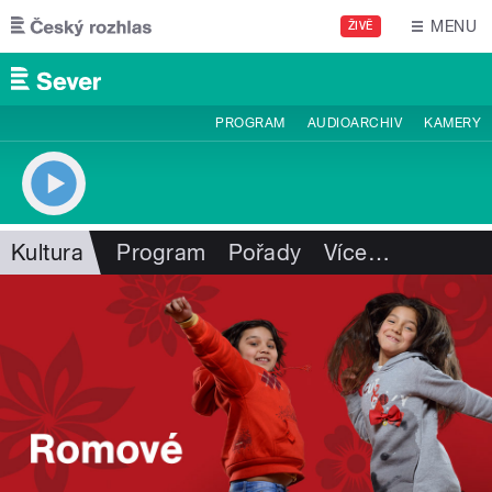
Přejít k hlavnímu obsahu
MENU
ŽIVĚ
PROGRAM
AUDIOARCHIV
KAMERY
Kultura
Program
Pořady
Více
…