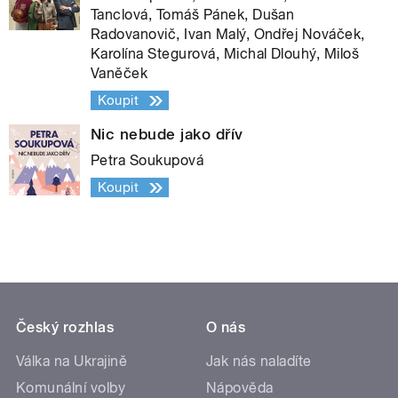
Tanclová, Tomáš Pánek, Dušan
Radovanovič, Ivan Malý, Ondřej Nováček,
Karolína Stegurová, Michal Dlouhý, Miloš
Vaněček
Koupit
Nic nebude jako dřív
Petra Soukupová
Koupit
Český rozhlas
O nás
Válka na Ukrajině
Jak nás naladíte
Komunální volby
Nápověda