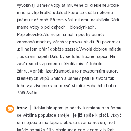
vyvolávají úsměv vtipy ať mluvené či kreslené.Podle
mne je vtip krátká událost která se udála někomu
jinému než mně.Při tom však nikomu neublížila.Rádi
máme vtipy o policajtech , blondýnkách,
Pepíčkovské.Ale nejen smích i pouhý úsměv
znamená mnohdy zásah v pravou chvíli.Při pozdravu
,při našem přání dokáže zázrak.Vyvolá dobrou náladu
, odstraní napětí.Dalo by se toho hodně napsat.Na
závěr snad vzpomenu několik mistrů tohoto
žánru.Menšík, Izer,Krampol.a to nevzpomíám autory
kreslených vtipů.Smích a úsměv patří k životu tak
toho využívejme v co největší míře.Haha hihi hoho
.Váš Sváťa
|
franz
lidská hloupost je někdy k smíchu a to čemu
se většina populace směje , je již spíše k pláči, vždyť
oni nejsou o nic lepší a obrazu svému nevěří, holt
každý nemůže žít v chaloupce pod lesem v bílých