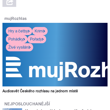
mujRozhlas
Hry a četby
Krimi
Pohádky
Pořady
Živé vysílání
Audiosvět Českého rozhlasu na jednom místě
NEJPOSLOUCHANĚJŠÍ