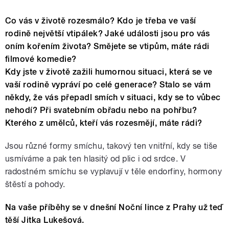
Co vás v životě rozesmálo? Kdo je třeba ve vaší
rodině největší vtipálek? Jaké události jsou pro vás
oním kořením života? Smějete se vtipům, máte rádi
filmové komedie?
Kdy jste v životě zažili humornou situaci, která se ve
vaší rodině vypráví po celé generace? Stalo se vám
někdy, že vás přepadl smích v situaci, kdy se to vůbec
nehodí? Při svatebním obřadu nebo na pohřbu?
Kterého z umělců, kteří vás rozesmějí, máte rádi?
Jsou různé formy smíchu, takový ten vnitřní, kdy se tiše
usmíváme a pak ten hlasitý od plic i od srdce. V
radostném smíchu se vyplavují v těle endorfiny, hormony
štěstí a pohody.
Na vaše příběhy se v dnešní Noční lince z Prahy už teď
těší Jitka Lukešová.