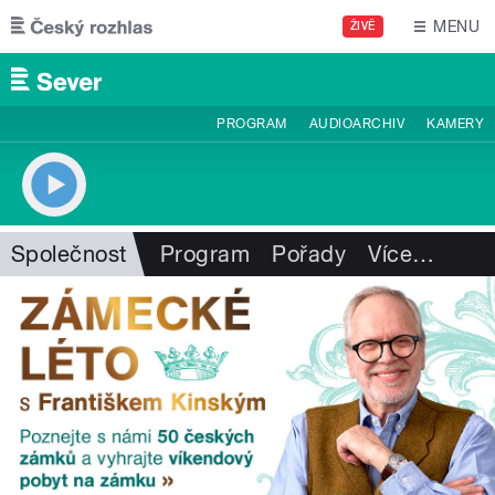
Přejít k hlavnímu obsahu
MENU
ŽIVĚ
PROGRAM
AUDIOARCHIV
KAMERY
Společnost
Program
Pořady
Více
…