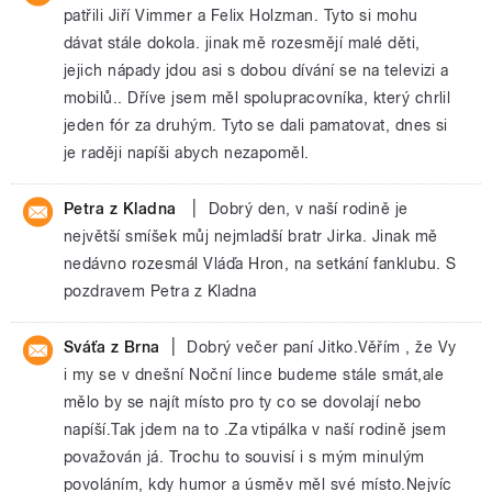
patřili Jiří Vimmer a Felix Holzman. Tyto si mohu
dávat stále dokola. jinak mě rozesmějí malé děti,
jejich nápady jdou asi s dobou dívání se na televizi a
mobilů.. Dříve jsem měl spolupracovníka, který chrlil
jeden fór za druhým. Tyto se dali pamatovat, dnes si
je raději napíši abych nezapoměl.
|
Petra z Kladna
Dobrý den, v naší rodině je
největší smíšek můj nejmladší bratr Jirka. Jinak mě
nedávno rozesmál Vláďa Hron, na setkání fanklubu. S
pozdravem Petra z Kladna
|
Sváťa z Brna
Dobrý večer paní Jitko.Věřím , že Vy
i my se v dnešní Noční lince budeme stále smát,ale
mělo by se najít místo pro ty co se dovolají nebo
napíší.Tak jdem na to .Za vtipálka v naší rodině jsem
považován já. Trochu to souvisí i s mým minulým
povoláním, kdy humor a úsměv měl své místo.Nejvíc