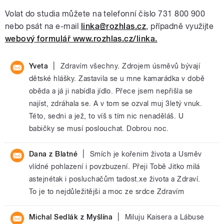
Volat do studia můžete na telefonní číslo 731 800 900
nebo psát na e-mail
linka@rozhlas.cz
, případně využijte
webový formulář www.rozhlas.cz/linka.
|
Yveta
Zdravím všechny. Zdrojem úsměvů bývají
dětské hlášky. Zastavila se u mne kamarádka v době
oběda a já ji nabídla jídlo. Přece jsem nepřišla se
najíst, zdráhala se. A v tom se ozval muj 3letý vnuk.
Této, sedni a jež, to víš s tím nic nenaděláš. U
babičky se musí poslouchat. Dobrou noc.
|
Dana z Blatné
Smích je kořenim života a Usměv
vlídné pohlazení i povzbuzení. Přeji Tobě Jitko milá
astejnétak i posluchačům tadost.xe života a Zdraví.
To je to nejdůležitějši a moc ze srdce Zdravím
|
Michal Sedlák z Myšlína
Miluju Kaisera a Lábuse