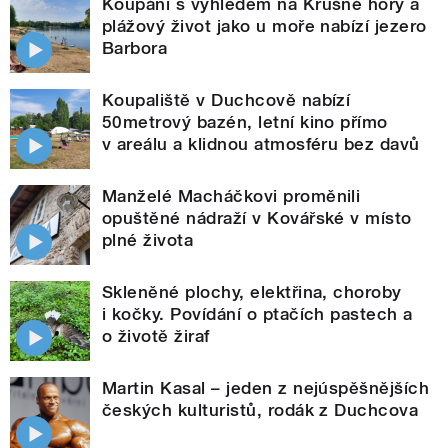
Koupání s výhledem na Krušné hory a
plážový život jako u moře nabízí jezero
Barbora
Koupaliště v Duchcově nabízí
50metrový bazén, letní kino přímo
v areálu a klidnou atmosféru bez davů
Manželé Macháčkovi proměnili
opuštěné nádraží v Kovářské v místo
plné života
Skleněné plochy, elektřina, choroby
i kočky. Povídání o ptačích pastech a
o životě žiraf
Martin Kasal – jeden z nejúspěšnějších
českých kulturistů, rodák z Duchcova