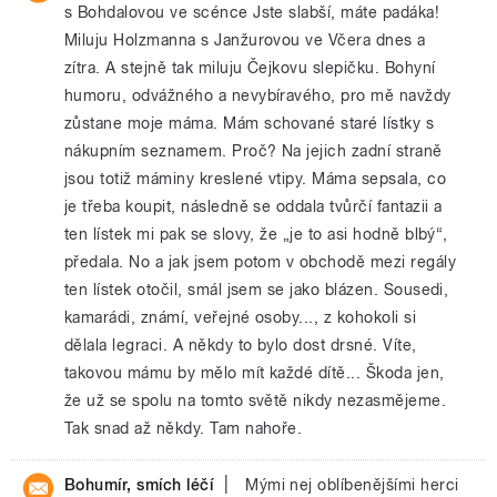
s Bohdalovou ve scénce Jste slabší, máte padáka!
Miluju Holzmanna s Janžurovou ve Včera dnes a
zítra. A stejně tak miluju Čejkovu slepičku. Bohyní
humoru, odvážného a nevybíravého, pro mě navždy
zůstane moje máma. Mám schované staré lístky s
nákupním seznamem. Proč? Na jejich zadní straně
jsou totiž máminy kreslené vtipy. Máma sepsala, co
je třeba koupit, následně se oddala tvůrčí fantazii a
ten lístek mi pak se slovy, že „je to asi hodně blbý“,
předala. No a jak jsem potom v obchodě mezi regály
ten lístek otočil, smál jsem se jako blázen. Sousedi,
kamarádi, známí, veřejné osoby..., z kohokoli si
dělala legraci. A někdy to bylo dost drsné. Víte,
takovou mámu by mělo mít každé dítě... Škoda jen,
že už se spolu na tomto světě nikdy nezasmějeme.
Tak snad až někdy. Tam nahoře.
|
Bohumír, smích léčí
Mými nej oblíbenějšími herci