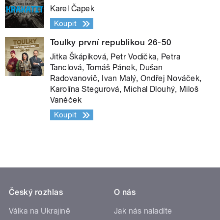
Karel Čapek
Koupit
Toulky první republikou 26-50
Jitka Škápíková, Petr Vodička, Petra
Tanclová, Tomáš Pánek, Dušan
Radovanovič, Ivan Malý, Ondřej Nováček,
Karolína Stegurová, Michal Dlouhý, Miloš
Vaněček
Koupit
Český rozhlas
O nás
Válka na Ukrajině
Jak nás naladíte