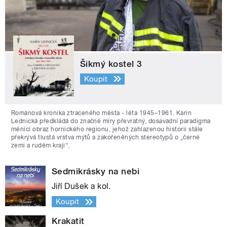
Šikmý kostel 3
Koupit
Románová kronika ztraceného města - léta 1945–1961. Karin
Lednická předkládá do značné míry převratný, dosavadní paradigma
měnící obraz hornického regionu, jehož zahlazenou historii stále
překrývá tlustá vrstva mýtů a zakořeněných stereotypů o „černé
zemi a rudém kraji“.
Sedmikrásky na nebi
Jiří Dušek a kol.
Koupit
Krakatit