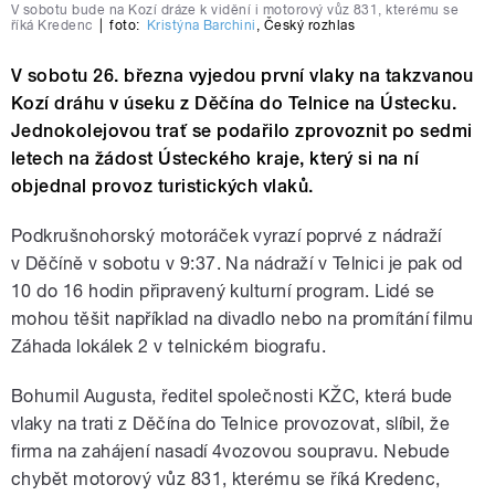
V sobotu bude na Kozí dráze k vidění i motorový vůz 831, kterému se
říká Kredenc
|
foto:
Kristýna Barchini
,
Český rozhlas
V sobotu 26. března vyjedou první vlaky na takzvanou
Kozí dráhu v úseku z Děčína do Telnice na Ústecku.
Jednokolejovou trať se podařilo zprovoznit po sedmi
letech na žádost Ústeckého kraje, který si na ní
objednal provoz turistických vlaků.
Podkrušnohorský motoráček vyrazí poprvé z nádraží
v Děčíně v sobotu v 9:37. Na nádraží v Telnici je pak od
10 do 16 hodin připravený kulturní program. Lidé se
mohou těšit například na divadlo nebo na promítání filmu
Záhada lokálek 2 v telnickém biografu.
Bohumil Augusta, ředitel společnosti KŽC, která bude
vlaky na trati z Děčína do Telnice provozovat, slíbil, že
firma na zahájení nasadí 4vozovou soupravu. Nebude
chybět motorový vůz 831, kterému se říká Kredenc,