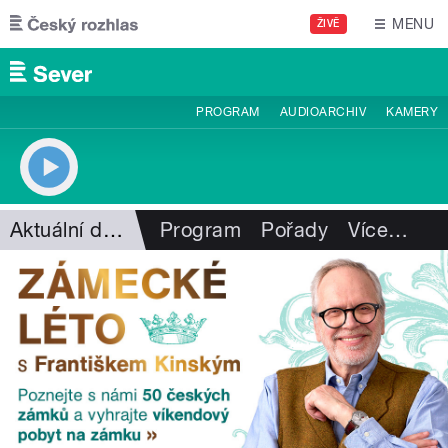
Přejít k hlavnímu obsahu
MENU
ŽIVĚ
PROGRAM
AUDIOARCHIV
KAMERY
Aktuální dění
Program
Pořady
Více
…