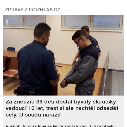
ZPRÁVY Z IROZHLAS.CZ
Za zneužití 39 dětí dostal bývalý skautský
vedoucí 10 let, trest si ale nechtěl odsedět
celý. U soudu narazil
Rusnok: Vyprazdňují se limity zadlužování. Lití poptávky