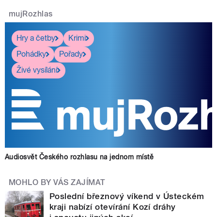
mujRozhlas
Hry a četby
Krimi
Pohádky
Pořady
Živé vysílání
Audiosvět Českého rozhlasu na jednom místě
MOHLO BY VÁS ZAJÍMAT
Poslední březnový víkend v Ústeckém
kraji nabízí otevírání Kozí dráhy