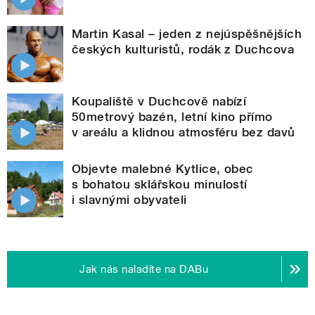
Martin Kasal – jeden z nejúspěšnějších
českých kulturistů, rodák z Duchcova
Koupaliště v Duchcově nabízí
50metrový bazén, letní kino přímo
v areálu a klidnou atmosféru bez davů
Objevte malebné Kytlice, obec
s bohatou sklářskou minulostí
i slavnými obyvateli
Jak nás naladíte na DABu