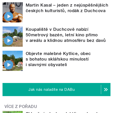
Martin Kasal – jeden z nejúspěšnějších
českých kulturistů, rodák z Duchcova
Koupaliště v Duchcově nabízí
50metrový bazén, letní kino přímo
v areálu a klidnou atmosféru bez davů
Objevte malebné Kytlice, obec
s bohatou sklářskou minulostí
i slavnými obyvateli
Jak nás naladíte na DABu
VÍCE Z POŘADU