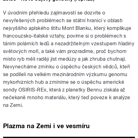
V úvodním přehledu zajímavostí se dozvíte o
nevyřešených problémech se státní hranicí v oblasti
nejvyššího aplského štítu Mont Blanku, který komplikuje
francouzsko-italské vztahy, povíme si o problémech s
táním polárních ledů a nezadržitelným vzestupem hladiny
světových moří, a také vám prozradíme, proč bychom
místo ryb měli raději jíst medúzy a jak zhruba chutnají.
Nevynecháme zmínku o úspěchu českých vědců, kteří
se podíleli na velkém mezinárodním výzkumu genomu
mykorhizních hub a zmíníme se o úspěchu americké
sondy OSIRIS-REx, která z planetky Bennu získala až
nečekaně mnoho materiálu, který teď poveze k analýze
na Zemi.
Plazma na Zemi i ve vesmíru