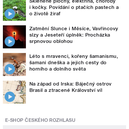
Skleněné plochy, elektřina, choroby
i kočky. Povídání o ptačích pastech a
o životě žiraf
Zatmění Slunce i Měsíce, Vavřincovy
slzy a Jeseteří úplněk: Procházka
srpnovou oblohou
Léto s mravenci, kořeny šamanismu,
šamani dneška a jejich cesty do
horního a dolního světa
Na západ od Irska: Báječný ostrov
Brasil a ztracené Království víl
E-SHOP ČESKÉHO ROZHLASU