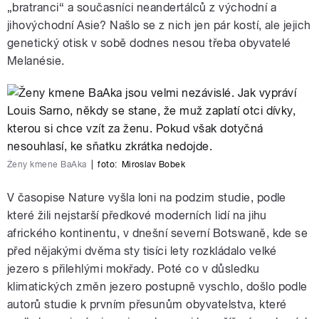
„bratranci“ a současníci neandertálců z východní a
jihovýchodní Asie? Našlo se z nich jen pár kostí, ale jejich
genetický otisk v sobě dodnes nesou třeba obyvatelé
Melanésie.
Ženy kmene BaAka
|
foto:
Miroslav Bobek
V časopise Nature vyšla loni na podzim studie, podle
které žili nejstarší předkové moderních lidí na jihu
afrického kontinentu, v dnešní severní Botswaně, kde se
před nějakými dvěma sty tisíci lety rozkládalo velké
jezero s přilehlými mokřady. Poté co v důsledku
klimatických změn jezero postupně vyschlo, došlo podle
autorů studie k prvním přesunům obyvatelstva, které