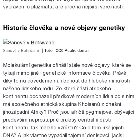
vyprávění o plazmatu, a je určena nejširší veřejnosti.
Historie člověka a nové objevy genetiky
Sanové v Botswaně
|
foto:
CC0 Public domain
Molekulární genetika přináší stále nové objevy, které se
týkají mimo jiné i genetické informace člověka. Právě
díky tomu dovedeme nahlédnout do hluboké minulosti
našeho lidského rodu. Ze které části afrického
kontinentu pocházeli předkové moderních lidí a co s nimi
má společného etnická skupina Khoisanů z dnešní
jihozápadní Afriky? Proč jsou afričtí pygmejové, obývající
především neprostupné pralesy centrální části
kontinentu, tak malého vzrůstu? Co o tom říká jejich
DNA? A jak vlastně vypadali tajemní denisovci, jacísi