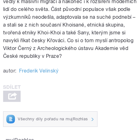
vedly k masivní migraci a nakonec i k rozšíření moderních
lidí do celého světa. Část původní populace však podle
výzkumníků neodešla, adaptovala se na suché podnebí –
a stali se z nich současní Khoisané, etnická skupina,
tvořená etniky Khoi-Khoi a také Sany, kterým jsme si
navykli říkat česky Křováci. Co si o tom myslí antropolog
Viktor Černý z Archeologického ústavu Akademie věd
České republiky v Praze?
autor:
Frederik Velinský
Všechny díly pořadu na mujRozhlas