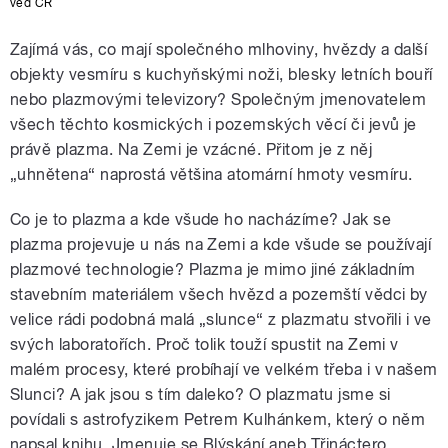
věd ČR
Zajímá vás, co mají společného mlhoviny, hvězdy a další
objekty vesmíru s kuchyňskými noži, blesky letních bouří
nebo plazmovými televizory? Společným jmenovatelem
všech těchto kosmických i pozemských věcí či jevů je
právě plazma. Na Zemi je vzácné. Přitom je z něj
„uhnětena“ naprostá většina atomární hmoty vesmíru.
Co je to plazma a kde všude ho nacházíme? Jak se
plazma projevuje u nás na Zemi a kde všude se používají
plazmové technologie? Plazma je mimo jiné základním
stavebním materiálem všech hvězd a pozemští vědci by
velice rádi podobná malá „slunce“ z plazmatu stvořili i ve
svých laboratořích. Proč tolik touží spustit na Zemi v
malém procesy, které probíhají ve velkém třeba i v našem
Slunci? A jak jsou s tím daleko? O plazmatu jsme si
povídali s astrofyzikem Petrem Kulhánkem, který o něm
napsal knihu. Jmenuje se Blýskání aneb Třináctero