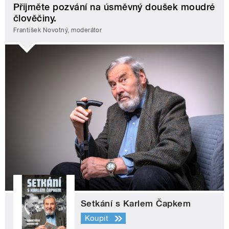
Přijměte pozvání na úsměvný doušek moudré
člověčiny.
František Novotný, moderátor
Setkání s Karlem Čapkem
Koupit