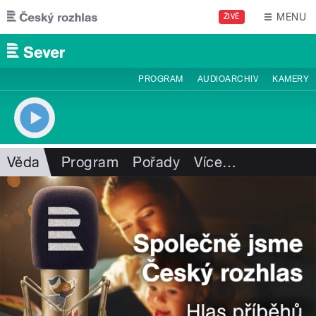
Přejít k hlavnímu obsahu
MENU
ŽIVĚ
PROGRAM
AUDIOARCHIV
KAMERY
Věda
Program
Pořady
Více
…