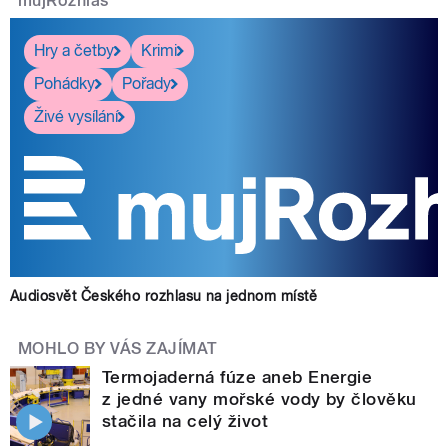
mujRozhlas
Hry a četby
Krimi
Pohádky
Pořady
Živé vysílání
Audiosvět Českého rozhlasu na jednom místě
MOHLO BY VÁS ZAJÍMAT
Termojaderná fúze aneb Energie
z jedné vany mořské vody by člověku
stačila na celý život