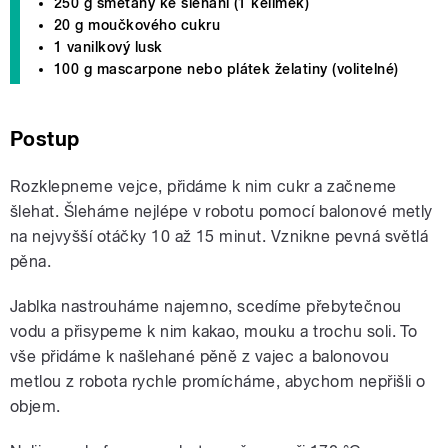
250 g smetany ke šlehání (1 kelímek)
20 g moučkového cukru
1 vanilkový lusk
100 g mascarpone nebo plátek želatiny (volitelné)
Postup
Rozklepneme vejce, přidáme k nim cukr a začneme
šlehat. Šleháme nejlépe v robotu pomocí balonové metly
na nejvyšší otáčky 10 až 15 minut. Vznikne pevná světlá
pěna.
Jablka nastrouháme najemno, scedíme přebytečnou
vodu a přisypeme k nim kakao, mouku a trochu soli. To
vše přidáme k našlehané pěně z vajec a balonovou
metlou z robota rychle promícháme, abychom nepřišli o
objem.