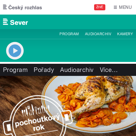
Přejít k hlavnímu obsahu
MENU
ŽIVĚ
PROGRAM
AUDIOARCHIV
KAMERY
Program
Pořady
Audioarchiv
Více
…