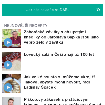
Jak nás naladíte na DABu
NEJNOVĚJŠÍ RECEPTY
Záhorácké závitky s chlupatými
knedlíky od Jaroslava Sapíka jsou jako
vepřo zelo v závitku
Lovecký salám Češi znají už 100 let
Jak velké sousto si můžeme ukrojit?
Takové, abyste mohli hovořit, radí
Ladislav Špaček
Piškotový zákusek s pistáciovým
krémem, rebarborou a sněhovou čepicí