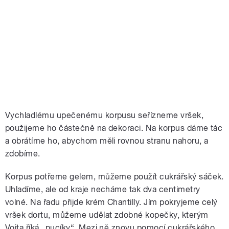
Vychladlému upečenému korpusu seřízneme vršek,
použijeme ho částečně na dekoraci. Na korpus dáme tác
a obrátíme ho, abychom měli rovnou stranu nahoru, a
zdobíme.
Korpus potřeme gelem, můžeme použít cukrářský sáček.
Uhladíme, ale od kraje necháme tak dva centimetry
volné. Na řadu přijde krém Chantilly. Jím pokryjeme celý
vršek dortu, můžeme udělat zdobné kopečky, kterým
Vojta říká „pucíky“. Mezi ně znovu pomocí cukrářského