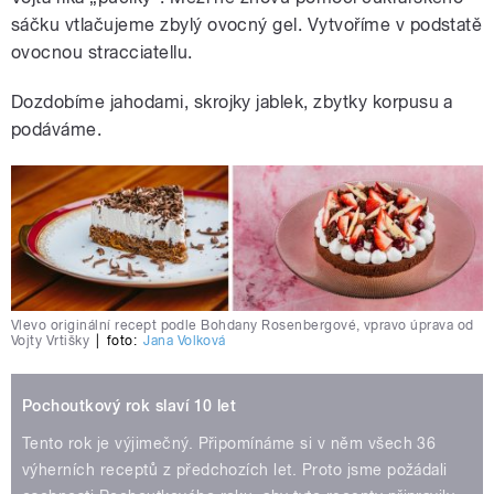
sáčku vtlačujeme zbylý ovocný gel. Vytvoříme v podstatě
ovocnou stracciatellu.
Dozdobíme jahodami, skrojky jablek, zbytky korpusu a
podáváme.
Vlevo originální recept podle Bohdany Rosenbergové, vpravo úprava od
Vojty Vrtišky
|
foto:
Jana Volková
Pochoutkový rok slaví 10 let
Tento rok je výjimečný. Připomínáme si v něm všech 36
výherních receptů z předchozích let. Proto jsme požádali