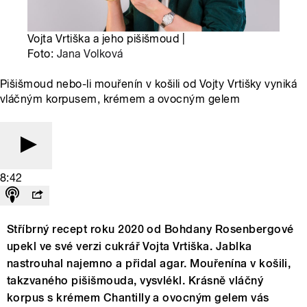
Vojta Vrtiška a jeho pišišmoud |
Foto:
Jana Volková
Pišišmoud nebo-li mouřenín v košili od Vojty Vrtišky vyniká
vláčným korpusem, krémem a ovocným gelem
8:42
Stříbrný recept roku 2020 od Bohdany Rosenbergové
upekl ve své verzi cukrář Vojta Vrtiška. Jablka
nastrouhal najemno a přidal agar. Mouřenína v košili,
takzvaného pišišmouda, vysvlékl. Krásně vláčný
korpus s krémem Chantilly a ovocným gelem vás