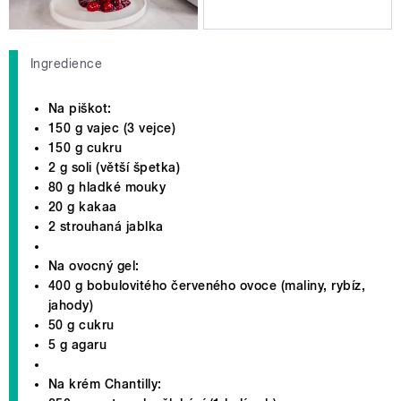
Ingredience
Na piškot:
150 g vajec (3 vejce)
150 g cukru
2 g soli (větší špetka)
80 g hladké mouky
20 g kakaa
2 strouhaná jablka
Na ovocný gel:
400 g bobulovitého červeného ovoce (maliny, rybíz,
jahody)
50 g cukru
5 g agaru
Na krém Chantilly: