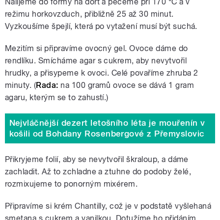
Nalijeme do formy na dort a pečeme při 170 °C a v
režimu horkovzduch, přibližně 25 až 30 minut.
Vyzkoušíme špejlí, která po vytažení musí být suchá.
Mezitím si připravíme ovocný gel. Ovoce dáme do
rendlíku. Smícháme agar s cukrem, aby nevytvořil
hrudky, a přisypeme k ovoci. Celé povaříme zhruba 2
minuty. (
Rada:
na 100 gramů ovoce se dává 1 gram
agaru, kterým se to zahustí.)
Nejvláčnější dezert letošního léta je mouřenín v
košili od Bohdany Rosenbergové z Přemyslovic
Přikryjeme folií, aby se nevytvořil škraloup, a dáme
zachladit. Až to zchladne a ztuhne do podoby želé,
rozmixujeme to ponorným mixérem.
Připravíme si krém Chantilly, což je v podstatě vyšlehaná
smetana s cukrem a vanilkou. Dotužíme ho přidáním