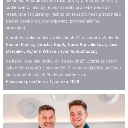
osobnosti Pochoutkového roku, aby tyto recepty připravily
podle svého, jako by je připravovaly pro sebe nebo do
restaurace či cukrárny. Mohou do receptů něco přidat nebo
změnit postup tak, aby odpovídal profesionálnímu
provedení.
V průběhu roku se tak v rolích kuchařů a cukrářů předvedou
Roman Paulus, Jaroslav Sapík, Naďa Konvalinková, Josef
Maršálek, Vojtěch Vrtiška a Ivan Vodochodský
.
Na konci roku pak budou oni i posluchači vybírat ze všech
výherních receptů z posledních 9 let ten nejlepší a udělí mu
titul recept desetiletí Pochoutkového roku.
Hlasování proběhne v říjnu roku 2026
.