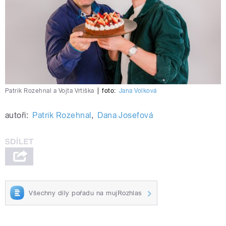
Patrik Rozehnal a Vojta Vrtiška
|
foto:
Jana Volková
autoři:
Patrik Rozehnal
,
Dana Josefová
Všechny díly pořadu na mujRozhlas