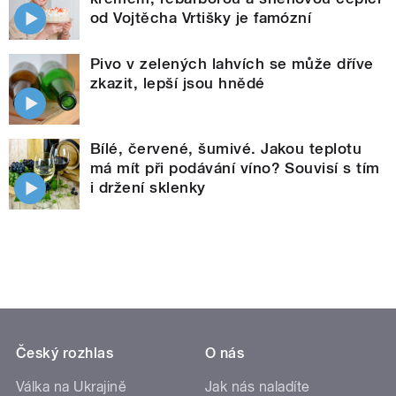
od Vojtěcha Vrtišky je famózní
Pivo v zelených lahvích se může dříve
zkazit, lepší jsou hnědé
Bílé, červené, šumivé. Jakou teplotu
má mít při podávání víno? Souvisí s tím
i držení sklenky
Český rozhlas
O nás
Válka na Ukrajině
Jak nás naladíte