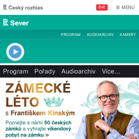
Přejít k hlavnímu obsahu
MENU
ŽIVĚ
PROGRAM
AUDIOARCHIV
KAMERY
Program
Pořady
Audioarchiv
Více
…