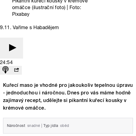
Pikantní kuřecí kousky v krémové
omáčce (ilustrační foto) | Foto:
Pixabay
9.11. Vaříme s Habadějem
24:54
Kuřecí maso je vhodné pro jakoukoliv tepelnou úpravu
- jednoduchou i náročnou. Dnes pro vás máme hodně
zajímavý recept, udělejte si pikantní kuřecí kousky v
krémové omáčce.
Náročnost
snadné
|
Typ jídla
oběd