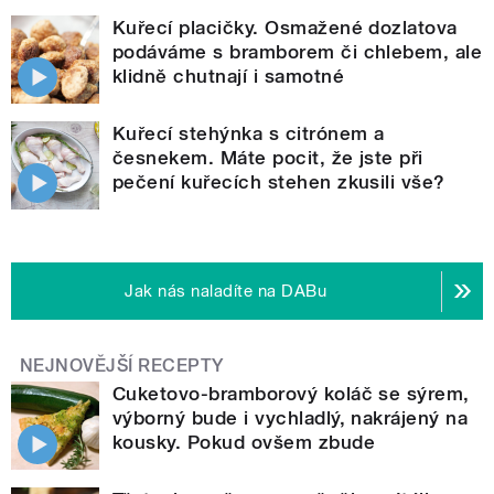
Kuřecí placičky. Osmažené dozlatova
podáváme s bramborem či chlebem, ale
klidně chutnají i samotné
Kuřecí stehýnka s citrónem a
česnekem. Máte pocit, že jste při
pečení kuřecích stehen zkusili vše?
Jak nás naladíte na DABu
NEJNOVĚJŠÍ RECEPTY
Cuketovo-bramborový koláč se sýrem,
výborný bude i vychladlý, nakrájený na
kousky. Pokud ovšem zbude