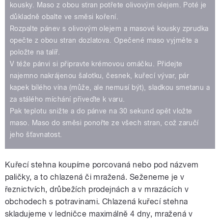
kousky. Maso z obou stran potřete olivovým olejem. Poté je
důkladně obalte ve směsi koření.
Rozpalte pánev s olivovým olejem a masové kousky zprudka
opečte z obou stran dozlatova. Opečené maso vyjměte a
položte na talíř.
V téže pánvi si připravte krémovou omáčku. Přidejte
najemno nakrájenou šalotku, česnek, kuřecí vývar, pár
kapek bílého vína (může, ale nemusí být), sladkou smetanu a
za stálého míchání přiveďte k varu.
Pak teplotu snižte a do pánve na 30 sekund opět vložte
maso. Maso do směsi ponořte ze všech stran, což zaručí
jeho šťavnatost.
Kuřecí stehna koupíme porcovaná nebo pod názvem
paličky, a to chlazená či mražená. Seženeme je v
řeznictvích, drůbežích prodejnách a v mrazácích v
obchodech s potravinami. Chlazená kuřecí stehna
skladujeme v ledničce maximálně 4 dny, mražená v