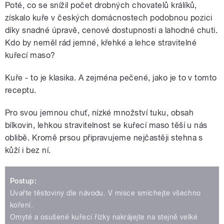
Poté, co se snížil počet drobných chovatelů králíků,
získalo kuře v českých domácnostech podobnou pozici
díky snadné úpravě, cenové dostupnosti a lahodné chuti.
Kdo by neměl rád jemné, křehké a lehce stravitelné
kuřecí maso?
Kuře - to je klasika. A zejména pečené, jako je to v tomto
receptu.
Pro svou jemnou chuť, nízké množství tuku, obsah
bílkovin, lehkou stravitelnost se kuřecí maso těší u nás
oblibě. Kromě prsou připravujeme nejčastěji stehna s
kůží i bez ní.
Postup:
Uvařte těstoviny dle návodu. V misce smíchejte všechno
koření.
Omyté a osušené kuřecí řízky nakrájejte na stejně velké