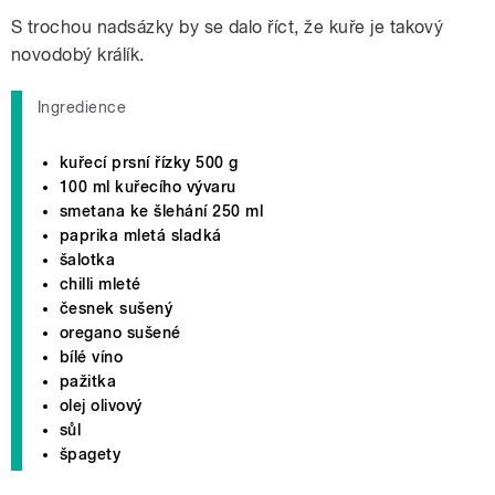
S trochou nadsázky by se dalo říct, že kuře je takový
novodobý králík.
Ingredience
kuřecí prsní řízky 500 g
100 ml kuřecího vývaru
smetana ke šlehání 250 ml
paprika mletá sladká
šalotka
chilli mleté
česnek sušený
oregano sušené
bílé víno
pažitka
olej olivový
sůl
špagety