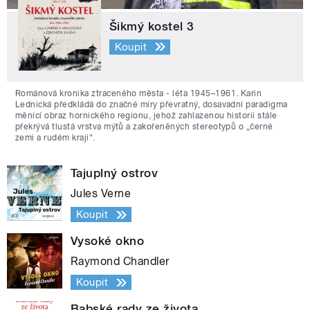
Šikmý kostel 3
Koupit
Románová kronika ztraceného města - léta 1945–1961. Karin
Lednická předkládá do značné míry převratný, dosavadní paradigma
měnící obraz hornického regionu, jehož zahlazenou historii stále
překrývá tlustá vrstva mýtů a zakořeněných stereotypů o „černé
zemi a rudém kraji“.
Tajuplný ostrov
Jules Verne
Koupit
Vysoké okno
Raymond Chandler
Koupit
Babské rady ze života