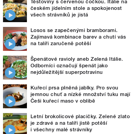
Těstoviny s červenou čočkou. Itálie na
českém jídelním stole a spokojenost
všech strávníků je jistá
Losos se zapečenými bramborami.
Zajímavá kombinace barev a chutí vás
na talíři zaručeně potěší
Špenátové ravioly aneb Zelená Itálie.
Odborníci označují špenát jako
nejdůležitější superpotravinu
Kuřecí prsa plněná jablky. Pro svou
jemnou chuť a nízké množství tuku mají
Češi kuřecí maso v oblibě
Letní brokolicové placičky. Zelené zlato
je zdravé a na talíři jistě potěší
i všechny malé strávníky