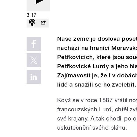
3:17
Naše země je doslova poset
nachází na hranici Moravsko
Petřkovicích, které jsou sou
Petřkovické Lurdy a jeho hi
Zajímavostí je, že i v dobá
lidé a snažili se ho zvelebit.
Když se v roce 1887 vrátil n
francouzských Lurd, chtěl zvě
své krajany. A tak chodil po 
uskutečnění svého plánu.