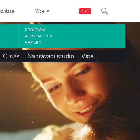
ozhlase
Více
ŽIVĚ
PROGRAM
AUDIOARCHIV
KAMERY
O nás
Nahrávací studio
Více
…