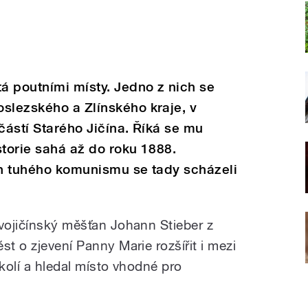
á poutními místy. Jedno z nich se
slezského a Zlínského kraje, v
částí Starého Jičína. Říká se mu
storie sahá až do roku 1888.
ch tuhého komunismu se tady scházeli
ovojičínský měšťan Johann Stieber z
st o zjevení Panny Marie rozšířit i mezi
okolí a hledal místo vhodné pro