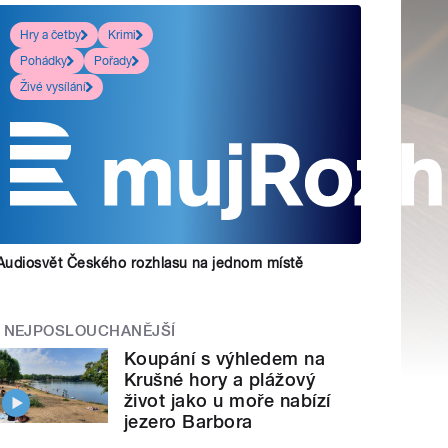
Hry a četby
Krimi
Pohádky
Pořady
Živé vysílání
Audiosvět Českého rozhlasu na jednom místě
NEJPOSLOUCHANĚJŠÍ
Koupání s výhledem na
Krušné hory a plážový
život jako u moře nabízí
jezero Barbora