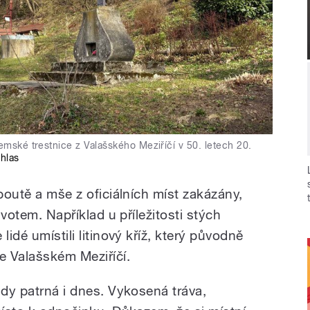
emské trestnice z Valašského Meziříčí v 50. letech 20.
hlas
 poutě a mše z oficiálních míst zakázány,
ivotem. Například u příležitosti stých
lidé umístili litinový kříž, který původně
e Valašském Meziříčí.
ady patrná i dnes. Vykosená tráva,