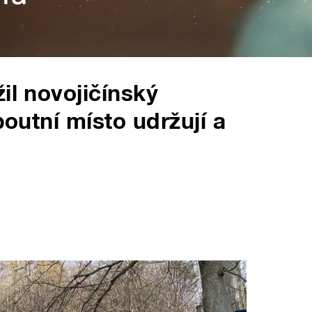
il novojičínský
poutní místo udržují a