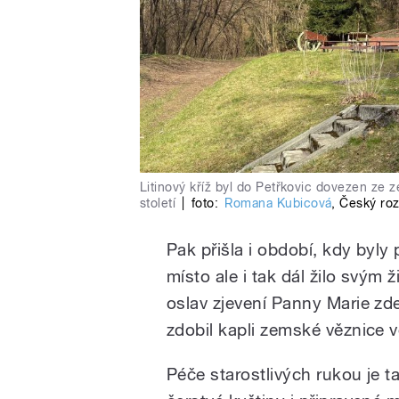
Litinový kříž byl do Petřkovic dovezen ze z
století
|
foto:
Romana Kubicová
,
Český roz
Pak přišla i období, kdy byly
místo ale i tak dál žilo svým ž
oslav zjevení Panny Marie zde 
zdobil kapli zemské věznice v
Péče starostlivých rukou je t