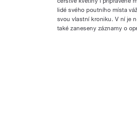
čerstvé květiny i připravené 
lidé svého poutního místa váží
svou vlastní kroniku. V ní je 
také zaneseny záznamy o opra