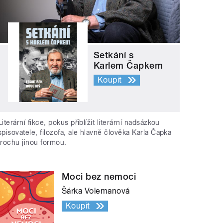
Setkání s
Karlem Čapkem
Koupit
Literární fikce, pokus přiblížit literární nadsázkou
spisovatele, filozofa, ale hlavně člověka Karla Čapka
trochu jinou formou.
Moci bez nemoci
Šárka Volemanová
Koupit