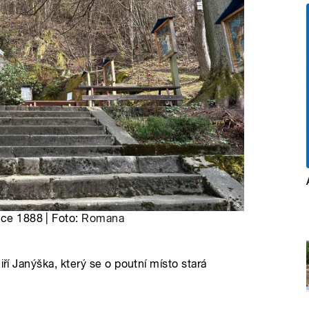
oce 1888 | Foto:
Romana
iří Janýška, který se o poutní místo stará