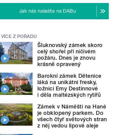
Jak nás naladíte na DABu
VÍCE Z POŘADU
Šluknovský zámek skoro
celý shořel při ničivém
požáru. Dnes je znovu
krásně opravený
Barokní zámek Dětenice
láká na unikátní fresky,
ložnici Emy Destinnové
i děla maltézských rytířů
Zámek v Náměšti na Hané
je obklopený parkem. Do
všech čtyř světových stran
z něj vedou lipové aleje