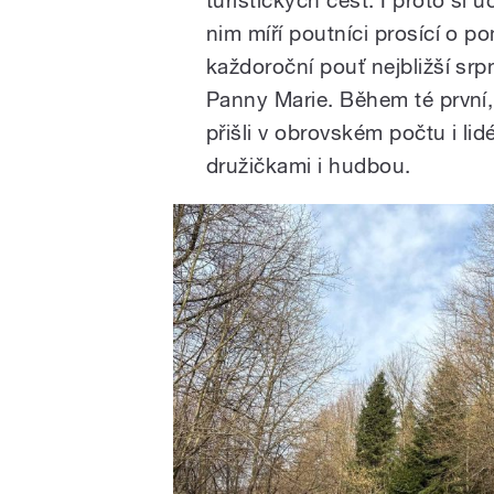
nim míří poutníci prosící o p
každoroční pouť nejbližší sr
Panny Marie. Během té první,
přišli v obrovském počtu i lid
družičkami i hudbou.