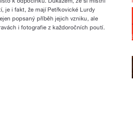
místo k odpočinku. Důkazem, že si místní
, je i fakt, že mají Petřkovické Lurdy
nejen popsaný příběh jejich vzniku, ale
vách i fotografie z každoročních poutí.