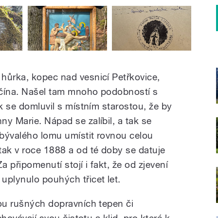
hůrka, kopec nad vesnicí Petřkovice,
Jičína. Našel tam mnoho podobností s
ak se domluvil s místním starostou, že by
y Marie. Nápad se zalíbil, a tak se
 bývalého lomu umístit rovnou celou
tak v roce 1888 a od té doby se datuje
a připomenutí stojí i fakt, že od zjevení
uplynulo pouhých třicet let.
nou rušných dopravních tepen či
chovávají svou čistotu a klid, pro které k