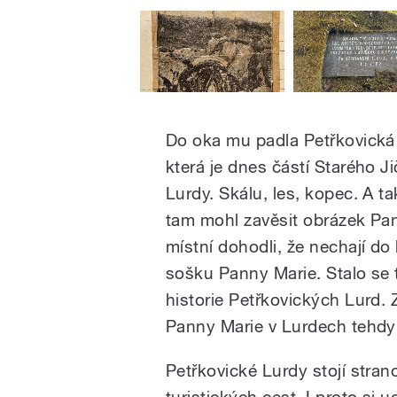
Do oka mu padla Petřkovická 
která je dnes částí Starého 
Lurdy. Skálu, les, kopec. A t
tam mohl zavěsit obrázek Pann
místní dohodli, že nechají do
sošku Panny Marie. Stalo se 
historie Petřkovických Lurd. Z
Panny Marie v Lurdech tehdy 
Petřkovické Lurdy stojí stra
turistických cest. I proto si u