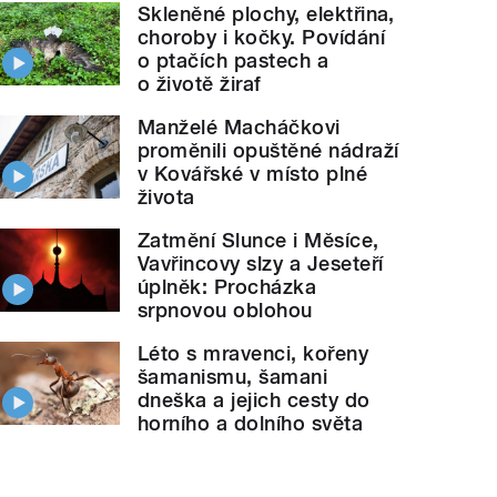
Skleněné plochy, elektřina,
choroby i kočky. Povídání
o ptačích pastech a
o životě žiraf
Manželé Macháčkovi
proměnili opuštěné nádraží
v Kovářské v místo plné
života
Zatmění Slunce i Měsíce,
Vavřincovy slzy a Jeseteří
úplněk: Procházka
srpnovou oblohou
Léto s mravenci, kořeny
šamanismu, šamani
dneška a jejich cesty do
horního a dolního světa