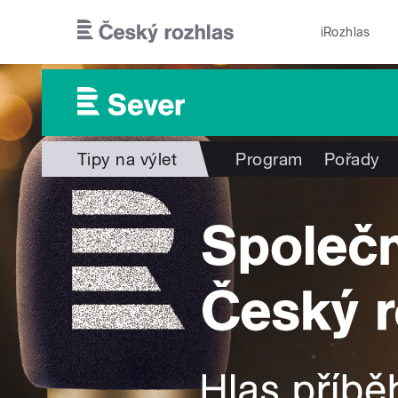
Přejít k hlavnímu obsahu
iRozhlas
Tipy na výlet
Program
Pořady