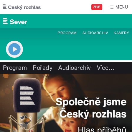
Přejít k hlavnímu obsahu
MENU
ŽIVĚ
PROGRAM
AUDIOARCHIV
KAMERY
Program
Pořady
Audioarchiv
Více
…