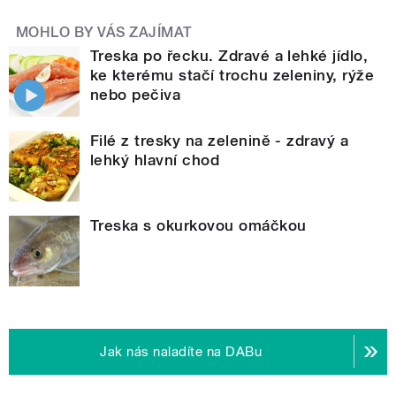
MOHLO BY VÁS ZAJÍMAT
Treska po řecku. Zdravé a lehké jídlo,
ke kterému stačí trochu zeleniny, rýže
nebo pečiva
Filé z tresky na zelenině - zdravý a
lehký hlavní chod
Treska s okurkovou omáčkou
Jak nás naladíte na DABu