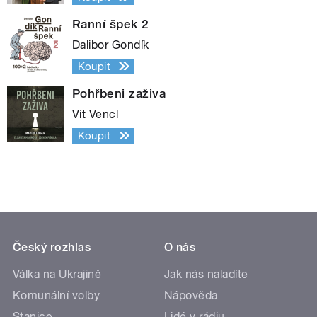
Ranní špek 2
Dalibor Gondík
Koupit
Pohřbeni zaživa
Vít Vencl
Koupit
Český rozhlas
O nás
Válka na Ukrajině
Jak nás naladíte
Komunální volby
Nápověda
Stanice
Lidé v rádiu