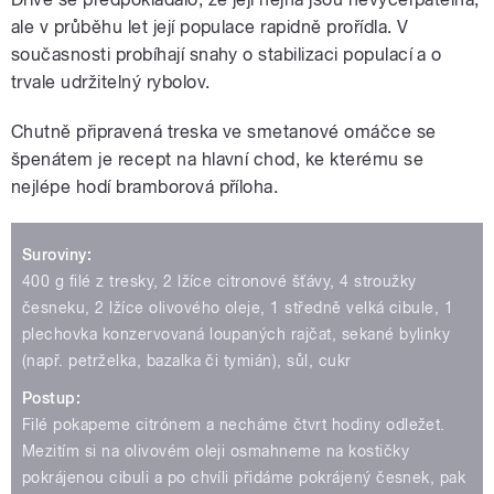
ale v průběhu let její populace rapidně prořídla. V
současnosti probíhají snahy o stabilizaci populací a o
trvale udržitelný rybolov.
Chutně připravená treska ve smetanové omáčce se
špenátem je recept na hlavní chod, ke kterému se
nejlépe hodí bramborová příloha.
Suroviny:
400 g filé z tresky, 2 lžíce citronové šťávy, 4 stroužky
česneku, 2 lžíce olivového oleje, 1 středně velká cibule, 1
plechovka konzervovaná loupaných rajčat, sekané bylinky
(např. petrželka, bazalka či tymián), sůl, cukr
Postup:
Filé pokapeme citrónem a necháme čtvrt hodiny odležet.
Mezitím si na olivovém oleji osmahneme na kostičky
pokrájenou cibuli a po chvíli přidáme pokrájený česnek, pak