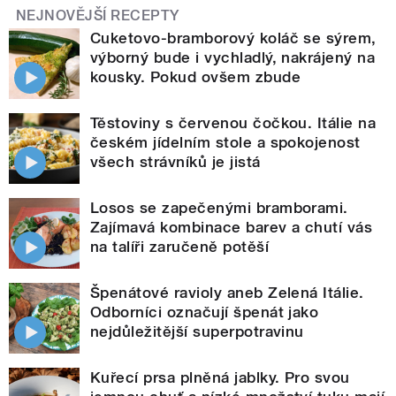
NEJNOVĚJŠÍ RECEPTY
Cuketovo-bramborový koláč se sýrem,
výborný bude i vychladlý, nakrájený na
kousky. Pokud ovšem zbude
Těstoviny s červenou čočkou. Itálie na
českém jídelním stole a spokojenost
všech strávníků je jistá
Losos se zapečenými bramborami.
Zajímavá kombinace barev a chutí vás
na talíři zaručeně potěší
Špenátové ravioly aneb Zelená Itálie.
Odborníci označují špenát jako
nejdůležitější superpotravinu
Kuřecí prsa plněná jablky. Pro svou