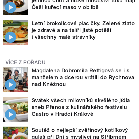
jemnou chuť a nízké množství tuku mají
Češi kuřecí maso v oblibě
Letní brokolicové placičky. Zelené zlato
je zdravé a na talíři jistě potěší
i všechny malé strávníky
VÍCE Z POŘADU
Magdalena Dobromila Rettigová se i s
manželem a dcerou vrátili do Rychnova
nad Kněžnou
Svátek všech milovníků skvělého jídla
aneb Přenos z kulinářského festivalu
Gastro v Hradci Králové
Soutěž o nejlepší zvěřinový kotlíkový
guláš při Dni s myslivci na Stříbrném