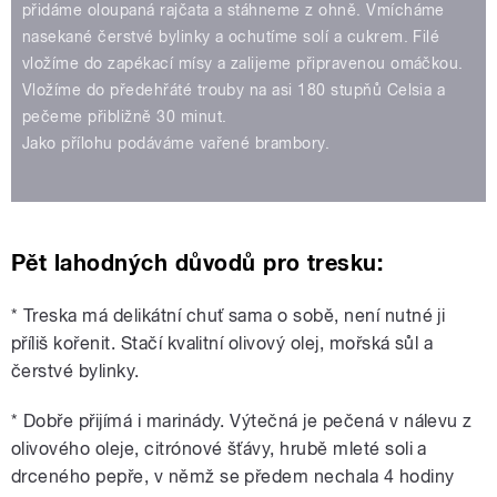
přidáme oloupaná rajčata a stáhneme z ohně. Vmícháme
nasekané čerstvé bylinky a ochutíme solí a cukrem. Filé
vložíme do zapékací mísy a zalijeme připravenou omáčkou.
Vložíme do předehřáté trouby na asi 180 stupňů Celsia a
pečeme přibližně 30 minut.
Jako přílohu podáváme vařené brambory.
Pět lahodných důvodů pro tresku:
* Treska má delikátní chuť sama o sobě, není nutné ji
příliš kořenit. Stačí kvalitní olivový olej, mořská sůl a
čerstvé bylinky.
* Dobře přijímá i marinády. Výtečná je pečená v nálevu z
olivového oleje, citrónové šťávy, hrubě mleté soli a
drceného pepře, v němž se předem nechala 4 hodiny