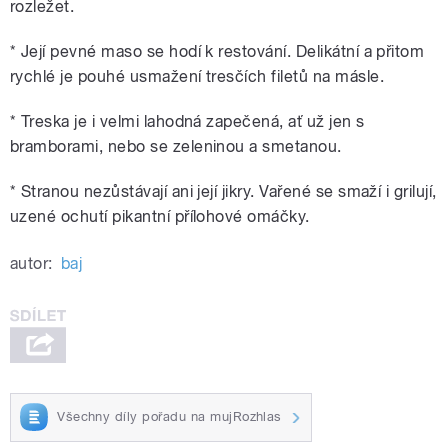
rozležet.
* Její pevné maso se hodí k restování. Delikátní a přitom
rychlé je pouhé usmažení tresčích filetů na másle.
* Treska je i velmi lahodná zapečená, ať už jen s
bramborami, nebo se zeleninou a smetanou.
* Stranou nezůstávají ani její jikry. Vařené se smaží i grilují,
uzené ochutí pikantní přílohové omáčky.
autor:
baj
Všechny díly pořadu na mujRozhlas