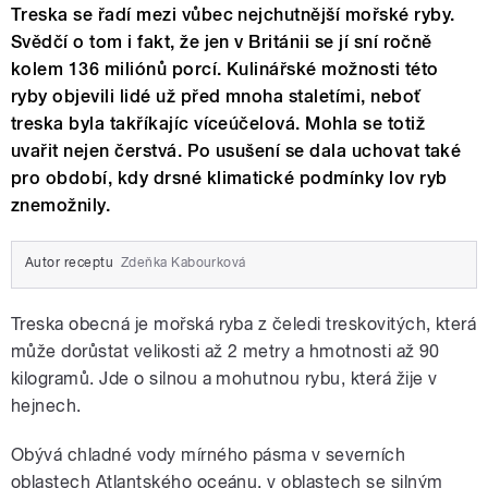
Treska se řadí mezi vůbec nejchutnější mořské ryby.
Svědčí o tom i fakt, že jen v Británii se jí sní ročně
kolem 136 miliónů porcí. Kulinářské možnosti této
ryby objevili lidé už před mnoha staletími, neboť
treska byla takříkajíc víceúčelová. Mohla se totiž
uvařit nejen čerstvá. Po usušení se dala uchovat také
pro období, kdy drsné klimatické podmínky lov ryb
znemožnily.
Autor receptu
Zdeňka Kabourková
Treska obecná je mořská ryba z čeledi treskovitých, která
může dorůstat velikosti až 2 metry a hmotnosti až 90
kilogramů. Jde o silnou a mohutnou rybu, která žije v
hejnech.
Obývá chladné vody mírného pásma v severních
oblastech Atlantského oceánu, v oblastech se silným