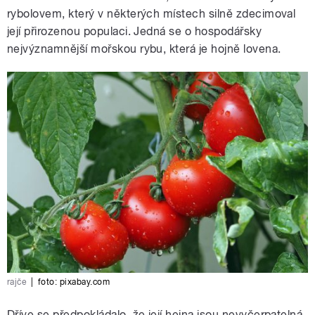
rybolovem, který v některých místech silně zdecimoval
její přirozenou populaci. Jedná se o hospodářsky
nejvýznamnější mořskou rybu, která je hojně lovena.
rajče
|
foto:
pixabay.com
Dříve se předpokládalo, že její hejna jsou nevyčerpatelná,