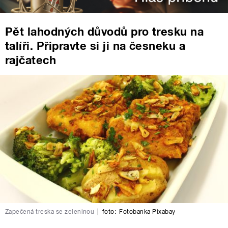
Pět lahodných důvodů pro tresku na
talíři. Připravte si ji na česneku a
rajčatech
Zapečená treska se zeleninou
|
foto:
Fotobanka Pixabay