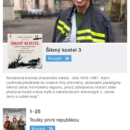
Šikmý kostel 3
Koupit
Románová kronika ztraceného města - léta 1945–1961. Karin
Lednická předkládá do značné míry převratný, dosavadní paradigma
měnící obraz hornického regionu, jehož zahlazenou historii stále
překrývá tlustá vrstva mýtů a zakořeněných stereotypů o „černé
zemi a rudém kraji“.
1-25
Toulky první republikou
Koupit