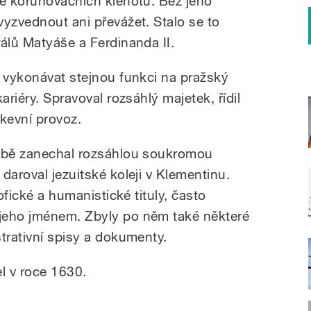
vě korunovačních klenotů. Bez jeho
vyzvednout ani převážet. Stalo se to
álů Matyáše a Ferdinanda II.
s vykonávat stejnou funkci na pražský
ariéry. Spravoval rozsáhlý majetek, řídil
rkevní provoz.
sobě zanechal rozsáhlou soukromou
daroval jezuitské koleji v Klementinu.
sofické a humanistické tituly, často
jeho jménem. Zbyly po něm také některé
trativní spisy a dokumenty.
l v roce 1630.