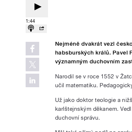
1:44
Nejméně dvakrát vezl česko
habsburských králů. Pavel P
významným duchovním zastáv
Narodil se v roce 1552 v Žatci
učil matematiku. Pedagogicky
Už jako doktor teologie a niž
karlštejnským děkanem. Vedl 
duchovní správu.