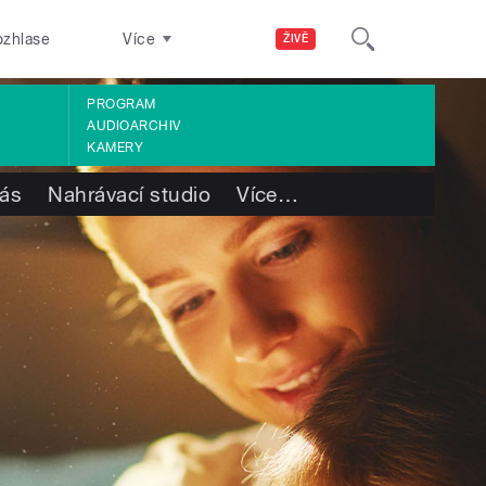
ozhlase
Více
ŽIVĚ
PROGRAM
AUDIOARCHIV
KAMERY
ás
Nahrávací studio
Více
…