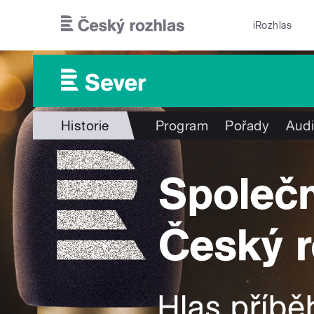
Přejít k hlavnímu obsahu
iRozhlas
Historie
Program
Pořady
Audi