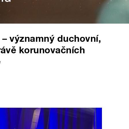
a – významný duchovní,
právě korunovačních
e