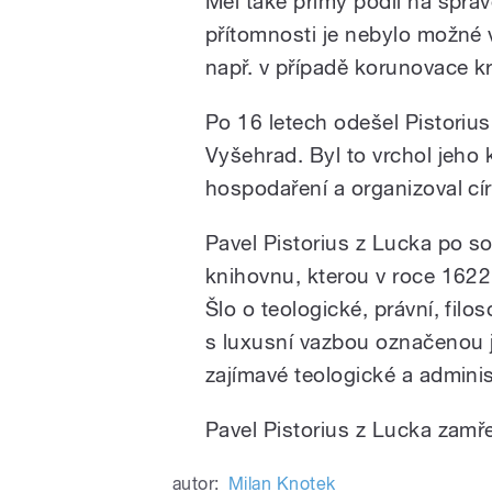
Měl také přímý podíl na sprá
přítomnosti je nebylo možné 
např. v případě korunovace kr
Po 16 letech odešel Pistoriu
Vyšehrad. Byl to vrchol jeho k
hospodaření a organizoval cí
Pavel Pistorius z Lucka po 
knihovnu, kterou v roce 1622 
Šlo o teologické, právní, filo
s luxusní vazbou označenou 
zajímavé teologické a adminis
Pavel Pistorius z Lucka zamře
autor:
Milan Knotek