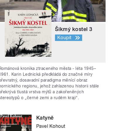
Šikmý kostel 3
Koupit
Románová kronika ztraceného města - léta 1945–
1961. Karin Lednická předkládá do značné míry
převratný, dosavadní paradigma měnící obraz
hornického regionu, jehož zahlazenou historii stále
překrývá tlustá vrstva mýtů a zakořeněných
stereotypů o „černé zemi a rudém kraji“.
Katyně
Pavel Kohout