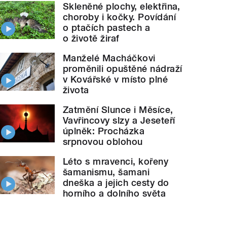
Skleněné plochy, elektřina,
choroby i kočky. Povídání
o ptačích pastech a
o životě žiraf
Manželé Macháčkovi
proměnili opuštěné nádraží
v Kovářské v místo plné
života
Zatmění Slunce i Měsíce,
Vavřincovy slzy a Jeseteří
úplněk: Procházka
srpnovou oblohou
Léto s mravenci, kořeny
šamanismu, šamani
dneška a jejich cesty do
horního a dolního světa