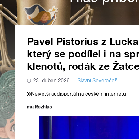
Pavel Pistorius z Luck
který se podílel i na s
klenotů, rodák ze Žatc
23. duben 2026
Slavní Severočeši
Největší audioportál na českém internetu