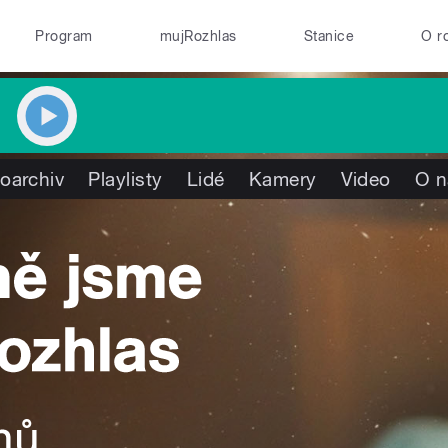
Program
mujRozhlas
Stanice
O r
oarchiv
Playlisty
Lidé
Kamery
Video
O n