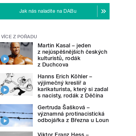
Jak nás naladíte na DABu
VÍCE Z POŘADU
Martin Kasal – jeden
z nejúspěšnějších českých
kulturistů, rodák
z Duchcova
Hanns Erich Köhler –
výjimečný kreslíř a
karikaturista, který si zadal
s nacisty, rodák z Děčína
Gertruda Šašková –
významná protinacistická
odbojářka z Března u Loun
Viktor Franz Hess –