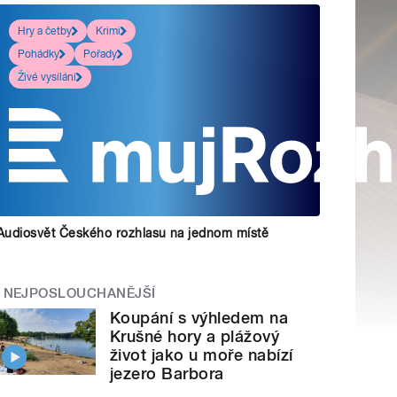
Hry a četby
Krimi
Pohádky
Pořady
Živé vysílání
Audiosvět Českého rozhlasu na jednom místě
NEJPOSLOUCHANĚJŠÍ
Koupání s výhledem na
Krušné hory a plážový
život jako u moře nabízí
jezero Barbora