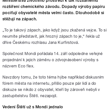
Ministerstva životního prostředí k tak rozsáhlému
rozšíření chemického závodu. Dopady výroby papíru
pociťují obyvatelé města velmi často. Dlouhodobě si
stěžují na zápach.
„To je takový zápach, jako když jsou zkažená vejce. To si
neumíte představit, jak hrozný zápach to je,“ řekla už
dříve Českému rozhlasu Jana Kurfirstová.
Společnost Mondi pořádala 14. září odpoledne veřejné
projednání k jejich záměru o zdvojnásobení výroby s
názvem Eco flex.
Navzdory tomu, že toto téma hýbe například diskusním
fórem města na internetu, přišlo pouze pár lidí a do
diskuze se nikdo z obyvatel, kteří by zároveň nebyli v
zastupitelstvu Štětí. nezapojil.
Vedení Štětí už s Mondi jednalo