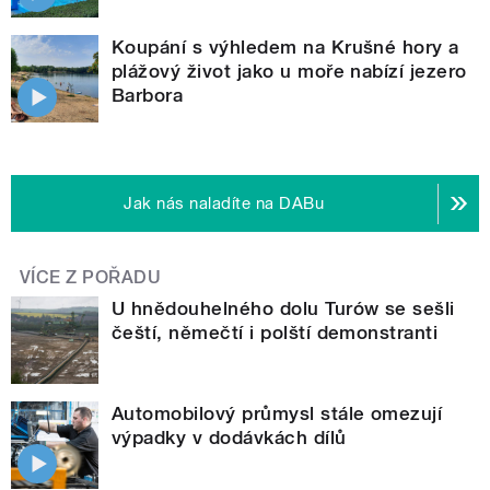
Koupání s výhledem na Krušné hory a
plážový život jako u moře nabízí jezero
Barbora
Jak nás naladíte na DABu
VÍCE Z POŘADU
U hnědouhelného dolu Turów se sešli
čeští, němečtí i polští demonstranti
Automobilový průmysl stále omezují
výpadky v dodávkách dílů