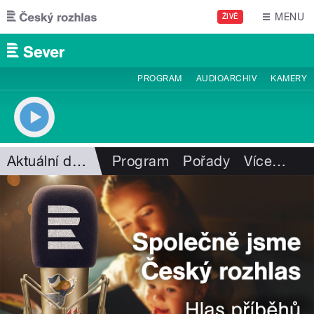
Přejít k hlavnímu obsahu
MENU
ŽIVĚ
PROGRAM
AUDIOARCHIV
KAMERY
Aktuální dění
Program
Pořady
Více
…