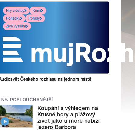
Hry a četby
Krimi
Pohádky
Pořady
Živé vysílání
Audiosvět Českého rozhlasu na jednom místě
NEJPOSLOUCHANĚJŠÍ
Koupání s výhledem na
Krušné hory a plážový
život jako u moře nabízí
jezero Barbora