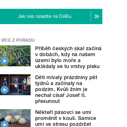
Jak nás naladíte na DABu
VÍCE Z POŘADU
Příběh českých skal začíná
v dobách, kdy na našem
území bylo moře a
ukládaly se tu vrstvy písku
Děti mívaly prázdniny pět
týdnů a začínaly na
podzim. Kvůli žním je
nechal císař Josef II.
přesunout
Někteří pásovci se umí
proměnit v kouli. Samice
umí ve stresu pozdržet