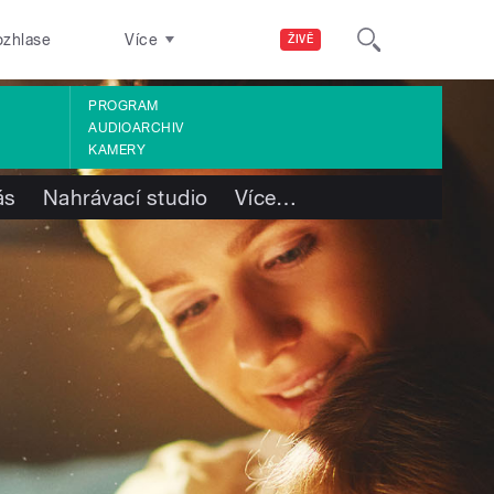
ozhlase
Více
ŽIVĚ
PROGRAM
AUDIOARCHIV
KAMERY
ás
Nahrávací studio
Více
…