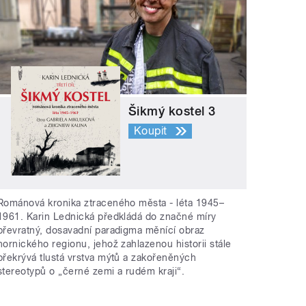
Šikmý kostel 3
Koupit
Románová kronika ztraceného města - léta 1945–
1961. Karin Lednická předkládá do značné míry
převratný, dosavadní paradigma měnící obraz
hornického regionu, jehož zahlazenou historii stále
překrývá tlustá vrstva mýtů a zakořeněných
stereotypů o „černé zemi a rudém kraji“.