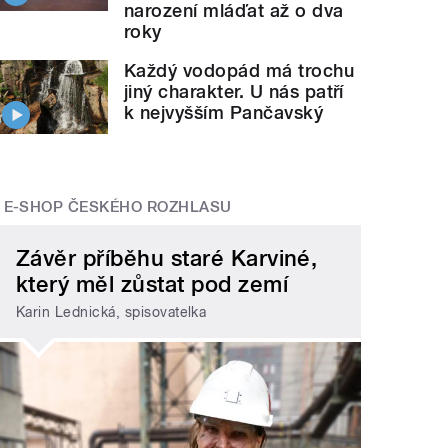
narození mláďat až o dva
roky
Každý vodopád má trochu
jiný charakter. U nás patří
k nejvyšším Pančavský
E-SHOP ČESKÉHO ROZHLASU
Závěr příběhu staré Karviné,
který měl zůstat pod zemí
Karin Lednická, spisovatelka