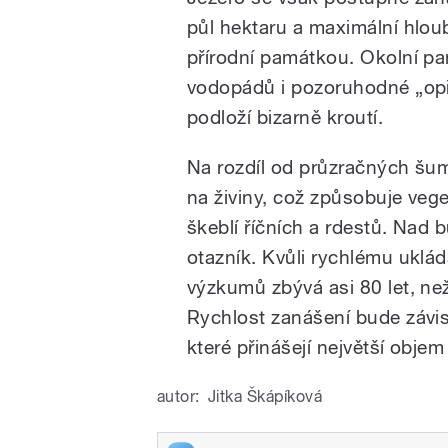
půl hektaru a maximální hlou
přírodní památkou. Okolní p
vodopádů i pozoruhodné „opil
podloží bizarně kroutí.
Na rozdíl od průzračných šum
na živiny, což způsobuje vege
škeblí říčních a rdestů. Nad
otazník. Kvůli rychlému uklá
výzkumů zbývá asi 80 let, než
Rychlost zanášení bude závi
které přinášejí největší obje
autor:
Jitka Škápíková