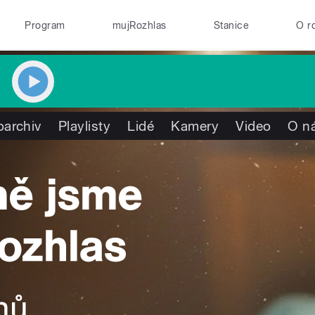
Program
mujRozhlas
Stanice
O r
oarchiv
Playlisty
Lidé
Kamery
Video
O n