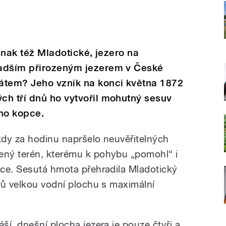
jinak též Mladotické, jezero na
ladším přirozeným jezerem v České
átem? Jeho vznik na konci května 1872
ch tří dnů ho vytvořil mohutný sesuv
ho kopce.
 kdy za hodinu napršelo neuvěřitelných
ný terén, kterému k pohybu „pomohl“ i
ce. Sesutá hmota přehradila Mladotický
rů velkou vodní plochu s maximální
í, dnešní plocha jezera je pouze čtyři a