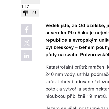
1:47
Věděli jste, že Odlezelské, 
severním Plzeňsku je nejm
republice a evropským unik
byl bleskový – během pouhý
půdy na svahu Potvorovské
Katastrofální průtrž mračen,
240 mm vody, utrhla podmáče
zářez tehdy budované železni
potok a vytvořila sedm hekta
hloubkou přibližně 19 metrů.
Jezero se však postupně zanáš