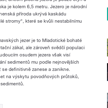
bka je kolem 6,5 metru. Jezero je národní
anenská příroda ukrývá kaskádu
é stromy“, které se kvůli nestabilnímu
avských jezer je to Mladotické bohaté
tační zákal, ale zároveň svědčí populaci
 budoucím osudem jezera však visí
dání sedimentů mu podle nejnovějších
 se definitivně zanese a zanikne.
set na výskytu povodňových průtoků,
m sedimentů.