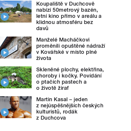
Koupaliště v Duchcově
nabízí 50metrový bazén,
letní kino přímo v areálu a
klidnou atmosféru bez
davů
Manželé Macháčkovi
proměnili opuštěné nádraží
v Kovářské v místo plné
života
Skleněné plochy, elektřina,
choroby i kočky. Povídání
o ptačích pastech a
o životě žiraf
Martin Kasal – jeden
z nejúspěšnějších českých
kulturistů, rodák
z Duchcova