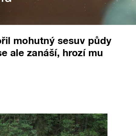
ořil mohutný sesuv půdy
e ale zanáší, hrozí mu