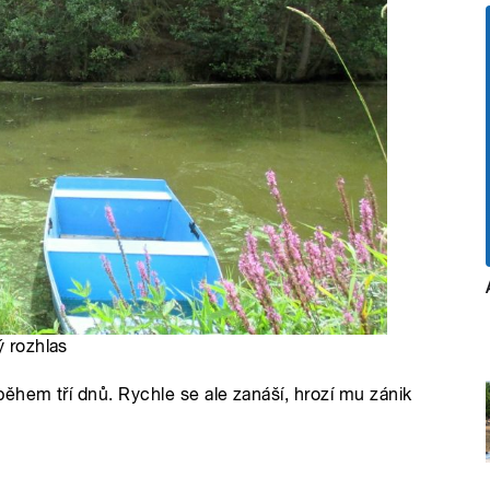
ý rozhlas
ěhem tří dnů. Rychle se ale zanáší, hrozí mu zánik