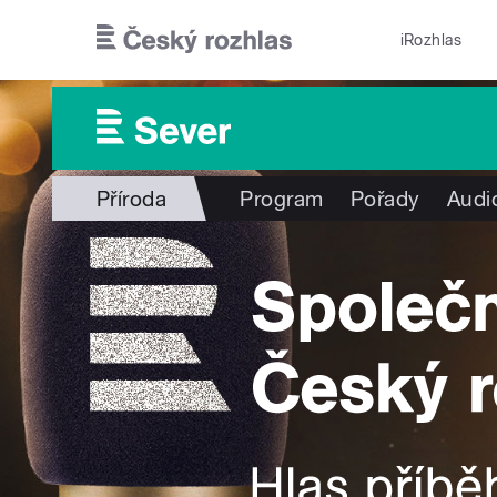
Přejít k hlavnímu obsahu
iRozhlas
Příroda
Program
Pořady
Audi