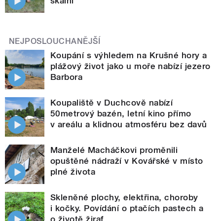
skalní
NEJPOSLOUCHANĚJŠÍ
Koupání s výhledem na Krušné hory a
plážový život jako u moře nabízí jezero
Barbora
Koupaliště v Duchcově nabízí
50metrový bazén, letní kino přímo
v areálu a klidnou atmosféru bez davů
Manželé Macháčkovi proměnili
opuštěné nádraží v Kovářské v místo
plné života
Skleněné plochy, elektřina, choroby
i kočky. Povídání o ptačích pastech a
o životě žiraf