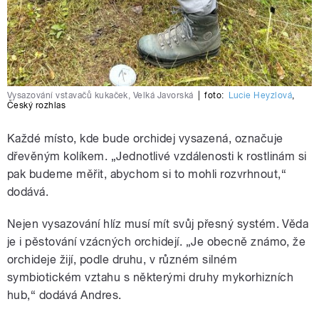
Vysazování vstavačů kukaček, Velká Javorská
|
foto:
Lucie Heyzlová
,
Český rozhlas
Každé místo, kde bude orchidej vysazená, označuje
dřevěným kolíkem. „Jednotlivé vzdálenosti k rostlinám si
pak budeme měřit, abychom si to mohli rozvrhnout,“
dodává.
Nejen vysazování hlíz musí mít svůj přesný systém. Věda
je i pěstování vzácných orchidejí. „Je obecně známo, že
orchideje žijí, podle druhu, v různém silném
symbiotickém vztahu s některými druhy mykorhizních
hub,“ dodává Andres.