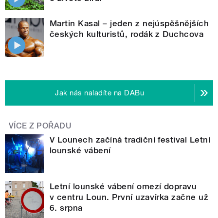
Martin Kasal – jeden z nejúspěšnějších
českých kulturistů, rodák z Duchcova
Jak nás naladíte na DABu
VÍCE Z POŘADU
V Lounech začíná tradiční festival Letní
lounské vábení
Letní lounské vábení omezí dopravu
v centru Loun. První uzavírka začne už
6. srpna