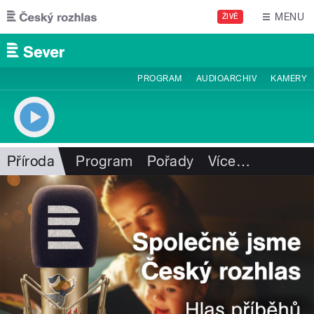
Přejít k hlavnímu obsahu
MENU
ŽIVĚ
PROGRAM
AUDIOARCHIV
KAMERY
Příroda
Program
Pořady
Více
…