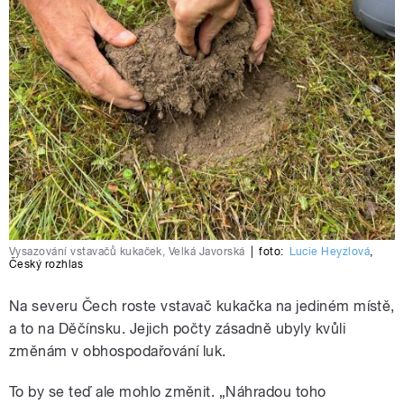
Vysazování vstavačů kukaček, Velká Javorská
|
foto:
Lucie Heyzlová
,
Český rozhlas
Na severu Čech roste vstavač kukačka na jediném místě,
a to na Děčínsku. Jejich počty zásadně ubyly kvůli
změnám v obhospodařování luk.
To by se teď ale mohlo změnit. „Náhradou toho