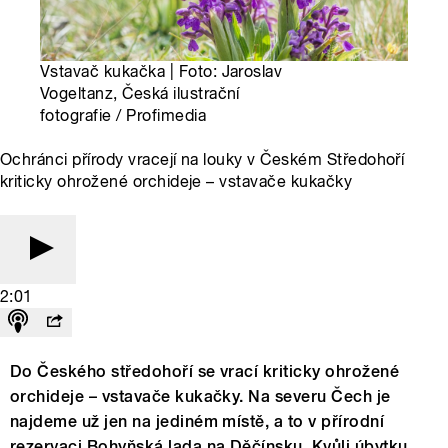
Vstavač kukačka | Foto: Jaroslav
Vogeltanz, Česká ilustrační
fotografie / Profimedia
Ochránci přírody vracejí na louky v Českém Středohoří
kriticky ohrožené orchideje – vstavače kukačky
2:01
Do Českého středohoří se vrací kriticky ohrožené
orchideje – vstavače kukačky. Na severu Čech je
najdeme už jen na jediném místě, a to v přírodní
rezervaci Bohyňská lada na Děčínsku. Kvůli úbytku