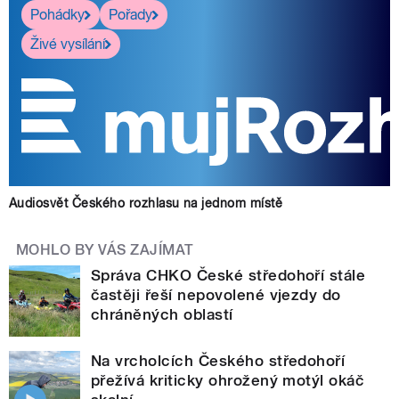
Pohádky
Pořady
Živé vysílání
Audiosvět Českého rozhlasu na jednom místě
MOHLO BY VÁS ZAJÍMAT
Správa CHKO České středohoří stále
častěji řeší nepovolené vjezdy do
chráněných oblastí
Na vrcholcích Českého středohoří
přežívá kriticky ohrožený motýl okáč