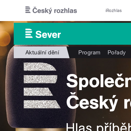
Přejít k hlavnímu obsahu
iRozhlas
Aktuální dění
Program
Pořady