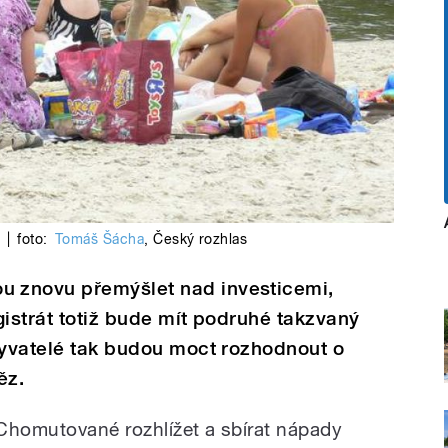
|
foto:
Tomáš Šácha
,
Český rozhlas
 znovu přemýšlet nad investicemi,
agistrát totiž bude mít podruhé takzvaný
byvatelé tak budou moct rozhodnout o
ěz.
homutované rozhlížet a sbírat nápady