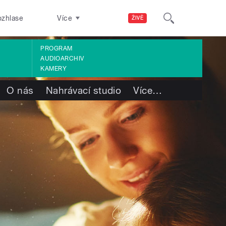
ozhlase
Více
ŽIVĚ
PROGRAM
AUDIOARCHIV
KAMERY
O nás
Nahrávací studio
Více
…