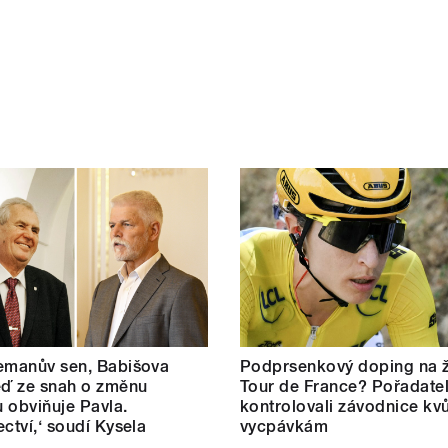
emanův sen, Babišova
Podprsenkový doping na 
eď ze snah o změnu
Tour de France? Pořadate
 obviňuje Pavla.
kontrolovali závodnice kvů
ectví,‘ soudí Kysela
vycpávkám