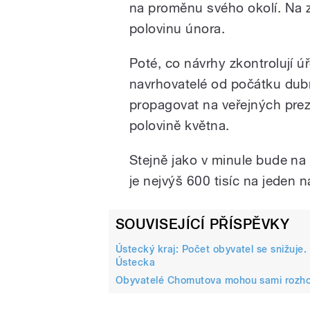
na proměnu svého okolí. Na 
polovinu února.
Poté, co návrhy zkontrolují ú
navrhovatelé od počátku dub
propagovat na veřejných prez
polovině května.
Stejně jako v minule bude na 
je nejvýš 600 tisíc na jeden n
SOUVISEJÍCÍ PŘÍSPĚVKY
Ústecký kraj: Počet obyvatel se snižuje
Ústecka
Obyvatelé Chomutova mohou sami rozhod