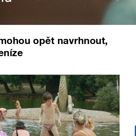
mohou opět navrhnout,
eníze