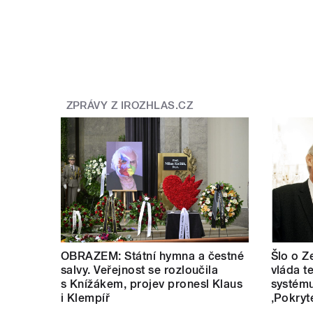
ZPRÁVY Z IROZHLAS.CZ
OBRAZEM: Státní hymna a čestné
Šlo o Z
salvy. Veřejnost se rozloučila
vláda t
s Knížákem, projev pronesl Klaus
systému
i Klempíř
‚Pokryt