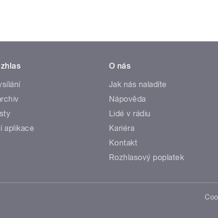
zhlas
O nás
ysílání
Jak nás naladíte
rchiv
Nápověda
sty
Lidé v rádiu
í aplikace
Kariéra
Kontakt
Rozhlasový poplatek
Coo