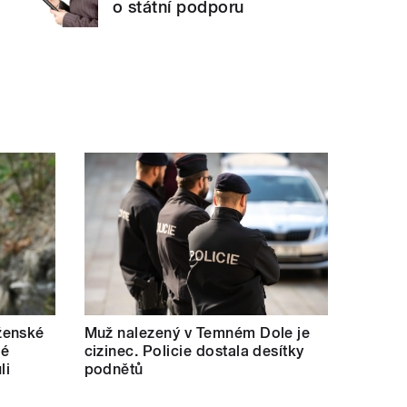
o státní podporu
ženské
Muž nalezený v Temném Dole je
lé
cizinec. Policie dostala desítky
li
podnětů