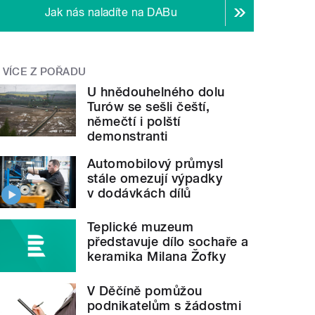
Jak nás naladíte na DABu
VÍCE Z POŘADU
U hnědouhelného dolu
Turów se sešli čeští,
němečtí i polští
demonstranti
Automobilový průmysl
stále omezují výpadky
v dodávkách dílů
Teplické muzeum
představuje dílo sochaře a
keramika Milana Žofky
V Děčíně pomůžou
podnikatelům s žádostmi