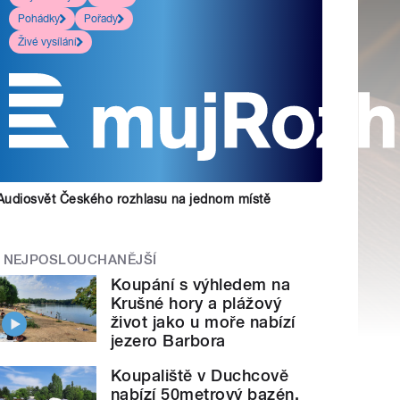
Pohádky
Pořady
Živé vysílání
Audiosvět Českého rozhlasu na jednom místě
NEJPOSLOUCHANĚJŠÍ
Koupání s výhledem na
Krušné hory a plážový
život jako u moře nabízí
jezero Barbora
Koupaliště v Duchcově
nabízí 50metrový bazén,