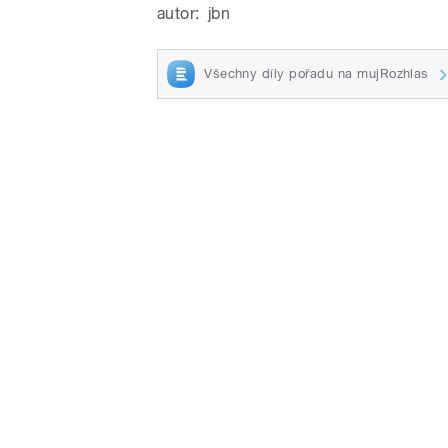
autor:
jbn
Všechny díly pořadu na mujRozhlas