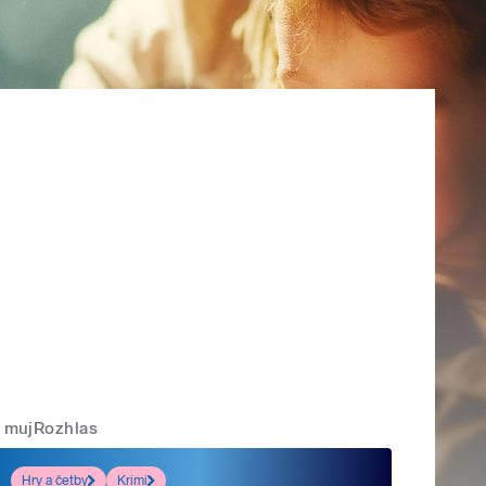
mujRozhlas
Hry a četby
Krimi