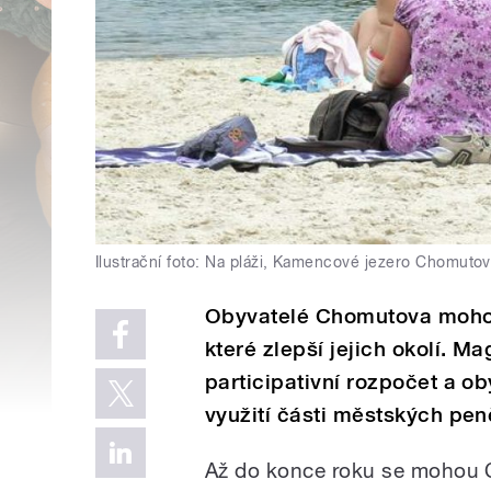
Ilustrační foto: Na pláži, Kamencové jezero Chomutov
Obyvatelé Chomutova mohou
které zlepší jejich okolí. M
participativní rozpočet a o
využití části městských pen
Až do konce roku se mohou C