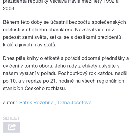
prezidenta republiky Václava Havla mezi lety 1992 a
2003.
Během této doby se účastnil bezpočtu společenských
událostí vrcholného charakteru. Navštívil více než
padesát zemí světa, setkal se s desítkami prezidentů,
králů a jiných hlav států.
Dnes píše knihy o etiketě a pořádá odborné přednášky a
cvičení v tomto oboru. Jeho rady z etikety uslyšíte v
našem vysílání v pořadu Pochoutkový rok každou neděli
po 10. a v repríze po 21. hodině na všech regionálních
stanicích Českého rozhlasu.
autoři:
Patrik Rozehnal
,
Dana Josefová