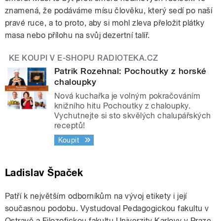
znamená, že podáváme mísu člověku, který sedí po naší
pravé ruce, a to proto, aby si mohl zleva přeložit plátky
masa nebo přílohu na svůj dezertní talíř.
KE KOUPI V E-SHOPU RADIOTEKA.CZ
Patrik Rozehnal: Pochoutky z horské
chaloupky
Nová kuchařka je volným pokračováním
knižního hitu Pochoutky z chaloupky.
Vychutnejte si sto skvělých chalupářských
receptů!
Koupit
Ladislav Špaček
Patří k největším odborníkům na vývoj etikety i její
současnou podobu. Vystudoval Pedagogickou fakultu v
Ostravě a Filozofickou fakultu Univerzity Karlovy v Praze.