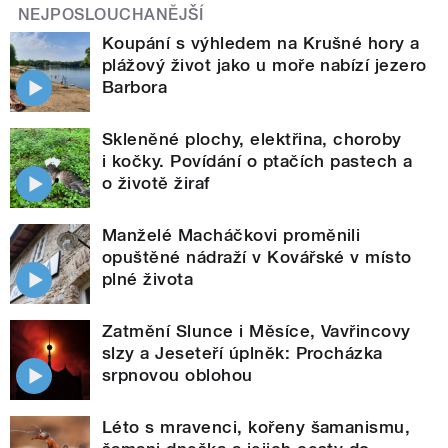
NEJPOSLOUCHANĚJŠÍ
Koupání s výhledem na Krušné hory a
plážový život jako u moře nabízí jezero
Barbora
Skleněné plochy, elektřina, choroby
i kočky. Povídání o ptačích pastech a
o životě žiraf
Manželé Macháčkovi proměnili
opuštěné nádraží v Kovářské v místo
plné života
Zatmění Slunce i Měsíce, Vavřincovy
slzy a Jeseteří úplněk: Procházka
srpnovou oblohou
Léto s mravenci, kořeny šamanismu,