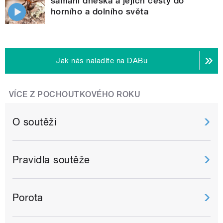
šamani dneška a jejich cesty do
horního a dolního světa
Jak nás naladíte na DABu
VÍCE Z POCHOUTKOVÉHO ROKU
O soutěži
Pravidla soutěže
Porota