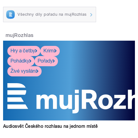
Všechny díly pořadu na mujRozhlas
mujRozhlas
Hry a četby
Krimi
Pohádky
Pořady
Živé vysílání
Audiosvět Českého rozhlasu na jednom místě