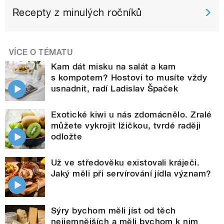
Recepty z minulých ročníků
VÍCE O TÉMATU
Kam dát misku na salát a kam
s kompotem? Hostovi to musíte vždy
usnadnit, radí Ladislav Špaček
Exotické kiwi u nás zdomácnělo. Zralé
můžete vykrojit lžičkou, tvrdé raději
odložte
Už ve středověku existovali kráječi.
Jaký měli při servírování jídla význam?
Sýry bychom měli jíst od těch
nejjemnějších a měli bychom k nim