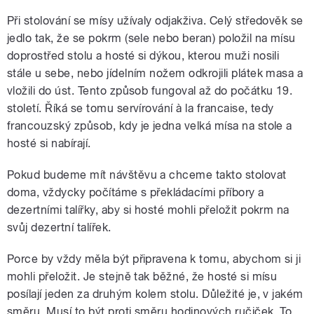
Při stolování se mísy užívaly odjakživa. Celý středověk se
jedlo tak, že se pokrm (sele nebo beran) položil na mísu
doprostřed stolu a hosté si dýkou, kterou muži nosili
stále u sebe, nebo jídelním nožem odkrojili plátek masa a
vložili do úst. Tento způsob fungoval až do počátku 19.
století. Říká se tomu servírování à la francaise, tedy
francouzský způsob, kdy je jedna velká mísa na stole a
hosté si nabírají.
Pokud budeme mít návštěvu a chceme takto stolovat
doma, vždycky počítáme s překládacími příbory a
dezertními talířky, aby si hosté mohli přeložit pokrm na
svůj dezertní talířek.
Porce by vždy měla být připravena k tomu, abychom si ji
mohli přeložit. Je stejně tak běžné, že hosté si mísu
posílají jeden za druhým kolem stolu. Důležité je, v jakém
směru. Musí to být proti směru hodinových ručiček. To