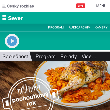
Přejít k hlavnímu obsahu
MENU
ŽIVĚ
PROGRAM
AUDIOARCHIV
KAMERY
Společnost
Program
Pořady
Více
…