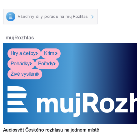
Všechny díly pořadu na mujRozhlas
mujRozhlas
Hry a četby
Krimi
Pohádky
Pořady
Živé vysílání
Audiosvět Českého rozhlasu na jednom místě