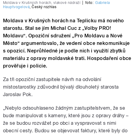
Moldava v Krušných horách, vlakové nádraží
|
foto:
Gabriela
Hauptvogelová
,
Český rozhlas
Moldava v Krušných horách na Teplicku má nového
starostu. Stal se jím Michal Cuc z „Volby PRO!
Moldavu“. Opoziční sdružení „Pro Moldavu a Nové
Město“ argumentovalo, že vedení obce nekomunikuje
s opozicí. Neprůhledné je podle nich i využití zbytků
materiálu z opravy moldavské trati. Hospodaření obce
prověřuje i policie.
Za tři opoziční zastupitele návrh na odvolání
místostarostky zdůvodnil bývalý dlouholetý starosta
Jaroslav Pok.
„Nebylo odsouhlaseno žádným zastupitelstvem, že se
bude manipulovat s kameny, které jsou z opravy dráhy –
že se budou rozvážet po obci a vyspravovat s nimi
obecní cesty. Budou se objevovat faktury, které byly do