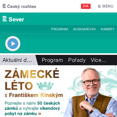
Přejít k hlavnímu obsahu
MENU
ŽIVĚ
PROGRAM
AUDIOARCHIV
KAMERY
Aktuální dění
Program
Pořady
Více
…