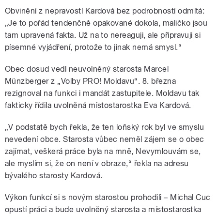
Obvinění z nepravostí Kardová bez podrobností odmítá:
„Je to pořád tendenčně opakované dokola, maličko jsou
tam upravená fakta. Už na to nereaguji, ale připravuji si
písemné vyjádření, protože to jinak nemá smysl.“
Obec dosud vedl neuvolněný starosta Marcel
Münzberger z „Volby PRO! Moldavu“. 8. března
rezignoval na funkci i mandát zastupitele. Moldavu tak
fakticky řídila uvolněná místostarostka Eva Kardová.
„V podstatě bych řekla, že ten loňský rok byl ve smyslu
nevedení obce. Starosta vůbec neměl zájem se o obec
zajímat, veškerá práce byla na mně, Nevymlouvám se,
ale myslím si, že on není v obraze,“ řekla na adresu
bývalého starosty Kardová.
Výkon funkcí si s novým starostou prohodili – Michal Cuc
opustí práci a bude uvolněný starosta a místostarostka