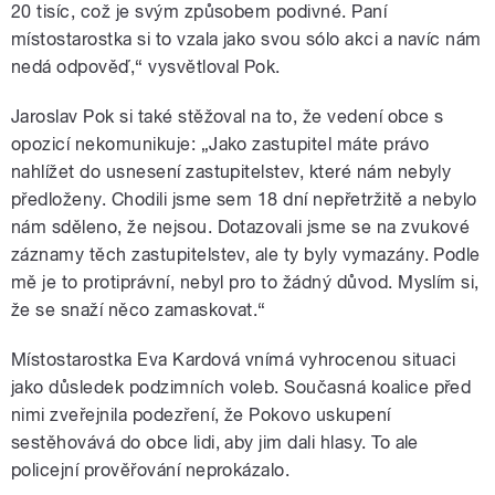
20 tisíc, což je svým způsobem podivné. Paní
místostarostka si to vzala jako svou sólo akci a navíc nám
nedá odpověď,“ vysvětloval Pok.
Jaroslav Pok si také stěžoval na to, že vedení obce s
opozicí nekomunikuje: „Jako zastupitel máte právo
nahlížet do usnesení zastupitelstev, které nám nebyly
předloženy. Chodili jsme sem 18 dní nepřetržitě a nebylo
nám sděleno, že nejsou. Dotazovali jsme se na zvukové
záznamy těch zastupitelstev, ale ty byly vymazány. Podle
mě je to protiprávní, nebyl pro to žádný důvod. Myslím si,
že se snaží něco zamaskovat.“
Místostarostka Eva Kardová vnímá vyhrocenou situaci
jako důsledek podzimních voleb. Současná koalice před
nimi zveřejnila podezření, že Pokovo uskupení
sestěhovává do obce lidi, aby jim dali hlasy. To ale
policejní prověřování neprokázalo.