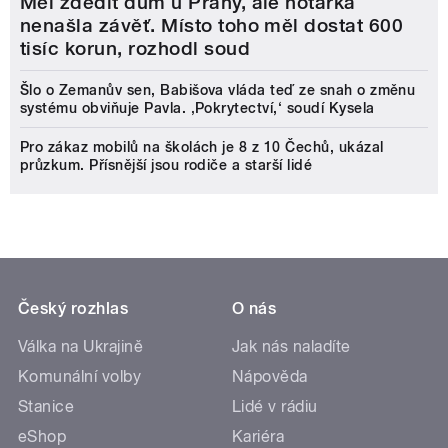
Měl zdědit dům u Prahy, ale notářka
nenašla závěť. Místo toho měl dostat 600
tisíc korun, rozhodl soud
Šlo o Zemanův sen, Babišova vláda teď ze snah o změnu
systému obviňuje Pavla. ‚Pokrytectví,‘ soudí Kysela
Pro zákaz mobilů na školách je 8 z 10 Čechů, ukázal
průzkum. Přísnější jsou rodiče a starší lidé
Český rozhlas
O nás
Válka na Ukrajině
Jak nás naladíte
Komunální volby
Nápověda
Stanice
Lidé v rádiu
eShop
Kariéra